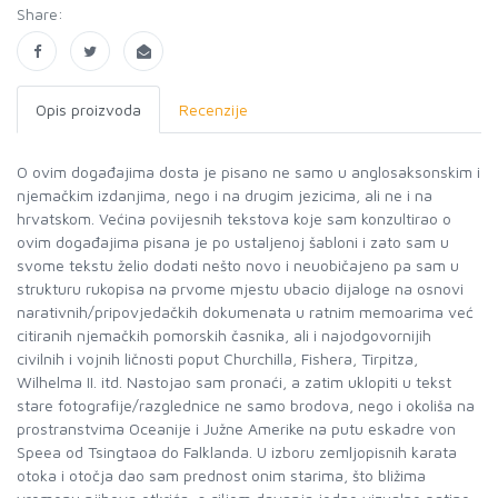
Share:
Opis proizvoda
Recenzije
O ovim događajima dosta je pisano ne samo u anglosaksonskim i
njemačkim izdanjima, nego i na drugim jezicima, ali ne i na
hrvatskom. Većina povijesnih tekstova koje sam konzultirao o
ovim događajima pisana je po ustaljenoj šabloni i zato sam u
svome tekstu želio dodati nešto novo i neuobičajeno pa sam u
strukturu rukopisa na prvome mjestu ubacio dijaloge na osnovi
narativnih/pripovjedačkih dokumenata u ratnim memoarima već
citiranih njemačkih pomorskih časnika, ali i najodgovornijih
civilnih i vojnih ličnosti poput Churchilla, Fishera, Tirpitza,
Wilhelma II. itd. Nastojao sam pronaći, a zatim uklopiti u tekst
stare fotografije/razglednice ne samo brodova, nego i okoliša na
prostranstvima Oceanije i Južne Amerike na putu eskadre von
Speea od Tsingtaoa do Falklanda. U izboru zemljopisnih karata
otoka i otočja dao sam prednost onim starima, što bližima