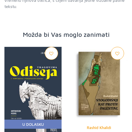
vremenu njihova otkrića, s ciljem davanja jedne vizualne patine
tekstu.
Možda bi Vas moglo zanimati
U DOLASKU
Rashid Khalidi