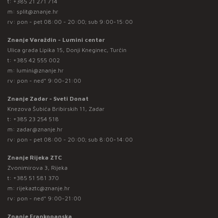
t:
+385 21 271 714
m:
split@znanje.hr
rv: pon - pet 08:00 - 20:00; sub 9:00-15:00
Znanje Varaždin - Lumini centar
Ulica grada Lipika 15, Donji Kneginec, Turčin
t:
+385 42 555 002
m:
lumini@znanje.hr
rv: pon - ned* 9:00-21:00
Znanje Zadar - Sveti Donat
Knezova Šubića Bribirskih 11, Zadar
t:
+385 23 254 518
m:
zadar@znanje.hr
rv: pon - pet 08:00 - 20:00; sub 8:00-14:00
Znanje Rijeka ZTC
Zvonimirova 3, Rijeka
t:
+385 51 581 370
m:
rijekaztc@znanje.hr
rv: pon - ned* 9:00-21:00
Znanje Frankopanska