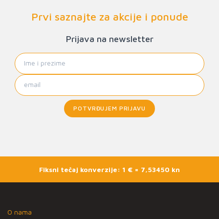
Prvi saznajte za akcije i ponude
Prijava na newsletter
POTVRĐUJEM PRIJAVU
Fiksni tečaj konverzije: 1 € = 7,53450 kn
O nama