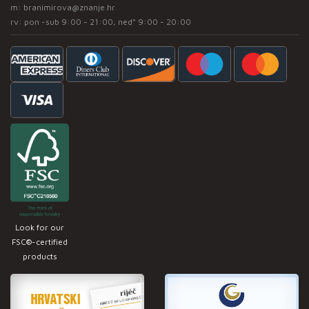
m:
branimirova@znanje.hr
rv: pon -sub 9:00 - 21:00, ned* 9:00 - 20:00
Look for our
FSC®-certified
products