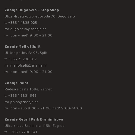
Znanje Dugo Selo – Stop Shop
Ulica Hrvatskog preporoda 70, Dugo Selo
t:
+385 1 4838 025
m:
dugo.selo@znanje.hr
rv: pon - ned* 9:00 – 21:00
Znanje Mall of Split
Ul. Josipa Jovića 93, Split
t:
+385 21 280 017
m:
mallofsplit@znanje.hr
rv: pon - ned* 9:00 – 21:00
Znanje Point
Rudeška cesta 169a, Zagreb
t:
+385 1 3831 945
m:
point@znanje.hr
rv: pon - sub 9:00 – 21:00; ned* 9:00-14:00
Znanje Retail Park Branimirova
Ulica kneza Branimira 119b, Zagreb
t:
+ 385 1 2796 541