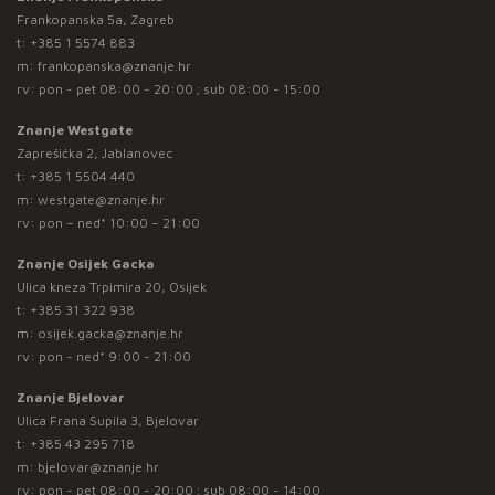
Frankopanska 5a, Zagreb
t:
+385 1 5574 883
m:
frankopanska@znanje.hr
rv: pon - pet 08:00 - 20:00 ; sub 08:00 - 15:00
Znanje Westgate
Zaprešićka 2, Jablanovec
t:
+385 1 5504 440
m:
westgate@znanje.hr
rv: pon – ned* 10:00 – 21:00
Znanje Osijek Gacka
Ulica kneza Trpimira 20, Osijek
t:
+385 31 322 938
m:
osijek.gacka@znanje.hr
rv: pon - ned* 9:00 - 21:00
Znanje Bjelovar
Ulica Frana Supila 3, Bjelovar
t:
+385 43 295 718
m:
bjelovar@znanje.hr
rv: pon - pet 08:00 - 20:00 ; sub 08:00 - 14:00