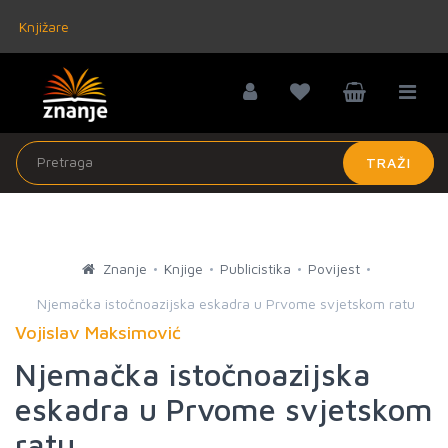
Knjižare
TRAŽI
Znanje
Knjige
Publicistika
Povijest
Njemačka istočnoazijska eskadra u Prvome svjetskom ratu
Vojislav Maksimović
Njemačka istočnoazijska
eskadra u Prvome svjetskom
ratu