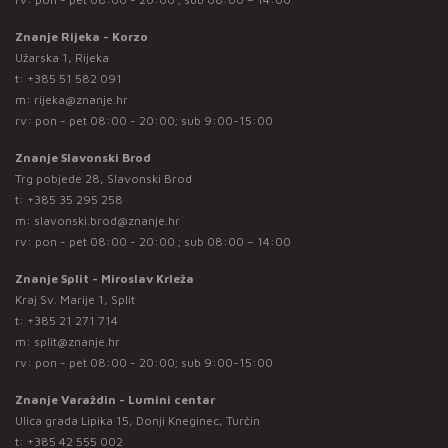
Znanje Rijeka - Korzo
Užarska 1, Rijeka
t:
+385 51 582 091
m:
rijeka@znanje.hr
rv: pon - pet 08:00 - 20:00; sub 9:00-15:00
Znanje Slavonski Brod
Trg pobjede 28, Slavonski Brod
t:
+385 35 295 258
m:
slavonski.brod@znanje.hr
rv: pon - pet 08:00 - 20:00 ; sub 08:00 – 14:00
Znanje Split - Miroslav Krleža
Kraj Sv. Marije 1, Split
t:
+385 21 271 714
m:
split@znanje.hr
rv: pon - pet 08:00 - 20:00; sub 9:00-15:00
Znanje Varaždin - Lumini centar
Ulica grada Lipika 15, Donji Kneginec, Turčin
t:
+385 42 555 002