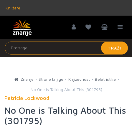
Knjižare
TRAŽI
Znanje
Strane knjige
Književnost
Beletristika
No One is Talking About This (301795)
Patricia Lockwood
No One is Talking About This
(301795)