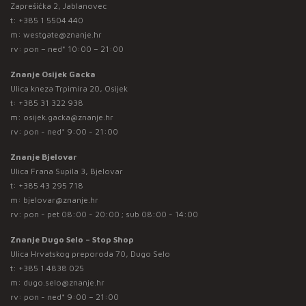
Zaprešićka 2, Jablanovec
t:
+385 1 5504 440
m:
westgate@znanje.hr
rv: pon – ned* 10:00 – 21:00
Znanje Osijek Gacka
Ulica kneza Trpimira 20, Osijek
t:
+385 31 322 938
m:
osijek.gacka@znanje.hr
rv: pon - ned* 9:00 - 21:00
Znanje Bjelovar
Ulica Frana Supila 3, Bjelovar
t:
+385 43 295 718
m:
bjelovar@znanje.hr
rv: pon - pet 08:00 - 20:00 ; sub 08:00 - 14:00
Znanje Dugo Selo – Stop Shop
Ulica Hrvatskog preporoda 70, Dugo Selo
t:
+385 1 4838 025
m:
dugo.selo@znanje.hr
rv: pon - ned* 9:00 – 21:00