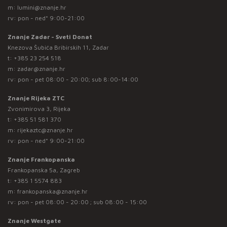
m:
lumini@znanje.hr
rv: pon - ned* 9:00-21:00
Znanje Zadar - Sveti Donat
Knezova Šubića Bribirskih 11, Zadar
t:
+385 23 254 518
m:
zadar@znanje.hr
rv: pon - pet 08:00 - 20:00; sub 8:00-14:00
Znanje Rijeka ZTC
Zvonimirova 3, Rijeka
t:
+385 51 581 370
m:
rijekaztc@znanje.hr
rv: pon - ned* 9:00-21:00
Znanje Frankopanska
Frankopanska 5a, Zagreb
t:
+385 1 5574 883
m:
frankopanska@znanje.hr
rv: pon - pet 08:00 - 20:00 ; sub 08:00 - 15:00
Znanje Westgate