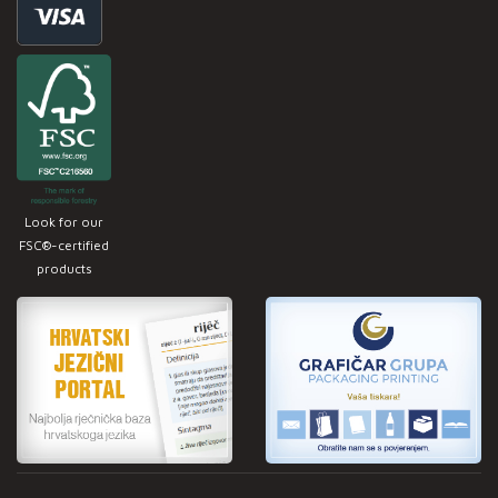
Look for our
FSC®-certified
products