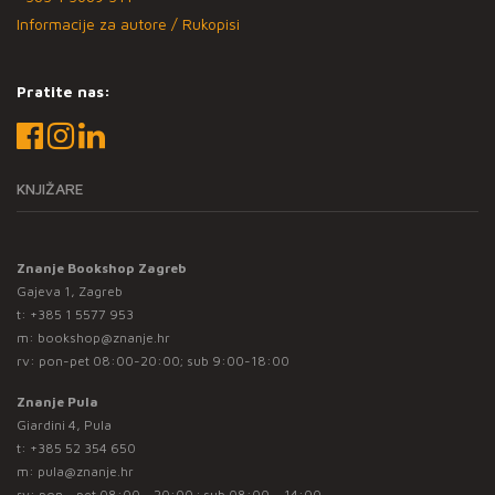
Informacije za autore / Rukopisi
Pratite nas:
KNJIŽARE
Znanje Bookshop Zagreb
Gajeva 1, Zagreb
t:
+385 1 5577 953
m:
bookshop@znanje.hr
rv: pon-pet 08:00-20:00; sub 9:00-18:00
Znanje Pula
Giardini 4, Pula
t:
+385 52 354 650
m:
pula@znanje.hr
rv: pon - pet 08:00 - 20:00 ; sub 08:00 – 14:00