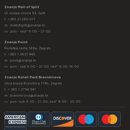
Znanje Mall of Split
Ul. Josipa Jovića 93, Split
t:
+385 21 280 017
m:
mallofsplit@znanje.hr
rv: pon - ned* 9:00 – 21:00
Znanje Point
Rudeška cesta 169a, Zagreb
t:
+385 1 3831 945
m:
point@znanje.hr
rv: pon - sub 9:00 – 21:00; ned* 9:00-14:00
Znanje Retail Park Branimirova
Ulica kneza Branimira 119b, Zagreb
t:
+ 385 1 2796 541
m:
branimirova@znanje.hr
rv: pon -sub 9:00 - 21:00, ned* 9:00 - 20:00