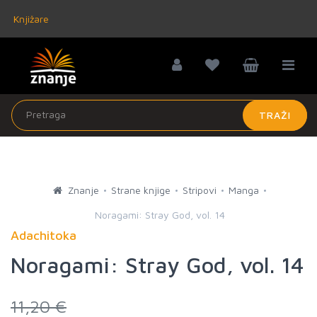
Knjižare
TRAŽI
Znanje
Strane knjige
Stripovi
Manga
Noragami: Stray God, vol. 14
Adachitoka
Noragami: Stray God, vol. 14
11,20 €