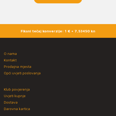
Fiksni tečaj konverzije: 1 € = 7,53450 kn
O nama
Kontakt
Prodajna mjesta
Opći uvjeti poslovanja
Klub povjerenja
Uvjeti kupnje
Dostava
Darovna kartica