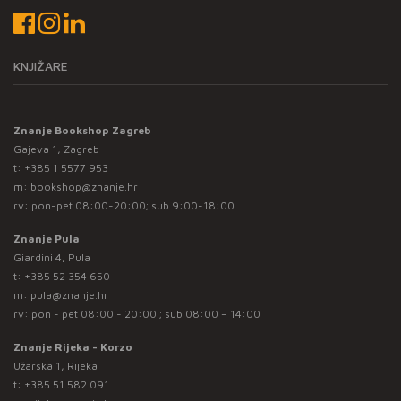
KNJIŽARE
Znanje Bookshop Zagreb
Gajeva 1, Zagreb
t:
+385 1 5577 953
m:
bookshop@znanje.hr
rv: pon-pet 08:00-20:00; sub 9:00-18:00
Znanje Pula
Giardini 4, Pula
t:
+385 52 354 650
m:
pula@znanje.hr
rv: pon - pet 08:00 - 20:00 ; sub 08:00 – 14:00
Znanje Rijeka - Korzo
Užarska 1, Rijeka
t:
+385 51 582 091