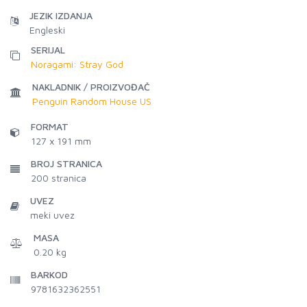
JEZIK IZDANJA
Engleski
SERIJAL
Noragami: Stray God
NAKLADNIK / PROIZVOĐAČ
Penguin Random House US
FORMAT
127 x 191 mm
BROJ STRANICA
200
stranica
UVEZ
meki uvez
MASA
0.20 kg
BARKOD
9781632362551