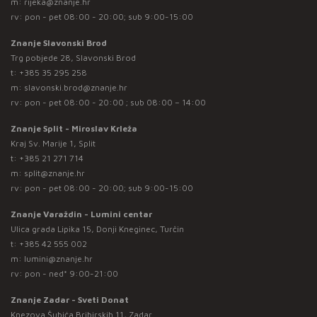
m:
rijeka@znanje.hr
rv: pon - pet 08:00 - 20:00; sub 9:00-15:00
Znanje Slavonski Brod
Trg pobjede 28, Slavonski Brod
t:
+385 35 295 258
m:
slavonski.brod@znanje.hr
rv: pon - pet 08:00 - 20:00 ; sub 08:00 – 14:00
Znanje Split - Miroslav Krleža
Kraj Sv. Marije 1, Split
t:
+385 21 271 714
m:
split@znanje.hr
rv: pon - pet 08:00 - 20:00; sub 9:00-15:00
Znanje Varaždin - Lumini centar
Ulica grada Lipika 15, Donji Kneginec, Turčin
t:
+385 42 555 002
m:
lumini@znanje.hr
rv: pon - ned* 9:00-21:00
Znanje Zadar - Sveti Donat
Knezova Šubića Bribirskih 11, Zadar