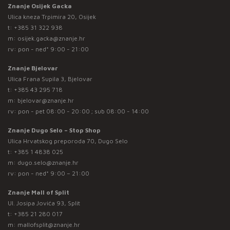
Znanje Osijek Gacka
Ulica kneza Trpimira 20, Osijek
t:
+385 31 322 938
m:
osijek.gacka@znanje.hr
rv: pon - ned* 9:00 - 21:00
Znanje Bjelovar
Ulica Frana Supila 3, Bjelovar
t:
+385 43 295 718
m:
bjelovar@znanje.hr
rv: pon - pet 08:00 - 20:00 ; sub 08:00 - 14:00
Znanje Dugo Selo – Stop Shop
Ulica Hrvatskog preporoda 70, Dugo Selo
t:
+385 1 4838 025
m:
dugo.selo@znanje.hr
rv: pon - ned* 9:00 – 21:00
Znanje Mall of Split
Ul. Josipa Jovića 93, Split
t:
+385 21 280 017
m:
mallofsplit@znanje.hr