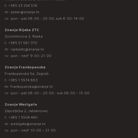
t:
+385 23 254 518
m:
zadar@znanje.hr
rv: pon - pet 08:00 - 20:00; sub 8:00-14:00
Znanje Rijeka ZTC
Zvonimirova 3, Rijeka
t:
+385 51 581 370
m:
rijekaztc@znanje.hr
rv: pon - ned* 9:00-21:00
Znanje Frankopanska
Frankopanska 5a, Zagreb
t:
+385 1 5574 883
m:
frankopanska@znanje.hr
rv: pon - pet 08:00 - 20:00 ; sub 08:00 - 15:00
Znanje Westgate
Zaprešićka 2, Jablanovec
t:
+385 1 5504 440
m:
westgate@znanje.hr
rv: pon – ned* 10:00 – 21:00