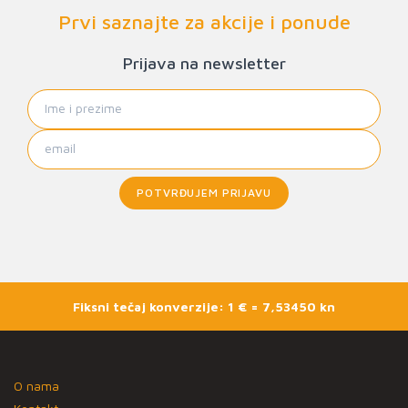
Prvi saznajte za akcije i ponude
Prijava na newsletter
POTVRĐUJEM PRIJAVU
Fiksni tečaj konverzije: 1 € = 7,53450 kn
O nama