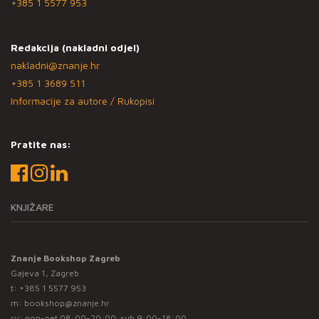
+385 1 5577 953
Redakcija (nakladni odjel)
nakladni@znanje.hr
+385 1 3689 511
Informacije za autore / Rukopisi
Pratite nas:
KNJIŽARE
Znanje Bookshop Zagreb
Gajeva 1, Zagreb
t:
+385 1 5577 953
m:
bookshop@znanje.hr
rv: pon-pet 08:00-20:00; sub 9:00-18:00