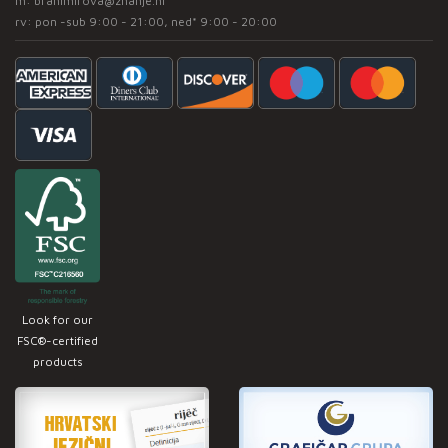
m:
branimirova@znanje.hr
rv: pon -sub 9:00 - 21:00, ned* 9:00 - 20:00
Look for our
FSC®-certified
products