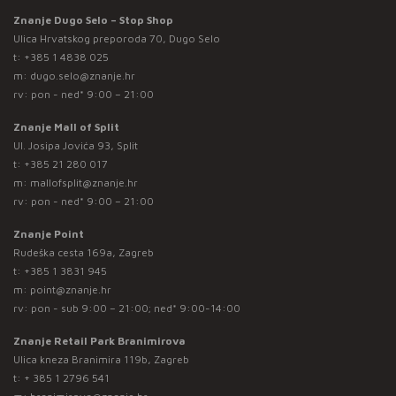
Znanje Dugo Selo – Stop Shop
Ulica Hrvatskog preporoda 70, Dugo Selo
t:
+385 1 4838 025
m:
dugo.selo@znanje.hr
rv: pon - ned* 9:00 – 21:00
Znanje Mall of Split
Ul. Josipa Jovića 93, Split
t:
+385 21 280 017
m:
mallofsplit@znanje.hr
rv: pon - ned* 9:00 – 21:00
Znanje Point
Rudeška cesta 169a, Zagreb
t:
+385 1 3831 945
m:
point@znanje.hr
rv: pon - sub 9:00 – 21:00; ned* 9:00-14:00
Znanje Retail Park Branimirova
Ulica kneza Branimira 119b, Zagreb
t:
+ 385 1 2796 541