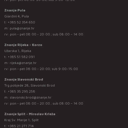
Znanje Pula
Giardini 4, Pula
t:
+385 52 354 650
m:
pula@znanje.hr
rv: pon - pet 08:00 - 20:00 ; sub 08:00 – 14:00
Znanje Rijeka - Korzo
Užarska 1, Rijeka
t:
+385 51 582 091
m:
rijeka@znanje.hr
rv: pon - pet 08:00 - 20:00; sub 9:00-15:00
Znanje Slavonski Brod
Trg pobjede 28, Slavonski Brod
t:
+385 35 295 258
m:
slavonski.brod@znanje.hr
rv: pon - pet 08:00 - 20:00 ; sub 08:00 – 14:00
Znanje Split - Miroslav Krleža
Kraj Sv. Marije 1, Split
t:
+385 21 271 714