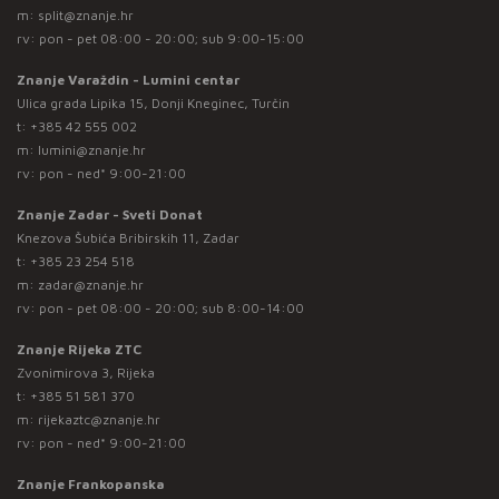
m:
split@znanje.hr
rv: pon - pet 08:00 - 20:00; sub 9:00-15:00
Znanje Varaždin - Lumini centar
Ulica grada Lipika 15, Donji Kneginec, Turčin
t:
+385 42 555 002
m:
lumini@znanje.hr
rv: pon - ned* 9:00-21:00
Znanje Zadar - Sveti Donat
Knezova Šubića Bribirskih 11, Zadar
t:
+385 23 254 518
m:
zadar@znanje.hr
rv: pon - pet 08:00 - 20:00; sub 8:00-14:00
Znanje Rijeka ZTC
Zvonimirova 3, Rijeka
t:
+385 51 581 370
m:
rijekaztc@znanje.hr
rv: pon - ned* 9:00-21:00
Znanje Frankopanska