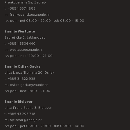
Frankopanska 5a, Zagreb
t:
+385 1 5574 883
m:
frankopanska@znanje.hr
rv: pon - pet 08:00 - 20:00 ; sub 08:00 - 15:00
Znanje Westgate
Zaprešićka 2, Jablanovec
t:
+385 1 5504 440
m:
westgate@znanje.hr
rv: pon – ned* 10:00 – 21:00
Znanje Osijek Gacka
Ulica kneza Trpimira 20, Osijek
t:
+385 31 322 938
m:
osijek.gacka@znanje.hr
rv: pon - ned* 9:00 - 21:00
Znanje Bjelovar
Ulica Frana Supila 3, Bjelovar
t:
+385 43 295 718
m:
bjelovar@znanje.hr
rv: pon - pet 08:00 - 20:00 ; sub 08:00 - 14:00