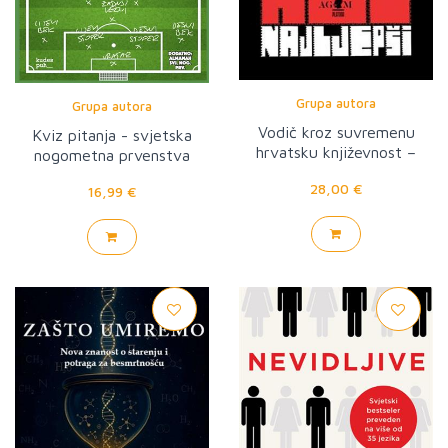
Grupa autora
Grupa autora
Vodič kroz suvremenu
Kviz pitanja - svjetska
hrvatsku književnost –
nogometna prvenstva
Kristijan Novak: Ciganin ali
28,00 €
16,99 €
najljepši