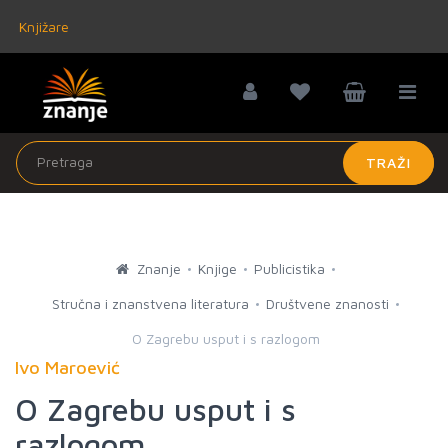
Knjižare
TRAŽI
Znanje
Knjige
Publicistika
Stručna i znanstvena literatura
Društvene znanosti
O Zagrebu usput i s razlogom
Ivo Maroević
O Zagrebu usput i s
razlogom