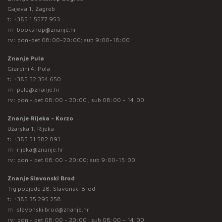
Gajeva 1, Zagreb
t:
+385 1 5577 953
m:
bookshop@znanje.hr
rv: pon-pet 08:00-20:00; sub 9:00-18:00
Znanje Pula
Giardini 4, Pula
t:
+385 52 354 650
m:
pula@znanje.hr
rv: pon - pet 08:00 - 20:00 ; sub 08:00 – 14:00
Znanje Rijeka - Korzo
Užarska 1, Rijeka
t:
+385 51 582 091
m:
rijeka@znanje.hr
rv: pon - pet 08:00 - 20:00; sub 9:00-15:00
Znanje Slavonski Brod
Trg pobjede 28, Slavonski Brod
t:
+385 35 295 258
m:
slavonski.brod@znanje.hr
rv: pon - pet 08:00 - 20:00 ; sub 08:00 – 14:00