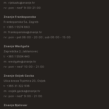
m:
rijekaztc@znanje.hr
rv: pon - ned* 9:00-21:00
Znanje Frankopanska
Frankopanska 5a, Zagreb
t:
+385 1 5574 883
m:
frankopanska@znanje.hr
rv: pon - pet 08:00 - 20:00 ; sub 08:00 - 15:00
Znanje Westgate
Zaprešićka 2, Jablanovec
t:
+385 1 5504 440
m:
westgate@znanje.hr
rv: pon – ned* 10:00 – 21:00
Znanje Osijek Gacka
Ulica kneza Trpimira 20, Osijek
t:
+385 31 322 938
m:
osijek.gacka@znanje.hr
rv: pon - ned* 9:00 - 21:00
Znanje Bjelovar