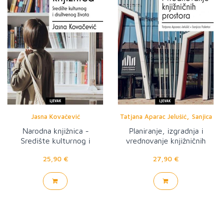
,
Jasna Kovačević
Tatjana Aparac Jelušić
Sanjica
Faletar
Narodna knjižnica -
Planiranje, izgradnja i
Središte kulturnog i
vrednovanje knjižničnih
društvenog života
prostora
25,90 €
27,90 €