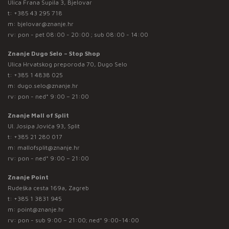
Ulica Frana Supila 3, Bjelovar
t:
+385 43 295 718
m:
bjelovar@znanje.hr
rv: pon - pet 08:00 - 20:00 ; sub 08:00 - 14:00
Znanje Dugo Selo – Stop Shop
Ulica Hrvatskog preporoda 70, Dugo Selo
t:
+385 1 4838 025
m:
dugo.selo@znanje.hr
rv: pon - ned* 9:00 – 21:00
Znanje Mall of Split
Ul. Josipa Jovića 93, Split
t:
+385 21 280 017
m:
mallofsplit@znanje.hr
rv: pon - ned* 9:00 – 21:00
Znanje Point
Rudeška cesta 169a, Zagreb
t:
+385 1 3831 945
m:
point@znanje.hr
rv: pon - sub 9:00 – 21:00; ned* 9:00-14:00