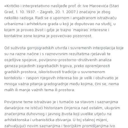
«Kritičko i interpretativno naslijeđe prof. dr. Ive Maroevića (Stari
Grad, 1. 10. 1937. - Zagreb, 20. 1. 2007.) značajno je zbog
nekoliko razloga. Radi se o upornom i angažiranom istraživaču
urbanizma i arhitekture grada u koji je doputovao na studij, u
kojem je proveo život i gdje je trajno `mapirao` interesne i
kontaktne zone kojima je posvećivao pozornost.
Od suživota gornjogradskih utvrda i suvremenih interpolacija koje
su na razne načine i s raznovrsnim rezultatima rješavali te
osjetljive spojeve, povijesno-prostorno-društvenih analiza
geneza pojedinih zagrebačkih trgova, preko opremljenosti
gradskih prostora, iskoristivosti tradicije u suvremenom
kontekstu - raspon njegovih interesa bio je velik i obuhvatio je
mnoga važna pitanja gradogradnje među kojima, čini se, nema
malih ili manje važnih tema ili prostora.
Povijesne teme istraživao je i tumačio sa stavom i saznanjima
današnjice ne ističući historizam činjenica nad ostalim, ukupnim
značenjima duhovnog i javnog života koji uvelike utječu na
arhitektonska i urbanistička zbivanja. U toj stalnoj mijeni,
zahvaljujući novim saznanjima i teorijskim promišljanjima Ivo