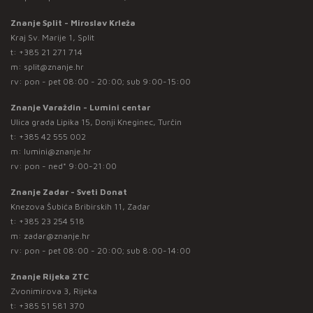
Znanje Split - Miroslav Krleža
Kraj Sv. Marije 1, Split
t:
+385 21 271 714
m:
split@znanje.hr
rv: pon - pet 08:00 - 20:00; sub 9:00-15:00
Znanje Varaždin - Lumini centar
Ulica grada Lipika 15, Donji Kneginec, Turčin
t:
+385 42 555 002
m:
lumini@znanje.hr
rv: pon - ned* 9:00-21:00
Znanje Zadar - Sveti Donat
Knezova Šubića Bribirskih 11, Zadar
t:
+385 23 254 518
m:
zadar@znanje.hr
rv: pon - pet 08:00 - 20:00; sub 8:00-14:00
Znanje Rijeka ZTC
Zvonimirova 3, Rijeka
t:
+385 51 581 370