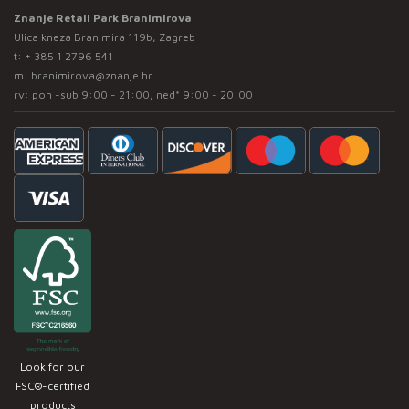
Znanje Retail Park Branimirova
Ulica kneza Branimira 119b, Zagreb
t:
+ 385 1 2796 541
m:
branimirova@znanje.hr
rv: pon -sub 9:00 - 21:00, ned* 9:00 - 20:00
Look for our
FSC®-certified
products