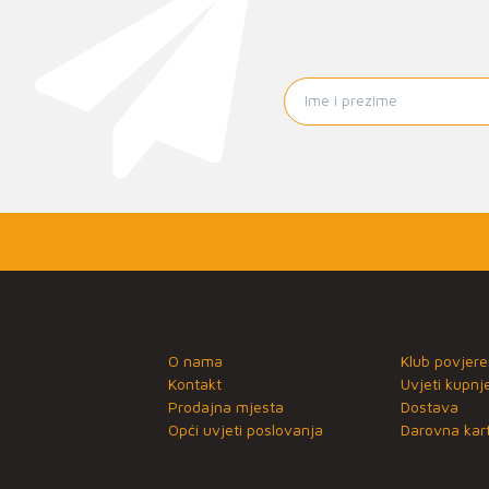
O nama
Klub povjere
Kontakt
Uvjeti kupnj
Prodajna mjesta
Dostava
Opći uvjeti poslovanja
Darovna kart