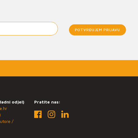
POTVRĐUJEM PRIJAVU
ladni odjel)
Pratite nas:
e.hr
1
utore /