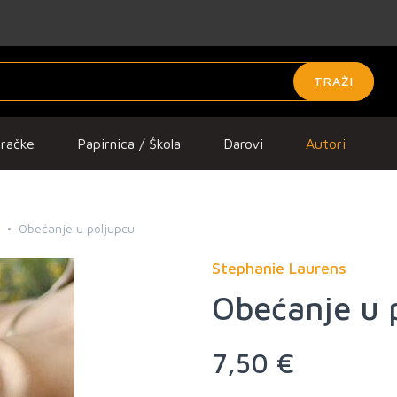
TRAŽI
gračke
Papirnica / Škola
Darovi
Autori
Obećanje u poljupcu
Stephanie Laurens
Obećanje u 
7,50 €