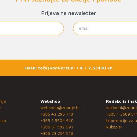
Prijava na newsletter
Fiksni tečaj konverzije: 1 € = 7,53450 kn
nja
Webshop
Redakcija (nak
e
webshop@znanje.hr
nakladni@znanj
+385 43 295 718
+385 1 3689 51
ica
+385 1 5504 440
Informacije za a
+385 51 582 091
Rukopisi
+385 23 254 518