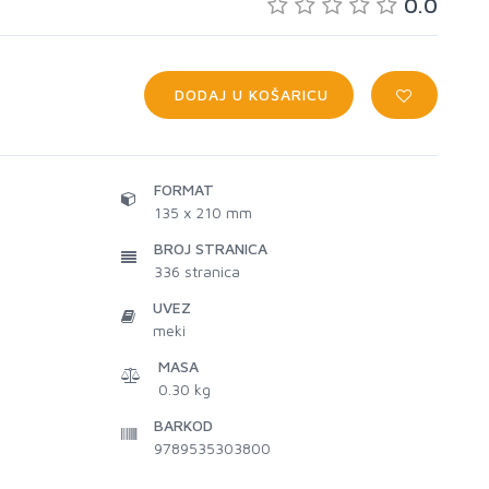
0.0
DODAJ U KOŠARICU
FORMAT
135 x 210 mm
BROJ STRANICA
336
stranica
UVEZ
meki
MASA
0.30 kg
BARKOD
9789535303800