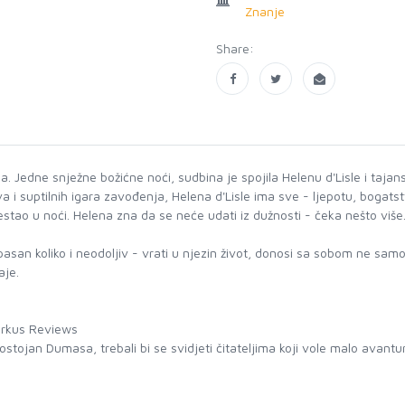
Znanje
Share:
 Jedne snježne božićne noći, sudbina je spojila Helenu d'Lisle i tajans
a i suptilnih igara zavođenja, Helena d'Lisle ima sve - ljepotu, bogats
nestao u noći. Helena zna da se neće udati iz dužnosti - čeka nešto vi
an koliko i neodoljiv - vrati u njezin život, donosi sa sobom ne samo s
aje.
Kirkus Reviews
ostojan Dumasa, trebali bi se svidjeti čitateljima koji vole malo avantu