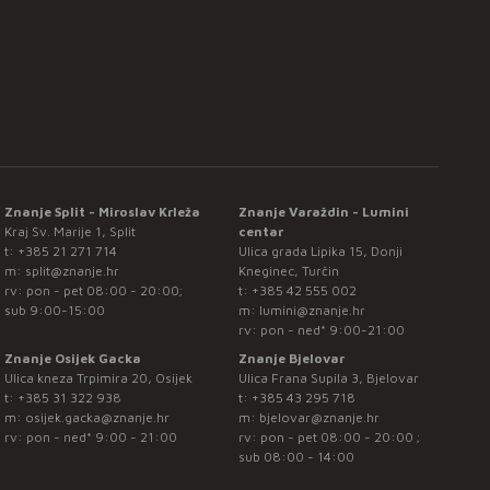
Znanje Split - Miroslav Krleža
Znanje Varaždin - Lumini
Kraj Sv. Marije 1, Split
centar
t:
+385 21 271 714
Ulica grada Lipika 15, Donji
m:
split@znanje.hr
Kneginec, Turčin
rv: pon - pet 08:00 - 20:00;
t:
+385 42 555 002
sub 9:00-15:00
m:
lumini@znanje.hr
rv: pon - ned* 9:00-21:00
Znanje Osijek Gacka
Znanje Bjelovar
Ulica kneza Trpimira 20, Osijek
Ulica Frana Supila 3, Bjelovar
t:
+385 31 322 938
t:
+385 43 295 718
m:
osijek.gacka@znanje.hr
m:
bjelovar@znanje.hr
rv: pon - ned* 9:00 - 21:00
rv: pon - pet 08:00 - 20:00 ;
sub 08:00 - 14:00