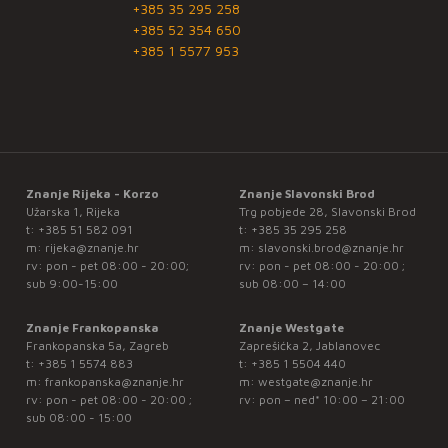
+385 35 295 258
+385 52 354 650
+385 1 5577 953
Znanje Rijeka - Korzo
Znanje Slavonski Brod
Užarska 1, Rijeka
Trg pobjede 28, Slavonski Brod
t:
+385 51 582 091
t:
+385 35 295 258
m:
rijeka@znanje.hr
m:
slavonski.brod@znanje.hr
rv: pon - pet 08:00 - 20:00;
rv: pon - pet 08:00 - 20:00 ;
sub 9:00-15:00
sub 08:00 – 14:00
Znanje Frankopanska
Znanje Westgate
Frankopanska 5a, Zagreb
Zaprešićka 2, Jablanovec
t:
+385 1 5574 883
t:
+385 1 5504 440
m:
frankopanska@znanje.hr
m:
westgate@znanje.hr
rv: pon - pet 08:00 - 20:00 ;
rv: pon – ned* 10:00 – 21:00
sub 08:00 - 15:00