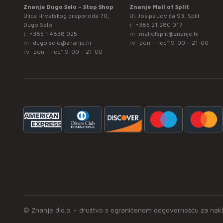
Znanje Dugo Selo – Stop Shop
Znanje Mall of Split
Ulica Hrvatskog preporoda 70,
Ul. Josipa Jovića 93, Split
Dugo Selo
t:
+385 21 280 017
t:
+385 1 4838 025
m:
mallofsplit@znanje.hr
m:
dugo.selo@znanje.hr
rv: pon - ned* 9:00 – 21:00
rv: pon - ned* 9:00 – 21:00
© Znanje d.o.o. - društvo s ograničenom odgovornošću za naklad