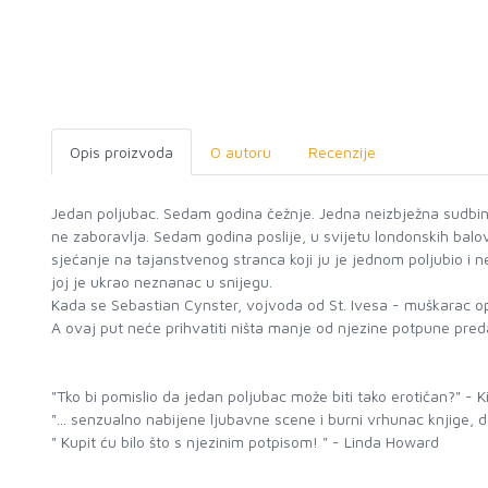
Opis proizvoda
O autoru
Recenzije
Jedan poljubac. Sedam godina čežnje. Jedna neizbježna sudbina.
ne zaboravlja. Sedam godina poslije, u svijetu londonskih balov
sjećanje na tajanstvenog stranca koji ju je jednom poljubio i 
joj je ukrao neznanac u snijegu.
Kada se Sebastian Cynster, vojvoda od St. Ivesa - muškarac opas
A ovaj put neće prihvatiti ništa manje od njezine potpune pred
"Tko bi pomislio da jedan poljubac može biti tako erotičan?" - 
"... senzualno nabijene ljubavne scene i burni vrhunac knjige, d
" Kupit ću bilo što s njezinim potpisom! " - Linda Howard