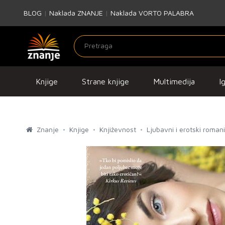
BLOG
|
Naklada ZNANJE
|
Naklada VORTO PALABRA
Knjige
Strane knjige
Multimedija
I
Znanje
Knjige
Književnost
Ljubavni i erotski romani