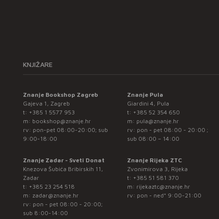
KNJIŽARE
Znanje Bookshop Zagreb
Znanje Pula
Gajeva 1, Zagreb
Giardini 4, Pula
t:
+385 1 5577 953
t:
+385 52 354 650
m:
bookshop@znanje.hr
m:
pula@znanje.hr
rv: pon-pet 08:00-20:00; sub
rv: pon - pet 08:00 - 20:00 ;
9:00-18:00
sub 08:00 – 14:00
Znanje Zadar - Sveti Donat
Znanje Rijeka ZTC
Knezova Šubića Bribirskih 11,
Zvonimirova 3, Rijeka
Zadar
t:
+385 51 581 370
t:
+385 23 254 518
m:
rijekaztc@znanje.hr
m:
zadar@znanje.hr
rv: pon - ned* 9:00-21:00
rv: pon - pet 08:00 - 20:00;
sub 8:00-14:00