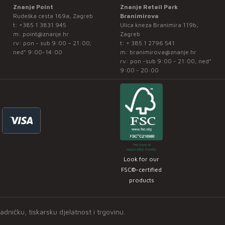
Znanje Point
Znanje Retail Park
Rudeška cesta 169a, Zagreb
Branimirova
t:
+385 1 3831 945
Ulica kneza Branimira 119b,
m:
point@znanje.hr
Zagreb
rv: pon - sub 9:00 – 21:00;
t:
+ 385 1 2796 541
ned* 9:00-14:00
m:
branimirova@znanje.hr
rv: pon -sub 9:00 - 21:00, ned*
9:00 - 20:00
Look for our
FSC®-certified
products
ničku, tiskarsku djelatnost i trgovinu.