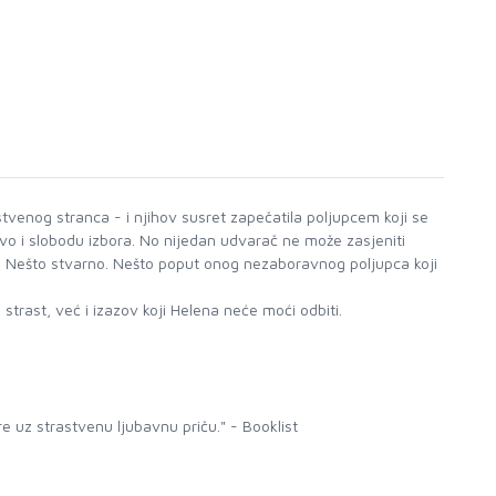
tvenog stranca - i njihov susret zapečatila poljupcem koji se
tvo i slobodu izbora. No nijedan udvarač ne može zasjeniti
še. Nešto stvarno. Nešto poput onog nezaboravnog poljupca koji
trast, već i izazov koji Helena neće moći odbiti.
re uz strastvenu ljubavnu priču." - Booklist