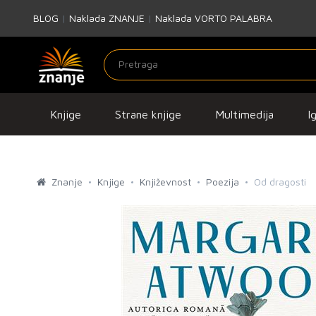
BLOG
|
Naklada ZNANJE
|
Naklada VORTO PALABRA
Knjige
Strane knjige
Multimedija
I
Znanje
Knjige
Književnost
Poezija
Od dragosti