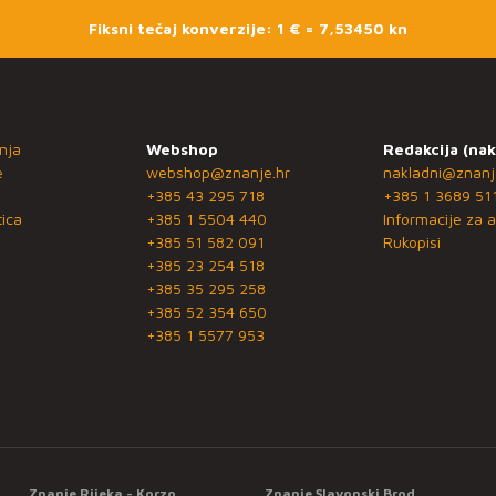
Fiksni tečaj konverzije: 1 € = 7,53450 kn
nja
Webshop
Redakcija (nak
e
webshop@znanje.hr
nakladni@znanj
+385 43 295 718
+385 1 3689 51
ica
+385 1 5504 440
Informacije za a
+385 51 582 091
Rukopisi
+385 23 254 518
+385 35 295 258
+385 52 354 650
+385 1 5577 953
Znanje Rijeka - Korzo
Znanje Slavonski Brod