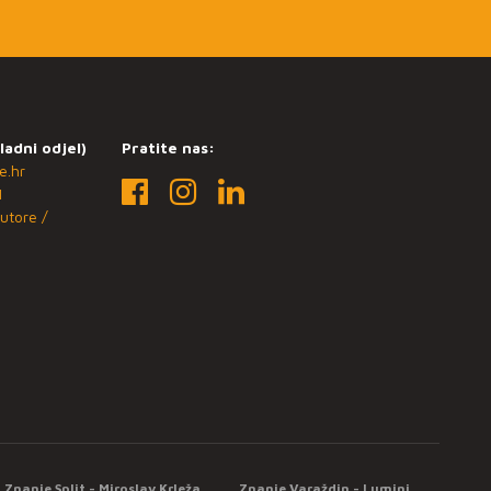
ladni odjel)
Pratite nas:
e.hr
1
utore /
Znanje Split - Miroslav Krleža
Znanje Varaždin - Lumini