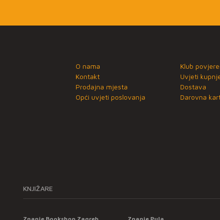
O nama
Klub povjere
Kontakt
Uvjeti kupnj
Prodajna mjesta
Dostava
Opći uvjeti poslovanja
Darovna kart
KNJIŽARE
Znanje Bookshop Zagreb
Znanje Pula