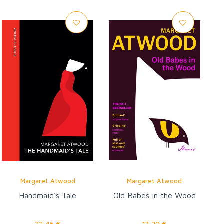
Margaret Atwood
Margaret Atwood
Handmaid's Tale
Old Babes in the Wood
22,45 €
13,20 €