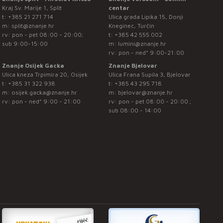
Kraj Sv. Marije 1, Split
centar
t:
+385 21 271 714
Ulica grada Lipika 15, Donji
m:
split@znanje.hr
Kneginec, Turčin
rv: pon - pet 08:00 - 20:00;
t:
+385 42 555 002
sub 9:00-15:00
m:
lumini@znanje.hr
rv: pon - ned* 9:00-21:00
Znanje Osijek Gacka
Znanje Bjelovar
Ulica kneza Trpimira 20, Osijek
Ulica Frana Supila 3, Bjelovar
t:
+385 31 322 938
t:
+385 43 295 718
m:
osijek.gacka@znanje.hr
m:
bjelovar@znanje.hr
rv: pon - ned* 9:00 - 21:00
rv: pon - pet 08:00 - 20:00 ;
sub 08:00 - 14:00