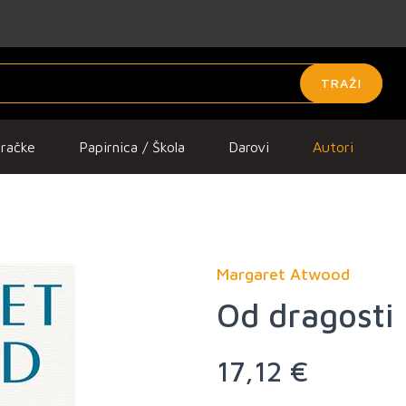
TRAŽI
gračke
Papirnica / Škola
Darovi
Autori
Margaret Atwood
Od dragosti
17,12 €