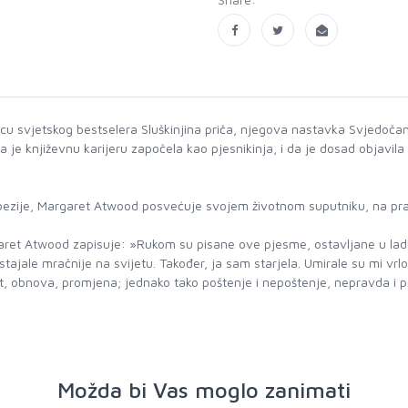
oricu svjetskog bestselera Sluškinjina priča, njegova nastavka Svjedoča
 je književnu karijeru započela kao pjesnikinja, i da je dosad objavila 
oezije, Margaret Atwood posvećuje svojem životnom suputniku, na praz
t Atwood zapisuje: »Rukom su pisane ove pjesme, ostavljane u ladic
tajale mračnije na svijetu. Također, ja sam starjela. Umirale su mi vrlo
mrt, obnova, promjena; jednako tako poštenje i nepoštenje, nepravda i p
Možda bi Vas moglo zanimati