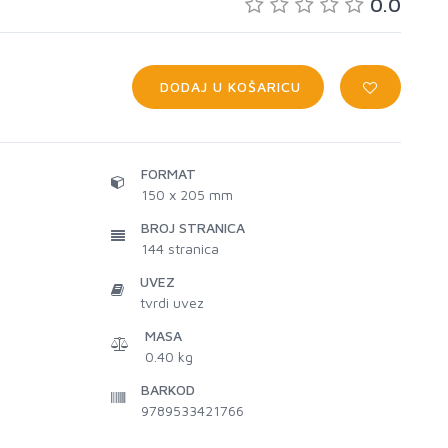
0.0
DODAJ U KOŠARICU
FORMAT
150 x 205 mm
BROJ STRANICA
144
stranica
UVEZ
tvrdi uvez
MASA
0.40 kg
BARKOD
9789533421766