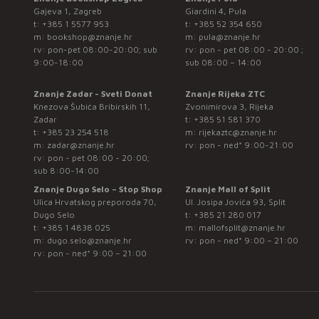
Gajeva 1, Zagreb
Giardini 4, Pula
t:
+385 1 5577 953
t:
+385 52 354 650
m:
bookshop@znanje.hr
m:
pula@znanje.hr
rv: pon-pet 08:00-20:00; sub
rv: pon - pet 08:00 - 20:00 ;
9:00-18:00
sub 08:00 – 14:00
Znanje Zadar - Sveti Donat
Znanje Rijeka ZTC
Knezova Šubića Bribirskih 11,
Zvonimirova 3, Rijeka
Zadar
t:
+385 51 581 370
t:
+385 23 254 518
m:
rijekaztc@znanje.hr
m:
zadar@znanje.hr
rv: pon - ned* 9:00-21:00
rv: pon - pet 08:00 - 20:00;
sub 8:00-14:00
Znanje Dugo Selo – Stop Shop
Znanje Mall of Split
Ulica Hrvatskog preporoda 70,
Ul. Josipa Jovića 93, Split
Dugo Selo
t:
+385 21 280 017
t:
+385 1 4838 025
m:
mallofsplit@znanje.hr
m:
dugo.selo@znanje.hr
rv: pon - ned* 9:00 – 21:00
rv: pon - ned* 9:00 – 21:00