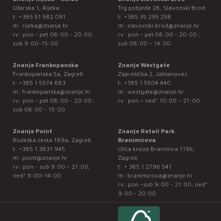
Užarska 1, Rijeka
Trg pobjede 28, Slavonski Brod
t:
+385 51 582 091
t:
+385 35 295 258
m:
rijeka@znanje.hr
m:
slavonski.brod@znanje.hr
rv: pon - pet 08:00 - 20:00;
rv: pon - pet 08:00 - 20:00 ;
sub 9:00-15:00
sub 08:00 – 14:00
Znanje Frankopanska
Znanje Westgate
Frankopanska 5a, Zagreb
Zaprešićka 2, Jablanovec
t:
+385 1 5574 883
t:
+385 1 5504 440
m:
frankopanska@znanje.hr
m:
westgate@znanje.hr
rv: pon - pet 08:00 - 20:00 ;
rv: pon – ned* 10:00 – 21:00
sub 08:00 - 15:00
Znanje Point
Znanje Retail Park
Rudeška cesta 169a, Zagreb
Branimirova
t:
+385 1 3831 945
Ulica kneza Branimira 119b,
m:
point@znanje.hr
Zagreb
rv: pon - sub 9:00 – 21:00;
t:
+ 385 1 2796 541
ned* 9:00-14:00
m:
branimirova@znanje.hr
rv: pon -sub 9:00 - 21:00, ned*
9:00 - 20:00