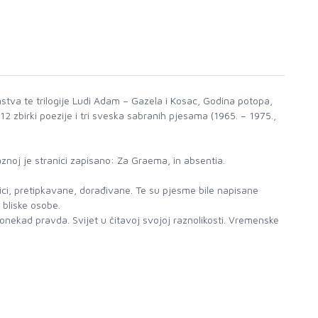
nstva te trilogije Ludi Adam – Gazela i Kosac, Godina potopa,
12 zbirki poezije i tri sveska sabranih pjesama (1965. – 1975.,
noj je stranici zapisano: Za Graema, in absentia.
i, pretipkavane, dorađivane. Te su pjesme bile napisane
 bliske osobe.
onekad pravda. Svijet u čitavoj svojoj raznolikosti. Vremenske