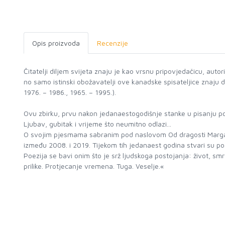
Opis proizvoda
Recenzije
Čitatelji diljem svijeta znaju je kao vrsnu pripovjedačicu, aut
no samo istinski obožavatelji ove kanadske spisateljice znaju da
1976. – 1986., 1965. – 1995.).
Ovu zbirku, prvu nakon jedanaestogodišnje stanke u pisanju p
Ljubav, gubitak i vrijeme što neumitno odlazi...
O svojim pjesmama sabranim pod naslovom Od dragosti Margare
između 2008. i 2019. Tijekom tih jedanaest godina stvari su pos
Poezija se bavi onim što je srž ljudskoga postojanja: život, s
prilike. Protjecanje vremena. Tuga. Veselje.«