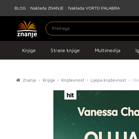
BLOG
|
Naklada ZNANJE
|
Naklada VORTO PALABRA
Knjige
Strane knjige
Multimedija
I
Znanje
Knjige
Književnost
Lijepa književnost
Olu