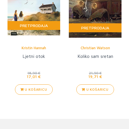
PRETPRODAJA
PRETPRODAJA
Kristin Hannah
Christian Watson
Ljetni otok
Koliko sam sretan
18,90 €
21,90 €
17,01 €
19,71 €
U KOŠARICU
U KOŠARICU