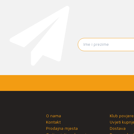
O nama
Klub povjere
Kontakt
Uvjeti kupnj
Prodajna mjesta
Dostava