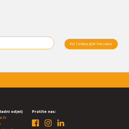
POTVRĐUJEM PRIJAVU
ladni odjel)
Pratite nas:
e.hr
1