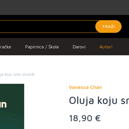
TRAŽI
gračke
Papirnica / Škola
Darovi
Autori
ja koju smo stvorili
Vanessa Chan
Oluja koju s
18,90 €