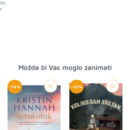
ije,
je
.
Možda bi Vas moglo zanimati
-10%
-10%