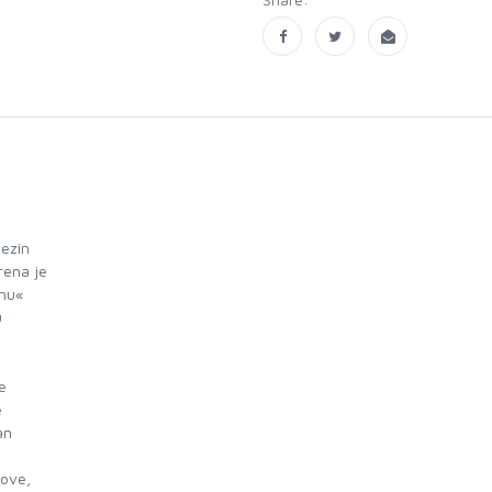
jezin
rena je
ehu«
u
e
e
an
nove,