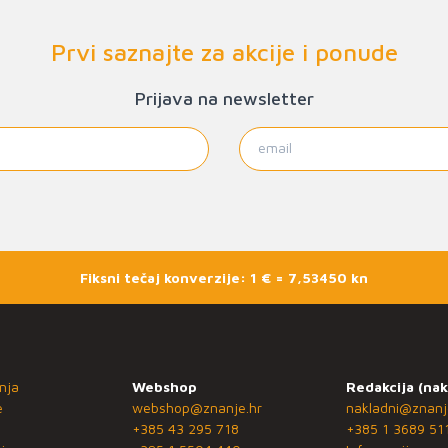
Prvi saznajte za akcije i ponude
Prijava na newsletter
Fiksni tečaj konverzije: 1 € = 7,53450 kn
nja
Webshop
Redakcija (nak
e
webshop@znanje.hr
nakladni@znanj
+385 43 295 718
+385 1 3689 51