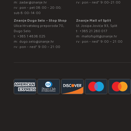
m:
zadar@znanje.hr
rv: pon - ned* 9:00-21:00
rv: pon - pet 08:00 - 20:00;
sub 8:00-14:00
Znanje Dugo Selo – Stop Shop
Znanje Mall of Split
Ulica Hrvatskog preporoda 70,
Ul. Josipa Jovića 93, Split
Dugo Selo
t:
+385 21 280 017
t:
+385 1 4838 025
m:
mallofsplit@znanje.hr
m:
dugo.selo@znanje.hr
rv: pon - ned* 9:00 – 21:00
rv: pon - ned* 9:00 – 21:00