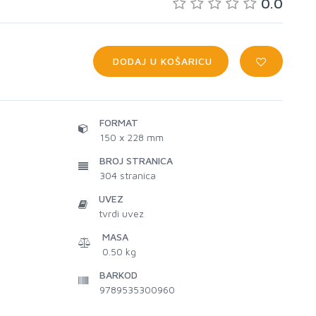
0.0
DODAJ U KOŠARICU
FORMAT
150 x 228 mm
BROJ STRANICA
304
stranica
UVEZ
tvrdi uvez
MASA
0.50 kg
BARKOD
9789535300960