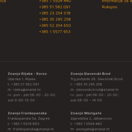
ica
+385 1 5504 440
Informacije za a
+385 51 582 091
Rukopisi
+385 23 254 518
+385 35 295 258
+385 52 354 650
+385 1 5577 953
Znanje Rijeka - Korzo
Znanje Slavonski Brod
Užarska 1, Rijeka
Trg pobjede 28, Slavonski Brod
t:
+385 51 582 091
t:
+385 35 295 258
m:
rijeka@znanje.hr
m:
slavonski.brod@znanje.hr
rv: pon - pet 08:00 - 20:00;
rv: pon - pet 08:00 - 20:00 ;
sub 9:00-15:00
sub 08:00 – 14:00
Znanje Frankopanska
Znanje Westgate
Frankopanska 5a, Zagreb
Zaprešićka 2, Jablanovec
t:
+385 1 5574 883
t:
+385 1 5504 440
m:
frankopanska@znanje.hr
m:
westgate@znanje.hr