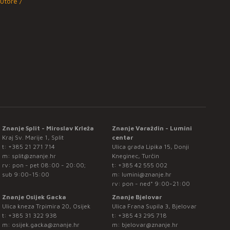
utore /
Znanje Split - Miroslav Krleža
Znanje Varaždin - Lumini
Kraj Sv. Marije 1, Split
centar
t:
+385 21 271 714
Ulica grada Lipika 15, Donji
m:
split@znanje.hr
Kneginec, Turčin
rv: pon - pet 08:00 - 20:00;
t:
+385 42 555 002
sub 9:00-15:00
m:
lumini@znanje.hr
rv: pon - ned* 9:00-21:00
Znanje Osijek Gacka
Znanje Bjelovar
Ulica kneza Trpimira 20, Osijek
Ulica Frana Supila 3, Bjelovar
t:
+385 31 322 938
t:
+385 43 295 718
m:
osijek.gacka@znanje.hr
m:
bjelovar@znanje.hr