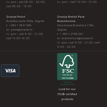
rv: pon - pet 08:00 - 20:00 ;
rv: pon – ned* 10:00 – 21:00
sub 08:00 - 15:00
Znanje Point
Znanje Retail Park
Rudeška cesta 169a, Zagreb
Branimirova
t:
+385 1 3831 945
Ulica kneza Branimira 119b,
m:
point@znanje.hr
Zagreb
rv: pon - sub 9:00 – 21:00;
t:
+ 385 1 2796 541
ned* 9:00-14:00
m:
branimirova@znanje.hr
rv: pon -sub 9:00 - 21:00, ned*
9:00 - 20:00
Look for our
FSC®-certified
products