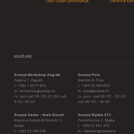
Opći uvjeti poslovanja
Darovna kart
KNJIŽARE
Znanje Bookshop Zagreb
Znanje Pula
Gajeva 1, Zagreb
Giardini 4, Pula
t:
+385 1 5577 953
t:
+385 52 354 650
m:
bookshop@znanje.hr
m:
pula@znanje.hr
rv: pon-pet 08:00-20:00; sub
rv: pon - pet 08:00 - 20:00 ;
9:00-18:00
sub 08:00 – 14:00
Znanje Zadar - Sveti Donat
Znanje Rijeka ZTC
Knezova Šubića Bribirskih 11,
Zvonimirova 3, Rijeka
Zadar
t:
+385 51 581 370
t:
+385 23 254 518
m:
rijekaztc@znanje.hr