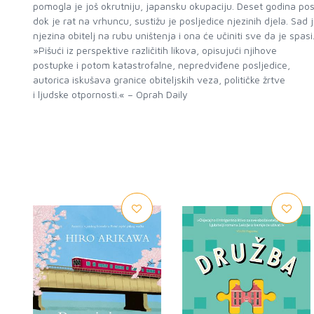
pomogla je još okrutniju, japansku okupaciju. Deset godina posl
dok je rat na vrhuncu, sustižu je posljedice njezinih djela. Sad 
njezina obitelj na rubu uništenja i ona će učiniti sve da je spasi
»Pišući iz perspektive različitih likova, opisujući njihove
postupke i potom katastrofalne, nepredviđene posljedice,
autorica iskušava granice obiteljskih veza, političke žrtve
i ljudske otpornosti.« – Oprah Daily