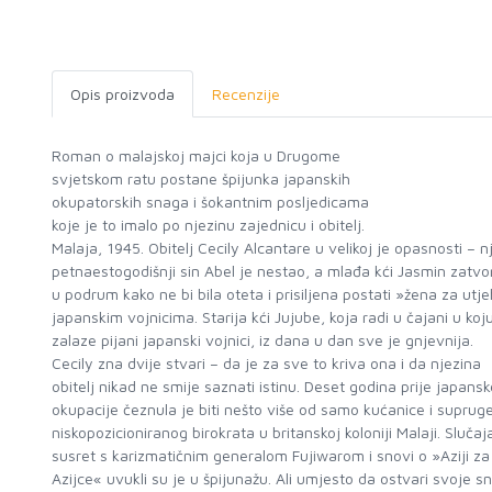
Opis proizvoda
Recenzije
Roman o malajskoj majci koja u Drugome
svjetskom ratu postane špijunka japanskih
okupatorskih snaga i šokantnim posljedicama
koje je to imalo po njezinu zajednicu i obitelj.
Malaja, 1945. Obitelj Cecily Alcantare u velikoj je opasnosti – n
petnaestogodišnji sin Abel je nestao, a mlađa kći Jasmin zatvo
u podrum kako ne bi bila oteta i prisiljena postati »žena za utj
japanskim vojnicima. Starija kći Jujube, koja radi u čajani u koj
zalaze pijani japanski vojnici, iz dana u dan sve je gnjevnija.
Cecily zna dvije stvari – da je za sve to kriva ona i da njezina
obitelj nikad ne smije saznati istinu. Deset godina prije japansk
okupacije čeznula je biti nešto više od samo kućanice i suprug
niskopozicioniranog birokrata u britanskoj koloniji Malaji. Slučaj
susret s karizmatičnim generalom Fujiwarom i snovi o »Aziji za
Azijce« uvukli su je u špijunažu. Ali umjesto da ostvari svoje s