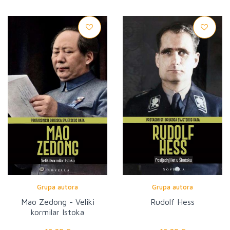
Grupa autora
Grupa autora
Mao Zedong - Veliki
Rudolf Hess
kormilar Istoka