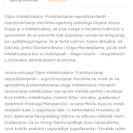
Otpor intelektualaca: Predstavljanje nepredstavljenih –
suprotstavljanje moćnima uglednog politologa Dejana Jovića
knjiga je o intelektualnoj, ali prije svega o moralnoj hrabrosti, o
spremnosti da se preuzme rizik izopćenja, unutarnje emigracije,
pa i političkog progona. Ta je tema vječna i trajno aktualna, od
Sokrata, preko Giordana Bruna i Osipa Mandeljštama, pa do onih
intelektualaca koji su doživljavali – blago rečeno – neugodnosti i
u nominalno demokratskim društvima.
Jovićeva knjiga Otpor intelektualaca: Predstavljanje
nepredstavljenih – suprotstavljanje moćnima ne svodi se na
apstraktno problematiziranje uloge intelektualca i moralnih
obveza koje intelektualac ima spram vlastite pameti i erudicije.
Kroz kritičku intelektualnu (samim time i moralnu, građansku)
djelatnost Predraga Matvejevića i Jovana Mirića, kojoj su ostali
dosljedni kako u Jugoslaviji tako i u samostalnoj Hrvatskoj, te
kroz djelovanje beogradskog Odbora za odbranu slobode misli i
izražavanja, čiji su mnogi članovi podlegli zovu nacionalizma,
Jović kritički analizira i uspoređuje jugoslavenski i hrvatski režim.