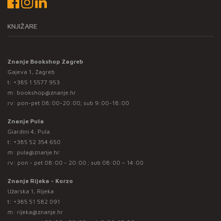
KNJIŽARE
Znanje Bookshop Zagreb
Gajeva 1, Zagreb
t:
+385 1 5577 953
m:
bookshop@znanje.hr
rv: pon-pet 08:00-20:00; sub 9:00-18:00
Znanje Pula
Giardini 4, Pula
t:
+385 52 354 650
m:
pula@znanje.hr
rv: pon - pet 08:00 - 20:00 ; sub 08:00 – 14:00
Znanje Rijeka - Korzo
Užarska 1, Rijeka
t:
+385 51 582 091
m:
rijeka@znanje.hr