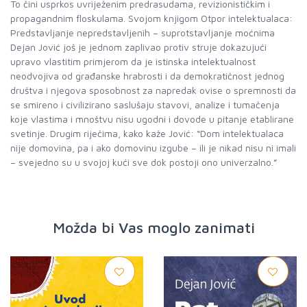
To čini usprkos uvriježenim predrasudama, revizionističkim i
propagandnim floskulama. Svojom knjigom Otpor intelektualaca:
Predstavljanje nepredstavljenih – suprotstavljanje moćnima
Dejan Jović još je jednom zaplivao protiv struje dokazujući
upravo vlastitim primjerom da je istinska intelektualnost
neodvojiva od građanske hrabrosti i da demokratičnost jednog
društva i njegova sposobnost za napredak ovise o spremnosti da
se smireno i civilizirano saslušaju stavovi, analize i tumačenja
koje vlastima i mnoštvu nisu ugodni i dovode u pitanje etablirane
svetinje. Drugim riječima, kako kaže Jović: “Dom intelektualaca
nije domovina, pa i ako domovinu izgube – ili je nikad nisu ni imali
– svejedno su u svojoj kući sve dok postoji ono univerzalno.”
Možda bi Vas moglo zanimati