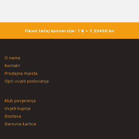
Fiksni tečaj konverzije: 1 € = 7,53450 kn
O nama
Kontakt
Prodajna mjesta
Opći uvjeti poslovanja
Klub povjerenja
Uvjeti kupnje
Dostava
Darovna kartica