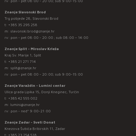
rv: pon - pet 08:00 - 20:00; sub 9:00-15:00
Znanje Slavonski Brod
Trg pobjede 28, Slavonski Brod
t:
+385 35 295 258
m:
slavonski.brod@znanje.hr
rv: pon - pet 08:00 - 20:00 ; sub 08:00 – 14:00
Znanje Split - Miroslav Krleža
Kraj Sv. Marije 1, Split
t:
+385 21 271 714
m:
split@znanje.hr
rv: pon - pet 08:00 - 20:00; sub 9:00-15:00
Znanje Varaždin - Lumini centar
Ulica grada Lipika 15, Donji Kneginec, Turčin
t:
+385 42 555 002
m:
lumini@znanje.hr
rv: pon - ned* 9:00-21:00
Znanje Zadar - Sveti Donat
Knezova Šubića Bribirskih 11, Zadar
t:
+385 23 254 518