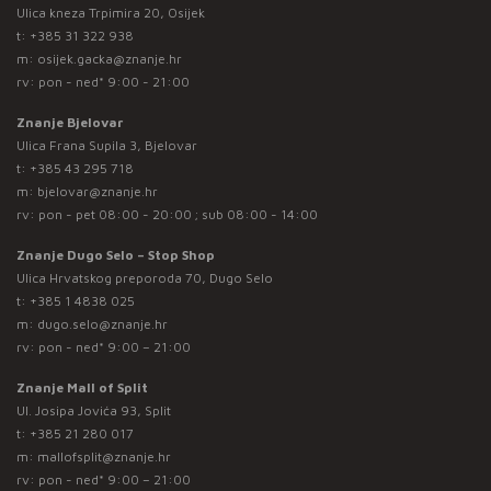
Ulica kneza Trpimira 20, Osijek
t:
+385 31 322 938
m:
osijek.gacka@znanje.hr
rv: pon - ned* 9:00 - 21:00
Znanje Bjelovar
Ulica Frana Supila 3, Bjelovar
t:
+385 43 295 718
m:
bjelovar@znanje.hr
rv: pon - pet 08:00 - 20:00 ; sub 08:00 - 14:00
Znanje Dugo Selo – Stop Shop
Ulica Hrvatskog preporoda 70, Dugo Selo
t:
+385 1 4838 025
m:
dugo.selo@znanje.hr
rv: pon - ned* 9:00 – 21:00
Znanje Mall of Split
Ul. Josipa Jovića 93, Split
t:
+385 21 280 017
m:
mallofsplit@znanje.hr
rv: pon - ned* 9:00 – 21:00