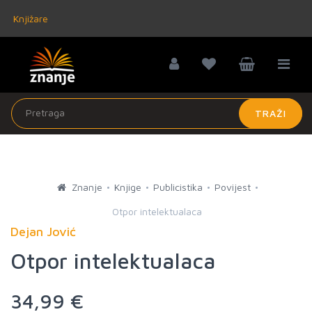
Knjižare
TRAŽI
Znanje
Knjige
Publicistika
Povijest
Otpor intelektualaca
Dejan Jović
Otpor intelektualaca
34,99 €