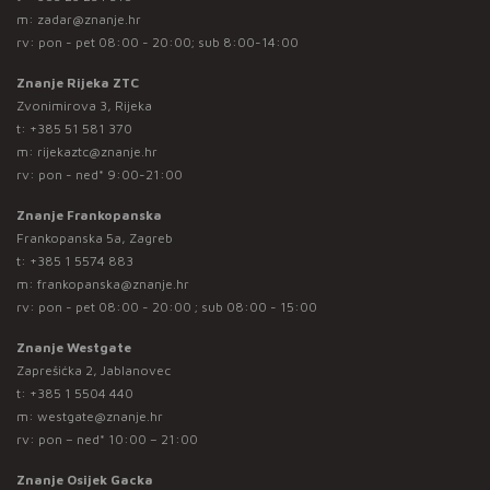
m:
zadar@znanje.hr
rv: pon - pet 08:00 - 20:00; sub 8:00-14:00
Znanje Rijeka ZTC
Zvonimirova 3, Rijeka
t:
+385 51 581 370
m:
rijekaztc@znanje.hr
rv: pon - ned* 9:00-21:00
Znanje Frankopanska
Frankopanska 5a, Zagreb
t:
+385 1 5574 883
m:
frankopanska@znanje.hr
rv: pon - pet 08:00 - 20:00 ; sub 08:00 - 15:00
Znanje Westgate
Zaprešićka 2, Jablanovec
t:
+385 1 5504 440
m:
westgate@znanje.hr
rv: pon – ned* 10:00 – 21:00
Znanje Osijek Gacka