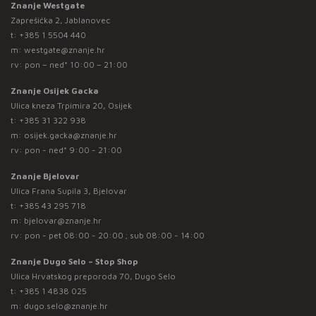
Znanje Westgate
Zaprešićka 2, Jablanovec
t:
+385 1 5504 440
m:
westgate@znanje.hr
rv: pon – ned* 10:00 – 21:00
Znanje Osijek Gacka
Ulica kneza Trpimira 20, Osijek
t:
+385 31 322 938
m:
osijek.gacka@znanje.hr
rv: pon - ned* 9:00 - 21:00
Znanje Bjelovar
Ulica Frana Supila 3, Bjelovar
t:
+385 43 295 718
m:
bjelovar@znanje.hr
rv: pon - pet 08:00 - 20:00 ; sub 08:00 - 14:00
Znanje Dugo Selo – Stop Shop
Ulica Hrvatskog preporoda 70, Dugo Selo
t:
+385 1 4838 025
m:
dugo.selo@znanje.hr