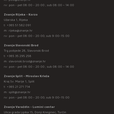
rv: pon - pet 08:00 - 20:00 ; sub 08:00 – 14:00
Znanje Rijeka - Korzo
Užarska 1, Rijeka
t:
+385 51 582 091
m:
rijeka@znanje.hr
rv: pon - pet 08:00 - 20:00; sub 9:00-15:00
Znanje Slavonski Brod
Trg pobjede 28, Slavonski Brod
t:
+385 35 295 258
m:
slavonski.brod@znanje.hr
rv: pon - pet 08:00 - 20:00 ; sub 08:00 – 14:00
Znanje Split - Miroslav Krleža
Kraj Sv. Marije 1, Split
t:
+385 21 271 714
m:
split@znanje.hr
rv: pon - pet 08:00 - 20:00; sub 9:00-15:00
Znanje Varaždin - Lumini centar
Ulica grada Lipika 15, Donji Kneginec, Turčin