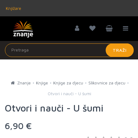
Knjižare
TRAŽI
Znanje
Knjige
Knjige za djecu
Slikovnice za djecu
Otvori i nauči - U šumi
Otvori i nauči - U šumi
6,90 €