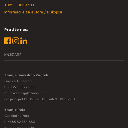
+385 1 3689 511
Informacije za autore / Rukopisi
Pratite nas:
KNJIŽARE
Znanje Bookshop Zagreb
Gajeva 1, Zagreb
t:
+385 1 5577 953
m:
bookshop@znanje.hr
rv: pon-pet 08:00-20:00; sub 9:00-18:00
Znanje Pula
Giardini 4, Pula
t:
+385 52 354 650
m:
pula@znanje.hr