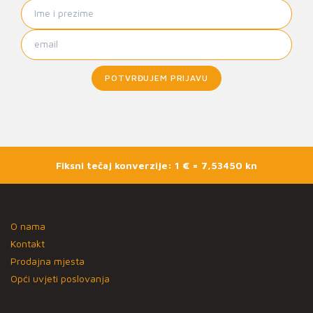
POTVRĐUJEM PRIJAVU
Fiksni tečaj konverzije: 1 € = 7,53450 kn
O nama
Kontakt
Prodajna mjesta
Opći uvjeti poslovanja