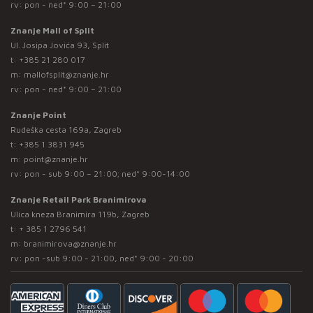
rv: pon - ned* 9:00 – 21:00
Znanje Mall of Split
Ul. Josipa Jovića 93, Split
t:
+385 21 280 017
m:
mallofsplit@znanje.hr
rv: pon - ned* 9:00 – 21:00
Znanje Point
Rudeška cesta 169a, Zagreb
t:
+385 1 3831 945
m:
point@znanje.hr
rv: pon - sub 9:00 – 21:00; ned* 9:00-14:00
Znanje Retail Park Branimirova
Ulica kneza Branimira 119b, Zagreb
t:
+ 385 1 2796 541
m:
branimirova@znanje.hr
rv: pon -sub 9:00 - 21:00, ned* 9:00 - 20:00