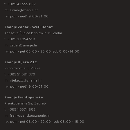
t:
+385 42 555 002
m:
lumini@znanje.hr
rv: pon - ned* 9:00-21:00
Znanje Zadar - Sveti Donat
Knezova Šubića Bribirskih 11, Zadar
t:
+385 23 254 518
m:
zadar@znanje.hr
rv: pon - pet 08:00 - 20:00; sub 8:00-14:00
Znanje Rijeka ZTC
Zvonimirova 3, Rijeka
t:
+385 51 581 370
m:
rijekaztc@znanje.hr
rv: pon - ned* 9:00-21:00
Znanje Frankopanska
Frankopanska 5a, Zagreb
t:
+385 1 5574 883
m:
frankopanska@znanje.hr
rv: pon - pet 08:00 - 20:00 ; sub 08:00 - 15:00