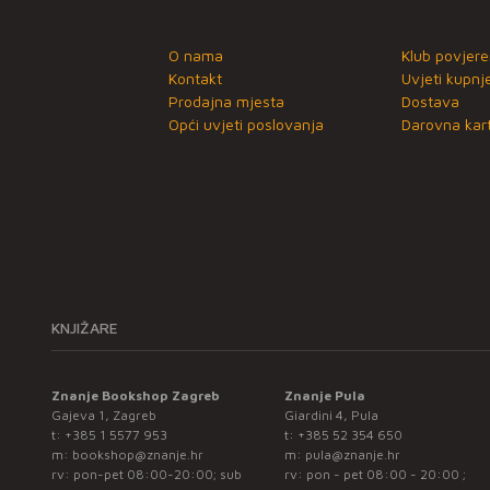
O nama
Klub povjere
Kontakt
Uvjeti kupnj
Prodajna mjesta
Dostava
Opći uvjeti poslovanja
Darovna kart
KNJIŽARE
Znanje Bookshop Zagreb
Znanje Pula
Gajeva 1, Zagreb
Giardini 4, Pula
t:
+385 1 5577 953
t:
+385 52 354 650
m:
bookshop@znanje.hr
m:
pula@znanje.hr
rv: pon-pet 08:00-20:00; sub
rv: pon - pet 08:00 - 20:00 ;