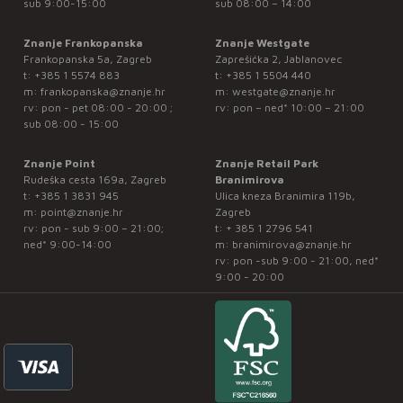
sub 9:00-15:00
sub 08:00 – 14:00
Znanje Frankopanska
Znanje Westgate
Frankopanska 5a, Zagreb
Zaprešićka 2, Jablanovec
t:
+385 1 5574 883
t:
+385 1 5504 440
m:
frankopanska@znanje.hr
m:
westgate@znanje.hr
rv: pon - pet 08:00 - 20:00 ;
rv: pon – ned* 10:00 – 21:00
sub 08:00 - 15:00
Znanje Point
Znanje Retail Park
Rudeška cesta 169a, Zagreb
Branimirova
t:
+385 1 3831 945
Ulica kneza Branimira 119b,
m:
point@znanje.hr
Zagreb
rv: pon - sub 9:00 – 21:00;
t:
+ 385 1 2796 541
ned* 9:00-14:00
m:
branimirova@znanje.hr
rv: pon -sub 9:00 - 21:00, ned*
9:00 - 20:00