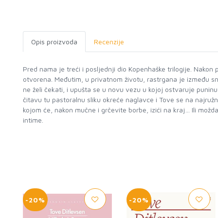
Opis proizvoda
Recenzije
Pred nama je treći i posljednji dio Kopenhaške trilogije. Nako
otvorena. Međutim, u privatnom životu, rastrgana je između sn
ne želi čekati, i upušta se u novu vezu u kojoj ostvaruje puninu
čitavu tu pastoralnu sliku okreće naglavce i Tove se na najru
kojom će, nakon mučne i grčevite borbe, izići na kraj… Ili možd
intime.
-20%
-20%