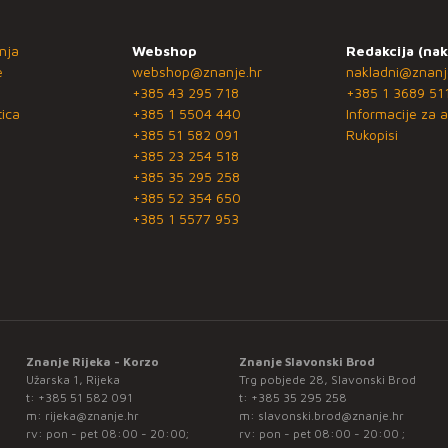
nja
Webshop
Redakcija (nak
e
webshop@znanje.hr
nakladni@znanj
+385 43 295 718
+385 1 3689 51
ica
+385 1 5504 440
Informacije za a
+385 51 582 091
Rukopisi
+385 23 254 518
+385 35 295 258
+385 52 354 650
+385 1 5577 953
Znanje Rijeka - Korzo
Znanje Slavonski Brod
Užarska 1, Rijeka
Trg pobjede 28, Slavonski Brod
t:
+385 51 582 091
t:
+385 35 295 258
m:
rijeka@znanje.hr
m:
slavonski.brod@znanje.hr
rv: pon - pet 08:00 - 20:00;
rv: pon - pet 08:00 - 20:00 ;