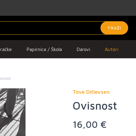
TRAŽI
gračke
Papirnica / Škola
Darovi
Autori
snost
Tove Ditlevsen
Ovisnost
16,00 €