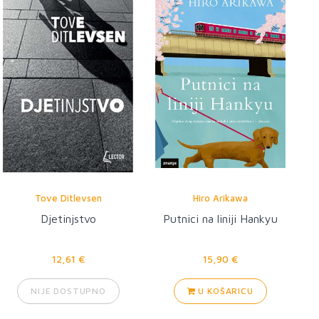
Tove Ditlevsen
Hiro Arikawa
Djetinjstvo
Putnici na liniji Hankyu
12,61 €
15,90 €
NIJE DOSTUPNO
U KOŠARICU