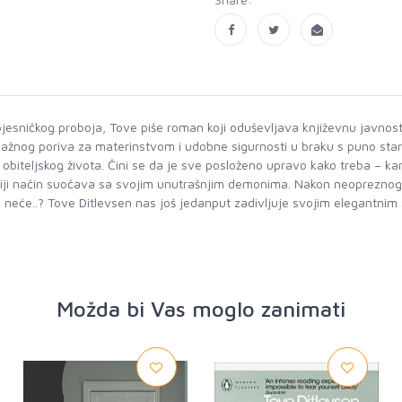
n pjesničkog proboja, Tove piše roman koji oduševljava književnu javno
ažnog poriva za materinstvom i udobne sigurnosti u braku s puno stari
 obiteljskog života. Čini se da je sve posloženo upravo kako treba – kari
žniji način suočava sa svojim unutrašnjim demonima. Nakon neopreznog 
a neće..? Tove Ditlevsen nas još jedanput zadivljuje svojim elegantnim 
Možda bi Vas moglo zanimati