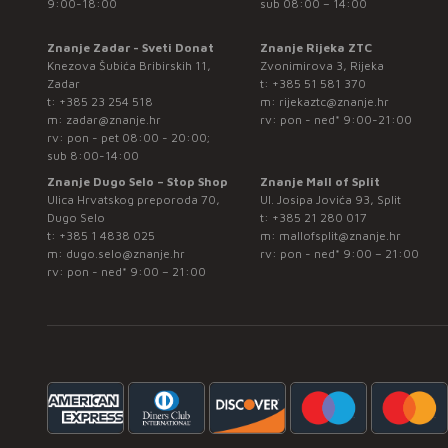
9:00-18:00
sub 08:00 – 14:00
Znanje Zadar - Sveti Donat
Znanje Rijeka ZTC
Knezova Šubića Bribirskih 11,
Zvonimirova 3, Rijeka
Zadar
t:
+385 51 581 370
t:
+385 23 254 518
m:
rijekaztc@znanje.hr
m:
zadar@znanje.hr
rv: pon - ned* 9:00-21:00
rv: pon - pet 08:00 - 20:00;
sub 8:00-14:00
Znanje Dugo Selo – Stop Shop
Znanje Mall of Split
Ulica Hrvatskog preporoda 70,
Ul. Josipa Jovića 93, Split
Dugo Selo
t:
+385 21 280 017
t:
+385 1 4838 025
m:
mallofsplit@znanje.hr
m:
dugo.selo@znanje.hr
rv: pon - ned* 9:00 – 21:00
rv: pon - ned* 9:00 – 21:00