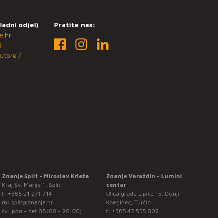
ladni odjel)
Pratite nas:
e.hr
1
utore /
Znanje Split - Miroslav Krleža
Znanje Varaždin - Lumini
Kraj Sv. Marije 1, Split
centar
t:
+385 21 271 714
Ulica grada Lipika 15, Donji
m:
split@znanje.hr
Kneginec, Turčin
rv: pon - pet 08:00 - 20:00;
t:
+385 42 555 002