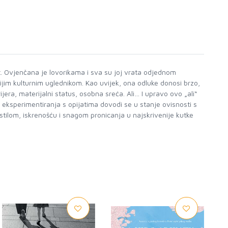
st. Ovjenčana je lovorikama i sva su joj vrata odjednom
jim kulturnim uglednikom. Kao uvijek, ona odluke donosi brzo,
jera, materijalni status, osobna sreća. Ali… I upravo ovo „ali“
eksperimentiranja s opijatima dovodi se u stanje ovisnosti s
stilom, iskrenošću i snagom pronicanja u najskrivenije kutke