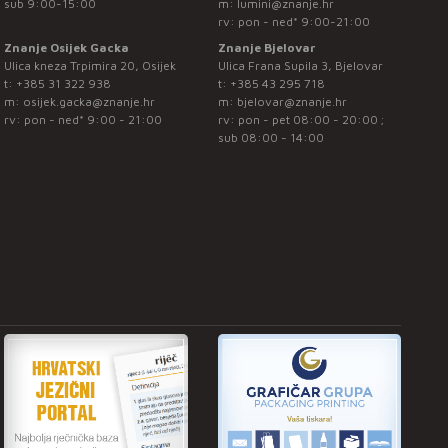
sub 9:00-15:00
m:
lumini@znanje.hr
rv: pon - ned* 9:00-21:00
Znanje Osijek Gacka
Znanje Bjelovar
Ulica kneza Trpimira 20, Osijek
Ulica Frana Supila 3, Bjelovar
t:
+385 31 322 938
t:
+385 43 295 718
m:
osijek.gacka@znanje.hr
m:
bjelovar@znanje.hr
rv: pon - ned* 9:00 - 21:00
rv: pon - pet 08:00 - 20:00 ;
sub 08:00 - 14:00