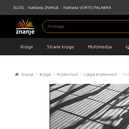
BLOG
|
Naklada ZNANJE
|
Naklada VORTO PALABRA
Knjige
Strane knjige
Multimedija
I
Znanje
Knjige
Književnost
Lijepa književnost
Ovi