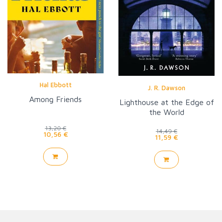
Hal Ebbott
J. R. Dawson
Among Friends
Lighthouse at the Edge of
the World
13,20 €
14,49 €
10,56 €
11,59 €