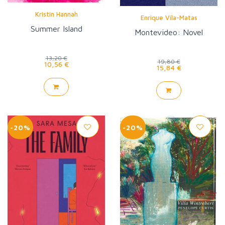
Kristin Hannah
Enrique Vila-Matas
Summer Island
Montevideo: Novel
13,20 €
19,80 €
10,56 €
15,84 €
-20%
-20%