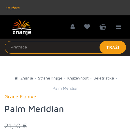
Knjižare
TRAŽI
Znanje
Strane knjige
Književnost
Beletristika
Palm Meridian
Grace Flahive
Palm Meridian
21,10 €