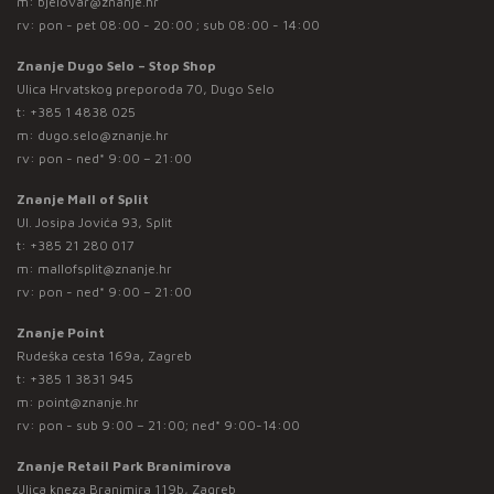
m:
bjelovar@znanje.hr
rv: pon - pet 08:00 - 20:00 ; sub 08:00 - 14:00
Znanje Dugo Selo – Stop Shop
Ulica Hrvatskog preporoda 70, Dugo Selo
t:
+385 1 4838 025
m:
dugo.selo@znanje.hr
rv: pon - ned* 9:00 – 21:00
Znanje Mall of Split
Ul. Josipa Jovića 93, Split
t:
+385 21 280 017
m:
mallofsplit@znanje.hr
rv: pon - ned* 9:00 – 21:00
Znanje Point
Rudeška cesta 169a, Zagreb
t:
+385 1 3831 945
m:
point@znanje.hr
rv: pon - sub 9:00 – 21:00; ned* 9:00-14:00
Znanje Retail Park Branimirova
Ulica kneza Branimira 119b, Zagreb