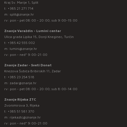
Kraj Sv. Marije 1, Split
t:
+385 21 271 714
m:
split@znanje.hr
rv: pon - pet 08:00 - 20:00; sub 9:00-15:00
Znanje Varaždin - Lumini centar
Ulica grada Lipika 15, Donji Kneginec, Turčin
t:
+385 42 555 002
m:
lumini@znanje.hr
rv: pon - ned* 9:00-21:00
Znanje Zadar - Sveti Donat
Knezova Šubića Bribirskih 11, Zadar
t:
+385 23 254 518
m:
zadar@znanje.hr
rv: pon - pet 08:00 - 20:00; sub 8:00-14:00
Znanje Rijeka ZTC
Zvonimirova 3, Rijeka
t:
+385 51 581 370
m:
rijekaztc@znanje.hr
rv: pon - ned* 9:00-21:00