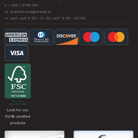
t:
+ 385 1 2796 541
m:
branimirova@znanje.hr
rv: pon -sub 9:00 - 21:00, ned* 9:00 - 20:00
Look for our
FSC®-certified
products