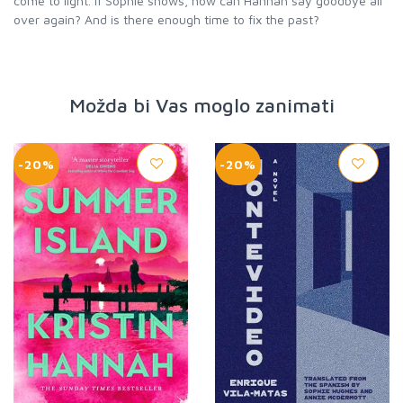
come to light. If Sophie shows, how can Hannah say goodbye all
over again? And is there enough time to fix the past?
Možda bi Vas moglo zanimati
-20%
-20%