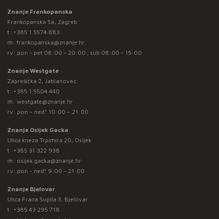
Znanje Frankopanska
Frankopanska 5a, Zagreb
t:
+385 1 5574 883
m:
frankopanska@znanje.hr
rv: pon - pet 08:00 - 20:00 ; sub 08:00 - 15:00
Znanje Westgate
Zaprešićka 2, Jablanovec
t:
+385 1 5504 440
m:
westgate@znanje.hr
rv: pon – ned* 10:00 – 21:00
Znanje Osijek Gacka
Ulica kneza Trpimira 20, Osijek
t:
+385 31 322 938
m:
osijek.gacka@znanje.hr
rv: pon - ned* 9:00 - 21:00
Znanje Bjelovar
Ulica Frana Supila 3, Bjelovar
t:
+385 43 295 718