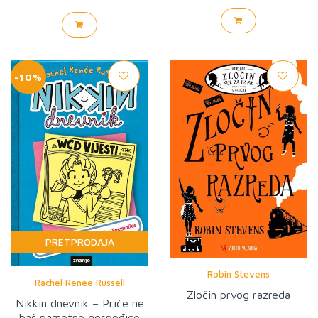
-10%
PRETPRODAJA
Robin Stevens
Rachel Renée Russell
Zločin prvog razreda
Nikkin dnevnik – Priče ne
baš pametne gospođice