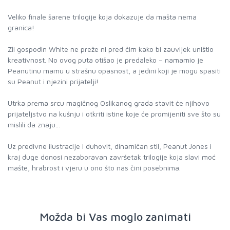
Veliko finale šarene trilogije koja dokazuje da mašta nema
granica!
Zli gospodin White ne preže ni pred čim kako bi zauvijek uništio
kreativnost. No ovog puta otišao je predaleko – namamio je
Peanutinu mamu u strašnu opasnost, a jedini koji je mogu spasiti
su Peanut i njezini prijatelji!
Utrka prema srcu magičnog Oslikanog grada stavit će njihovo
prijateljstvo na kušnju i otkriti istine koje će promijeniti sve što su
mislili da znaju...
Uz predivne ilustracije i duhovit, dinamičan stil, Peanut Jones i
kraj duge donosi nezaboravan završetak trilogije koja slavi moć
mašte, hrabrost i vjeru u ono što nas čini posebnima.
Možda bi Vas moglo zanimati