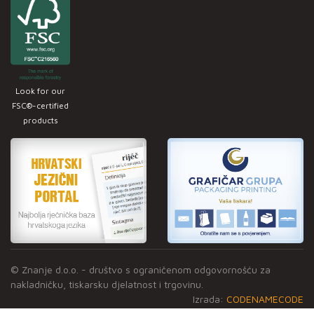
Look for our
FSC®-certified
products
© Znanje d.o.o. - društvo s ograničenom odgovornošću za
nakladničku, tiskarsku djelatnost i trgovinu.
Izrada:
CODENAMECODE