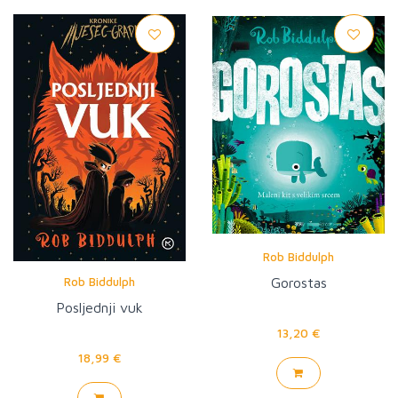
Rob Biddulph
Rob Biddulph
Gorostas
Posljednji vuk
13,20 €
18,99 €