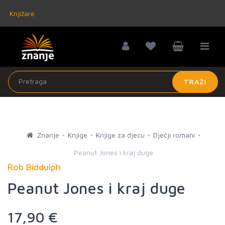
Knjižare
TRAŽI
Znanje
Knjige
Knjige za djecu
Dječji romani
Peanut Jones i kraj duge
Rob Biddulph
Peanut Jones i kraj duge
17,90 €