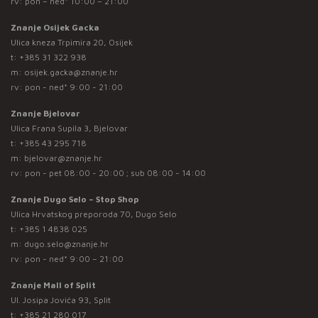
rv: pon – ned* 10:00 – 21:00
Znanje Osijek Gacka
Ulica kneza Trpimira 20, Osijek
t:
+385 31 322 938
m:
osijek.gacka@znanje.hr
rv: pon - ned* 9:00 - 21:00
Znanje Bjelovar
Ulica Frana Supila 3, Bjelovar
t:
+385 43 295 718
m:
bjelovar@znanje.hr
rv: pon - pet 08:00 - 20:00 ; sub 08:00 - 14:00
Znanje Dugo Selo – Stop Shop
Ulica Hrvatskog preporoda 70, Dugo Selo
t:
+385 1 4838 025
m:
dugo.selo@znanje.hr
rv: pon - ned* 9:00 – 21:00
Znanje Mall of Split
Ul. Josipa Jovića 93, Split
t:
+385 21 280 017