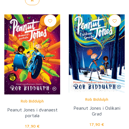
Rob Biddulph
Rob Biddulph
Peanut Jones i Oslikani
Peanut Jones i dvanaest
Grad
portala
17,90 €
17,90 €