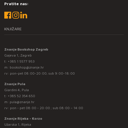
Pratite nas:
KNJIŽARE
Znanje Bookshop Zagreb
Gajeva 1, Zagreb
t:
+385 1 5577 953
m:
bookshop@znanje.hr
rv: pon-pet 08:00-20:00; sub 9:00-18:00
Znanje Pula
Giardini 4, Pula
t:
+385 52 354 650
m:
pula@znanje.hr
rv: pon - pet 08:00 - 20:00 ; sub 08:00 – 14:00
Znanje Rijeka - Korzo
Užarska 1, Rijeka