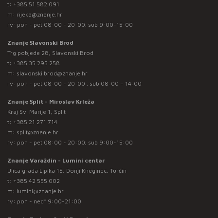
t:
+385 51 582 091
m:
rijeka@znanje.hr
rv: pon - pet 08:00 - 20:00; sub 9:00-15:00
Znanje Slavonski Brod
Trg pobjede 28, Slavonski Brod
t:
+385 35 295 258
m:
slavonski.brod@znanje.hr
rv: pon - pet 08:00 - 20:00 ; sub 08:00 – 14:00
Znanje Split - Miroslav Krleža
Kraj Sv. Marije 1, Split
t:
+385 21 271 714
m:
split@znanje.hr
rv: pon - pet 08:00 - 20:00; sub 9:00-15:00
Znanje Varaždin - Lumini centar
Ulica grada Lipika 15, Donji Kneginec, Turčin
t:
+385 42 555 002
m:
lumini@znanje.hr
rv: pon - ned* 9:00-21:00