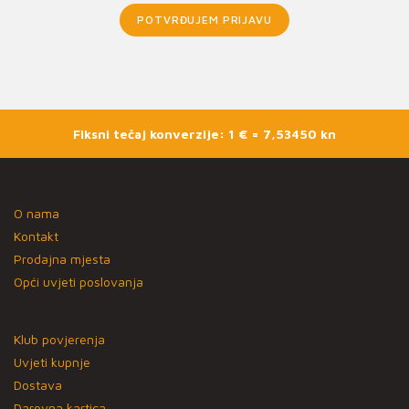
POTVRĐUJEM PRIJAVU
Fiksni tečaj konverzije: 1 € = 7,53450 kn
O nama
Kontakt
Prodajna mjesta
Opći uvjeti poslovanja
Klub povjerenja
Uvjeti kupnje
Dostava
Darovna kartica