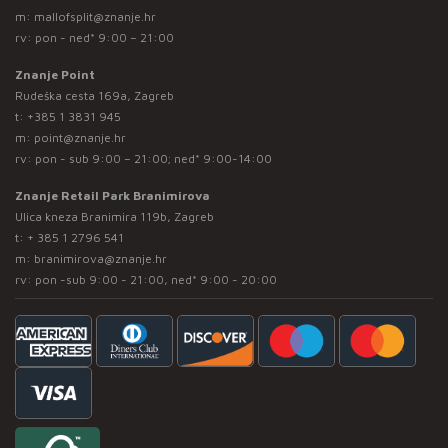
m:
mallofsplit@znanje.hr
rv: pon - ned* 9:00 – 21:00
Znanje Point
Rudeška cesta 169a, Zagreb
t:
+385 1 3831 945
m:
point@znanje.hr
rv: pon - sub 9:00 – 21:00; ned* 9:00-14:00
Znanje Retail Park Branimirova
Ulica kneza Branimira 119b, Zagreb
t:
+ 385 1 2796 541
m:
branimirova@znanje.hr
rv: pon -sub 9:00 - 21:00, ned* 9:00 - 20:00