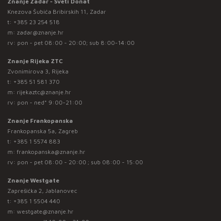
Znanje Zadar - Sveti Donat
Knezova Šubića Bribirskih 11, Zadar
t:
+385 23 254 518
m:
zadar@znanje.hr
rv: pon - pet 08:00 - 20:00; sub 8:00-14:00
Znanje Rijeka ZTC
Zvonimirova 3, Rijeka
t:
+385 51 581 370
m:
rijekaztc@znanje.hr
rv: pon - ned* 9:00-21:00
Znanje Frankopanska
Frankopanska 5a, Zagreb
t:
+385 1 5574 883
m:
frankopanska@znanje.hr
rv: pon - pet 08:00 - 20:00 ; sub 08:00 - 15:00
Znanje Westgate
Zaprešićka 2, Jablanovec
t:
+385 1 5504 440
m:
westgate@znanje.hr