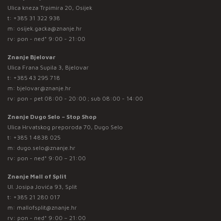
Ulica kneza Trpimira 20, Osijek
t:
+385 31 322 938
m:
osijek.gacka@znanje.hr
rv: pon - ned* 9:00 - 21:00
Znanje Bjelovar
Ulica Frana Supila 3, Bjelovar
t:
+385 43 295 718
m:
bjelovar@znanje.hr
rv: pon - pet 08:00 - 20:00 ; sub 08:00 - 14:00
Znanje Dugo Selo – Stop Shop
Ulica Hrvatskog preporoda 70, Dugo Selo
t:
+385 1 4838 025
m:
dugo.selo@znanje.hr
rv: pon - ned* 9:00 – 21:00
Znanje Mall of Split
Ul. Josipa Jovića 93, Split
t:
+385 21 280 017
m:
mallofsplit@znanje.hr
rv: pon - ned* 9:00 – 21:00