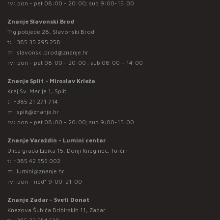
rv: pon - pet 08:00 - 20:00; sub 9:00-15:00
Znanje Slavonski Brod
Trg pobjede 28, Slavonski Brod
t:
+385 35 295 258
m:
slavonski.brod@znanje.hr
rv: pon - pet 08:00 - 20:00 ; sub 08:00 – 14:00
Znanje Split - Miroslav Krleža
Kraj Sv. Marije 1, Split
t:
+385 21 271 714
m:
split@znanje.hr
rv: pon - pet 08:00 - 20:00; sub 9:00-15:00
Znanje Varaždin - Lumini centar
Ulica grada Lipika 15, Donji Kneginec, Turčin
t:
+385 42 555 002
m:
lumini@znanje.hr
rv: pon - ned* 9:00-21:00
Znanje Zadar - Sveti Donat
Knezova Šubića Bribirskih 11, Zadar