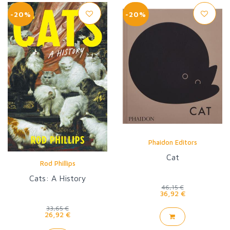
-20%
-20%
Phaidon Editors
Cat
Rod Phillips
Cats: A History
46,15 €
36,92 €
33,65 €
26,92 €