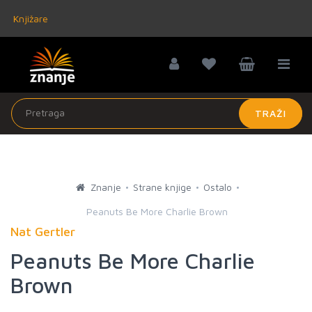
Knjižare
TRAŽI
Znanje
Strane knjige
Ostalo
Peanuts Be More Charlie Brown
Nat Gertler
Peanuts Be More Charlie
Brown