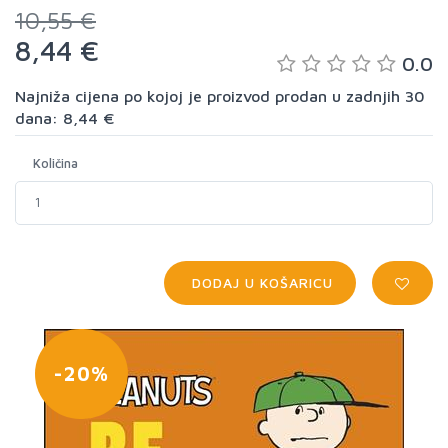
10,55 €
8,44 €
0.0
Najniža cijena po kojoj je proizvod prodan u zadnjih 30
dana: 8,44 €
Količina
DODAJ U KOŠARICU
-20%