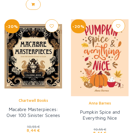
-20%
-20%
Chartwell Books
Anna Barnes
Macabre Masterpieces:
Pumpkin Spice and
Over 100 Sinister Scenes
Everything Nice
to Color
10,55 €
10,55 €
8,44 €
8,44 €