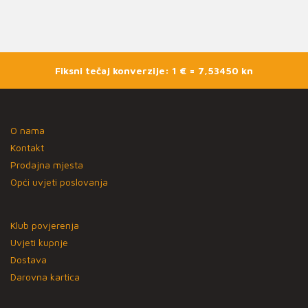
Fiksni tečaj konverzije: 1 € = 7,53450 kn
O nama
Kontakt
Prodajna mjesta
Opći uvjeti poslovanja
Klub povjerenja
Uvjeti kupnje
Dostava
Darovna kartica