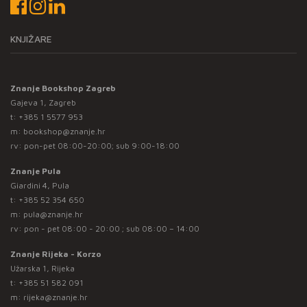
KNJIŽARE
Znanje Bookshop Zagreb
Gajeva 1, Zagreb
t:
+385 1 5577 953
m:
bookshop@znanje.hr
rv: pon-pet 08:00-20:00; sub 9:00-18:00
Znanje Pula
Giardini 4, Pula
t:
+385 52 354 650
m:
pula@znanje.hr
rv: pon - pet 08:00 - 20:00 ; sub 08:00 – 14:00
Znanje Rijeka - Korzo
Užarska 1, Rijeka
t:
+385 51 582 091
m:
rijeka@znanje.hr