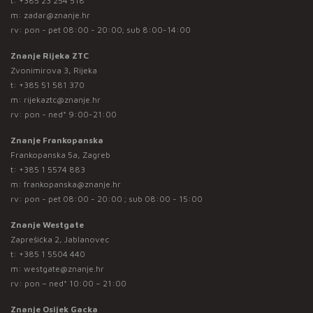
t:
+385 23 254 518
m:
zadar@znanje.hr
rv: pon - pet 08:00 - 20:00; sub 8:00-14:00
Znanje Rijeka ZTC
Zvonimirova 3, Rijeka
t:
+385 51 581 370
m:
rijekaztc@znanje.hr
rv: pon - ned* 9:00-21:00
Znanje Frankopanska
Frankopanska 5a, Zagreb
t:
+385 1 5574 883
m:
frankopanska@znanje.hr
rv: pon - pet 08:00 - 20:00 ; sub 08:00 - 15:00
Znanje Westgate
Zaprešićka 2, Jablanovec
t:
+385 1 5504 440
m:
westgate@znanje.hr
rv: pon – ned* 10:00 – 21:00
Znanje Osijek Gacka