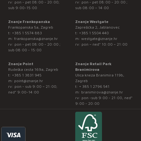
rv: pon - pet 08:00 - 20:00;
rv: pon - pet 08:00 - 20:00 ;
sub 9:00-15:00
sub 08:00 – 14:00
Znanje Frankopanska
Znanje Westgate
Frankopanska 5a, Zagreb
Zaprešićka 2, Jablanovec
t:
+385 1 5574 883
t:
+385 1 5504 440
m:
frankopanska@znanje.hr
m:
westgate@znanje.hr
rv: pon - pet 08:00 - 20:00 ;
rv: pon – ned* 10:00 – 21:00
sub 08:00 - 15:00
Znanje Point
Znanje Retail Park
Rudeška cesta 169a, Zagreb
Branimirova
t:
+385 1 3831 945
Ulica kneza Branimira 119b,
m:
point@znanje.hr
Zagreb
rv: pon - sub 9:00 – 21:00;
t:
+ 385 1 2796 541
ned* 9:00-14:00
m:
branimirova@znanje.hr
rv: pon -sub 9:00 - 21:00, ned*
9:00 - 20:00