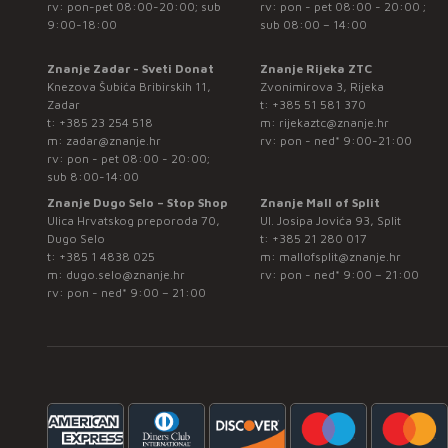
rv: pon-pet 08:00-20:00; sub
rv: pon - pet 08:00 - 20:00 ;
9:00-18:00
sub 08:00 – 14:00
Znanje Zadar - Sveti Donat
Znanje Rijeka ZTC
Knezova Šubića Bribirskih 11,
Zvonimirova 3, Rijeka
Zadar
t:
+385 51 581 370
t:
+385 23 254 518
m:
rijekaztc@znanje.hr
m:
zadar@znanje.hr
rv: pon - ned* 9:00-21:00
rv: pon - pet 08:00 - 20:00;
sub 8:00-14:00
Znanje Dugo Selo – Stop Shop
Znanje Mall of Split
Ulica Hrvatskog preporoda 70,
Ul. Josipa Jovića 93, Split
Dugo Selo
t:
+385 21 280 017
t:
+385 1 4838 025
m:
mallofsplit@znanje.hr
m:
dugo.selo@znanje.hr
rv: pon - ned* 9:00 – 21:00
rv: pon - ned* 9:00 – 21:00