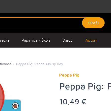
TRAŽI
gračke
Papirnica / Škola
Darovi
Autori
ktivnost
Peppa Pig: Peppa's Busy Day
Peppa Pig
Peppa Pig: 
10,49 €