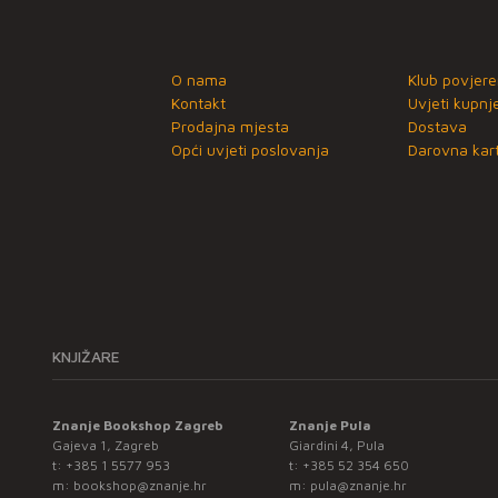
O nama
Klub povjere
Kontakt
Uvjeti kupnj
Prodajna mjesta
Dostava
Opći uvjeti poslovanja
Darovna kart
KNJIŽARE
Znanje Bookshop Zagreb
Znanje Pula
Gajeva 1, Zagreb
Giardini 4, Pula
t:
+385 1 5577 953
t:
+385 52 354 650
m:
bookshop@znanje.hr
m:
pula@znanje.hr