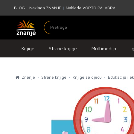
BLOG
|
Naklada ZNANJE
|
Naklada VORTO PALABRA
Knjige
Strane knjige
Multimedija
I
Znanje
Strane knjige
Knjige za djecu
Edukacija i a