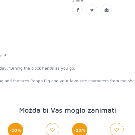
ome!
ay, turning the clock hands as you go.
ding and features Peppa Pig and your favourite characters from the sh
Možda bi Vas moglo zanimati
-20%
-20%