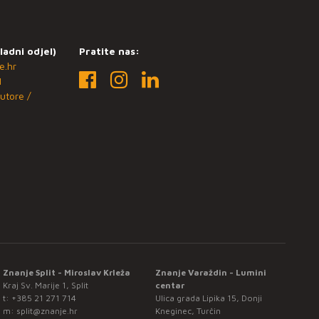
ladni odjel)
Pratite nas:
e.hr
1
utore /
Znanje Split - Miroslav Krleža
Znanje Varaždin - Lumini
Kraj Sv. Marije 1, Split
centar
t:
+385 21 271 714
Ulica grada Lipika 15, Donji
m:
split@znanje.hr
Kneginec, Turčin