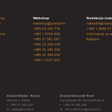
nja
Webshop
Redakcija (nak
e
webshop@znanje.hr
nakladni@znanj
+385 43 295 718
+385 1 3689 51
ica
+385 1 5504 440
Informacije za a
+385 51 582 091
Rukopisi
+385 23 254 518
+385 35 295 258
+385 52 354 650
+385 1 5577 953
Znanje Rijeka - Korzo
Znanje Slavonski Brod
Užarska 1, Rijeka
Trg pobjede 28, Slavonski Brod
t:
+385 51 582 091
t:
+385 35 295 258
m:
rijeka@znanje.hr
m:
slavonski.brod@znanje.hr