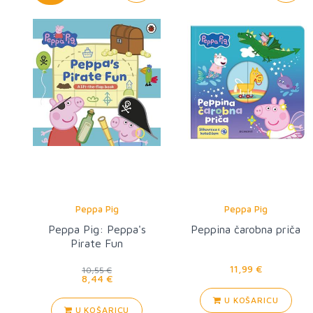
Peppa Pig
Peppa Pig
Peppa Pig: Peppa's
Peppina čarobna priča
Pirate Fun
11,99 €
10,55 €
8,44 €
U KOŠARICU
U KOŠARICU