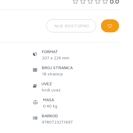
0.0
NIJE DOSTUPNO
FORMAT
207 x 229 mm
BROJ STRANICA
18
stranica
UVEZ
tvrdi uvez
MASA
0.40 kg
BARKOD
9780723271697