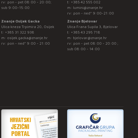
rv: pon - pet 08:00 - 20:00;
t:
+385 42 555 002
sub 9:00-15:00
m:
lumini@znanje.hr
rv: pon - ned* 9:00-21:00
Znanje Osijek Gacka
Znanje Bjelovar
Ulica kneza Trpimira 20, Osijek
Ulica Frana Supila 3, Bjelovar
t:
+385 31 322 938
t:
+385 43 295 718
m:
osijek.gacka@znanje.hr
m:
bjelovar@znanje.hr
rv: pon - ned* 9:00 - 21:00
rv: pon - pet 08:00 - 20:00 ;
sub 08:00 - 14:00