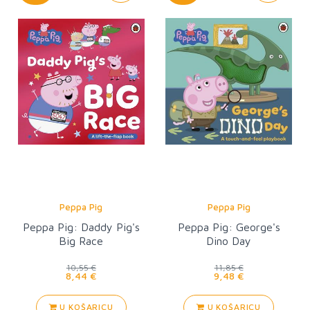
Peppa Pig
Peppa Pig
Peppa Pig: Daddy Pig's
Peppa Pig: George's
Big Race
Dino Day
10,55 €
11,85 €
8,44 €
9,48 €
U KOŠARICU
U KOŠARICU