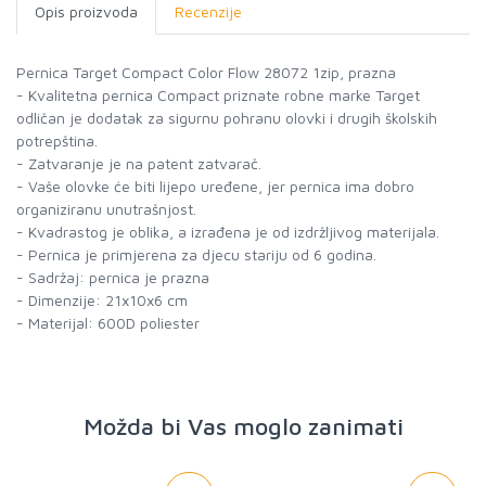
Opis proizvoda
Recenzije
Pernica Target Compact Color Flow 28072 1zip, prazna
- Kvalitetna pernica Compact priznate robne marke Target
odličan je dodatak za sigurnu pohranu olovki i drugih školskih
potrepština.
- Zatvaranje je na patent zatvarač.
- Vaše olovke će biti lijepo uređene, jer pernica ima dobro
organiziranu unutrašnjost.
- Kvadrastog je oblika, a izrađena je od izdržljivog materijala.
- Pernica je primjerena za djecu stariju od 6 godina.
- Sadržaj: pernica je prazna
- Dimenzije: 21x10x6 cm
- Materijal: 600D poliester
Možda bi Vas moglo zanimati