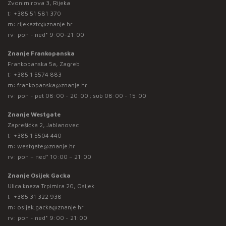
Zvonimirova 3, Rijeka
t:
+385 51 581 370
m:
rijekaztc@znanje.hr
rv: pon - ned* 9:00-21:00
Znanje Frankopanska
Frankopanska 5a, Zagreb
t:
+385 1 5574 883
m:
frankopanska@znanje.hr
rv: pon - pet 08:00 - 20:00 ; sub 08:00 - 15:00
Znanje Westgate
Zaprešićka 2, Jablanovec
t:
+385 1 5504 440
m:
westgate@znanje.hr
rv: pon – ned* 10:00 – 21:00
Znanje Osijek Gacka
Ulica kneza Trpimira 20, Osijek
t:
+385 31 322 938
m:
osijek.gacka@znanje.hr
rv: pon - ned* 9:00 - 21:00