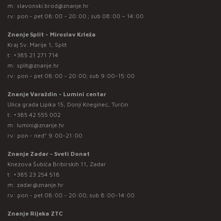
m:
slavonski.brod@znanje.hr
rv: pon - pet 08:00 - 20:00 ; sub 08:00 – 14:00
Znanje Split - Miroslav Krleža
Kraj Sv. Marije 1, Split
t:
+385 21 271 714
m:
split@znanje.hr
rv: pon - pet 08:00 - 20:00; sub 9:00-15:00
Znanje Varaždin - Lumini centar
Ulica grada Lipika 15, Donji Kneginec, Turčin
t:
+385 42 555 002
m:
lumini@znanje.hr
rv: pon - ned* 9:00-21:00
Znanje Zadar - Sveti Donat
Knezova Šubića Bribirskih 11, Zadar
t:
+385 23 254 518
m:
zadar@znanje.hr
rv: pon - pet 08:00 - 20:00; sub 8:00-14:00
Znanje Rijeka ZTC