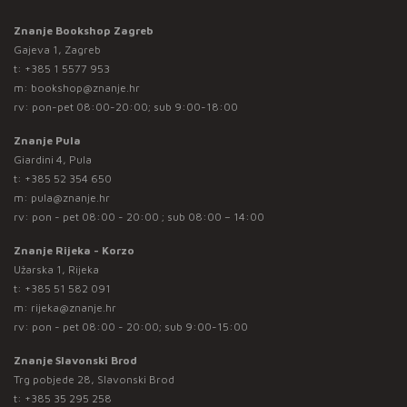
Znanje Bookshop Zagreb
Gajeva 1, Zagreb
t:
+385 1 5577 953
m:
bookshop@znanje.hr
rv: pon-pet 08:00-20:00; sub 9:00-18:00
Znanje Pula
Giardini 4, Pula
t:
+385 52 354 650
m:
pula@znanje.hr
rv: pon - pet 08:00 - 20:00 ; sub 08:00 – 14:00
Znanje Rijeka - Korzo
Užarska 1, Rijeka
t:
+385 51 582 091
m:
rijeka@znanje.hr
rv: pon - pet 08:00 - 20:00; sub 9:00-15:00
Znanje Slavonski Brod
Trg pobjede 28, Slavonski Brod
t:
+385 35 295 258