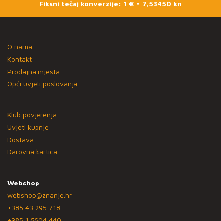
Fiksni tečaj konverzije: 1 € = 7,53450 kn
O nama
Kontakt
Prodajna mjesta
Opći uvjeti poslovanja
Klub povjerenja
Uvjeti kupnje
Dostava
Darovna kartica
Webshop
webshop@znanje.hr
+385 43 295 718
+385 1 5504 440