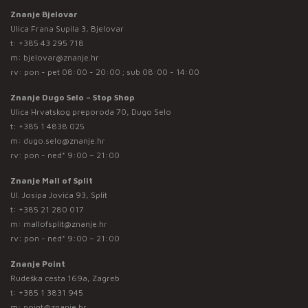
Znanje Bjelovar
Ulica Frana Supila 3, Bjelovar
t:
+385 43 295 718
m:
bjelovar@znanje.hr
rv: pon - pet 08:00 - 20:00 ; sub 08:00 - 14:00
Znanje Dugo Selo – Stop Shop
Ulica Hrvatskog preporoda 70, Dugo Selo
t:
+385 1 4838 025
m:
dugo.selo@znanje.hr
rv: pon - ned* 9:00 – 21:00
Znanje Mall of Split
Ul. Josipa Jovića 93, Split
t:
+385 21 280 017
m:
mallofsplit@znanje.hr
rv: pon - ned* 9:00 – 21:00
Znanje Point
Rudeška cesta 169a, Zagreb
t:
+385 1 3831 945
m:
point@znanje.hr