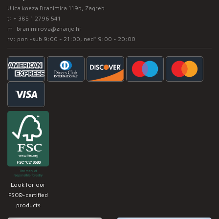
Ulica kneza Branimira 119b, Zagreb
t:
+ 385 1 2796 541
m:
branimirova@znanje.hr
rv: pon -sub 9:00 - 21:00, ned* 9:00 - 20:00
Look for our
FSC®-certified
products