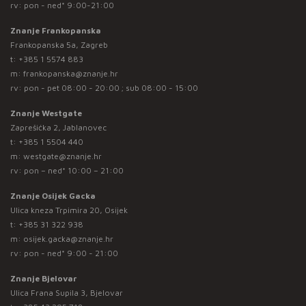
rv: pon - ned* 9:00-21:00
Znanje Frankopanska
Frankopanska 5a, Zagreb
t:
+385 1 5574 883
m:
frankopanska@znanje.hr
rv: pon - pet 08:00 - 20:00 ; sub 08:00 - 15:00
Znanje Westgate
Zaprešićka 2, Jablanovec
t:
+385 1 5504 440
m:
westgate@znanje.hr
rv: pon – ned* 10:00 – 21:00
Znanje Osijek Gacka
Ulica kneza Trpimira 20, Osijek
t:
+385 31 322 938
m:
osijek.gacka@znanje.hr
rv: pon - ned* 9:00 - 21:00
Znanje Bjelovar
Ulica Frana Supila 3, Bjelovar