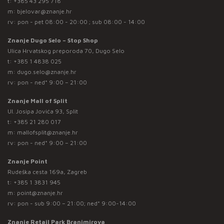
t:
+385 43 295 718
m:
bjelovar@znanje.hr
rv: pon - pet 08:00 - 20:00 ; sub 08:00 - 14:00
Znanje Dugo Selo – Stop Shop
Ulica Hrvatskog preporoda 70, Dugo Selo
t:
+385 1 4838 025
m:
dugo.selo@znanje.hr
rv: pon - ned* 9:00 – 21:00
Znanje Mall of Split
Ul. Josipa Jovića 93, Split
t:
+385 21 280 017
m:
mallofsplit@znanje.hr
rv: pon - ned* 9:00 – 21:00
Znanje Point
Rudeška cesta 169a, Zagreb
t:
+385 1 3831 945
m:
point@znanje.hr
rv: pon - sub 9:00 – 21:00; ned* 9:00-14:00
Znanje Retail Park Branimirova