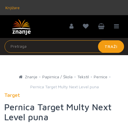
Knjižare
TRAŽI
Znanje
Papirnica / Škola
Tekstil
Pernice
Pernica Target Multy Next Level puna
Target
Pernica Target Multy Next
Level puna