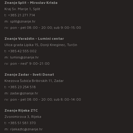
Znanje Split - Miroslav Krleža
Kraj Sv. Marije 1, Split
t:
+385 21 271 714
m:
split@znanje.hr
rv: pon - pet 08:00 - 20:00; sub 9:00-15:00
Znanje Varaždin - Lumini centar
Ulica grada Lipika 15, Donji Kneginec, Turčin
t:
+385 42 555 002
m:
lumini@znanje.hr
rv: pon - ned* 9:00-21:00
Znanje Zadar - Sveti Donat
Knezova Šubića Bribirskih 11, Zadar
t:
+385 23 254 518
m:
zadar@znanje.hr
rv: pon - pet 08:00 - 20:00; sub 8:00-14:00
Znanje Rijeka ZTC
Zvonimirova 3, Rijeka
t:
+385 51 581 370
m:
rijekaztc@znanje.hr