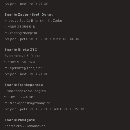
rv: pon - ned* 9:00-21:00
Znanje Zadar - Sveti Donat
Knezova Šubića Bribirskih 11, Zadar
t:
+385 23 254 518
m:
zadar@znanje.hr
rv: pon - pet 08:00 - 20:00; sub 8:00-14:00
Znanje Rijeka ZTC
Zvonimirova 3, Rijeka
t:
+385 51 581 370
m:
rijekaztc@znanje.hr
rv: pon - ned* 9:00-21:00
Znanje Frankopanska
Frankopanska 5a, Zagreb
t:
+385 1 5574 883
m:
frankopanska@znanje.hr
rv: pon - pet 08:00 - 20:00 ; sub 08:00 - 15:00
Znanje Westgate
Zaprešićka 2, Jablanovec