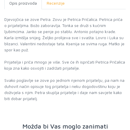
Opis proizvoda
Recenzije
Djevojčica se zove Petra. Zovu je Petrica Pričalica. Petrica priča
o prijateljima. Božo zaboravlja. Tonka se druži s kućnim
ljubimcima. Janko se penje po stablu. Antonio potajno krade.
Karla izmišlja snijeg. Željko prolijeva sve i svašta. Lovro i Luka su
blizanci. Valentini nedostaje tata. Ksenija se svima ruga. Matko je
spor kao puž.
Prijatelja i priča mnogo je više. Sve će ih ispričati Petrica Pričalica
koja zna kako osvojiti i zadržati prijatelje.
Svako poglavlje se zove po jednom njenom prijatelju, pa nam na
duhovit način opisuje tog prijatelja i neku dogodovštinu koju je
doživjela s njim. Petra skuplja prijatelje i daje nam savjete kako
biti dobar prijatelj.
Možda bi Vas moglo zanimati