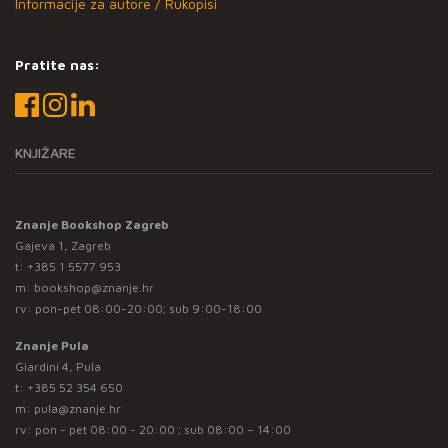
Informacije za autore / Rukopisi
Pratite nas:
KNJIŽARE
Znanje Bookshop Zagreb
Gajeva 1, Zagreb
t:
+385 1 5577 953
m:
bookshop@znanje.hr
rv: pon-pet 08:00-20:00; sub 9:00-18:00
Znanje Pula
Giardini 4, Pula
t:
+385 52 354 650
m:
pula@znanje.hr
rv: pon - pet 08:00 - 20:00 ; sub 08:00 – 14:00