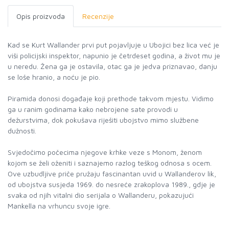
Opis proizvoda
Recenzije
Kad se Kurt Wallander prvi put pojavljuje u Ubojici bez lica već je
viši policijski inspektor, napunio je četrdeset godina, a život mu je
u neredu. Žena ga je ostavila, otac ga je jedva priznavao, danju
se loše hranio, a noću je pio.
Piramida donosi događaje koji prethode takvom mjestu. Vidimo
ga u ranim godinama kako nebrojene sate provodi u
dežurstvima, dok pokušava riješiti ubojstvo mimo službene
dužnosti.
Svjedočimo počecima njegove krhke veze s Monom, ženom
kojom se želi oženiti i saznajemo razlog teškog odnosa s ocem.
Ove uzbudljive priče pružaju fascinantan uvid u Wallanderov lik,
od ubojstva susjeda 1969. do nesreće zrakoplova 1989., gdje je
svaka od njih vitalni dio serijala o Wallanderu, pokazujući
Mankella na vrhuncu svoje igre.