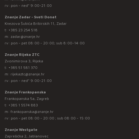
rv: pon - ned* 9:00-21:00
Znanje Zadar - Sveti Donat
Knezova Šubića Bribirskih 11, Zadar
t:
+385 23 254 518
m:
zadar@znanje.hr
rv: pon - pet 08:00 - 20:00; sub 8:00-14:00
Znanje Rijeka ZTC
Zvonimirova 3, Rijeka
t:
+385 51 581 370
m:
rijekaztc@znanje.hr
rv: pon - ned* 9:00-21:00
Znanje Frankopanska
Frankopanska 5a, Zagreb
t:
+385 1 5574 883
m:
frankopanska@znanje.hr
rv: pon - pet 08:00 - 20:00 ; sub 08:00 - 15:00
Znanje Westgate
Zaprešićka 2, Jablanovec