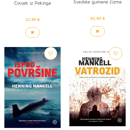
Švedske gumene čizme
Čovjek iz Pekinga
20,90 €
22,99 €