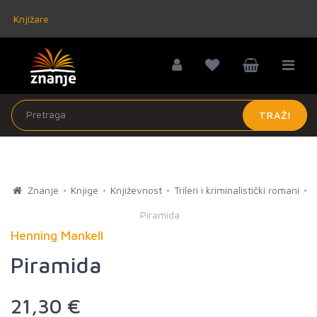
Knjižare
TRAŽI
Znanje
Knjige
Književnost
Trileri i kriminalistički romani
Piramida
Henning Mankell
Piramida
21,30 €