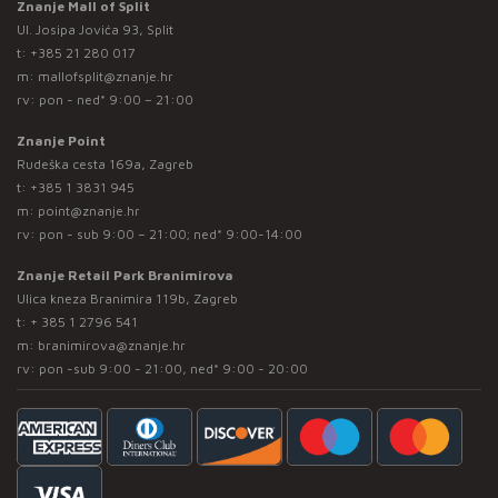
Znanje Mall of Split
Ul. Josipa Jovića 93, Split
t:
+385 21 280 017
m:
mallofsplit@znanje.hr
rv: pon - ned* 9:00 – 21:00
Znanje Point
Rudeška cesta 169a, Zagreb
t:
+385 1 3831 945
m:
point@znanje.hr
rv: pon - sub 9:00 – 21:00; ned* 9:00-14:00
Znanje Retail Park Branimirova
Ulica kneza Branimira 119b, Zagreb
t:
+ 385 1 2796 541
m:
branimirova@znanje.hr
rv: pon -sub 9:00 - 21:00, ned* 9:00 - 20:00