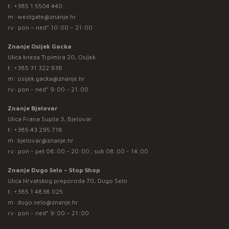
t:
+385 1 5504 440
m:
westgate@znanje.hr
rv: pon – ned* 10:00 – 21:00
Znanje Osijek Gacka
Ulica kneza Trpimira 20, Osijek
t:
+385 31 322 938
m:
osijek.gacka@znanje.hr
rv: pon - ned* 9:00 - 21:00
Znanje Bjelovar
Ulica Frana Supila 3, Bjelovar
t:
+385 43 295 718
m:
bjelovar@znanje.hr
rv: pon - pet 08:00 - 20:00 ; sub 08:00 - 14:00
Znanje Dugo Selo – Stop Shop
Ulica Hrvatskog preporoda 70, Dugo Selo
t:
+385 1 4838 025
m:
dugo.selo@znanje.hr
rv: pon - ned* 9:00 – 21:00