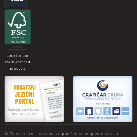
Look for our
FSC®-certified
products
© Znanje d.o.o. - društvo s ograničenom odgovornošću za