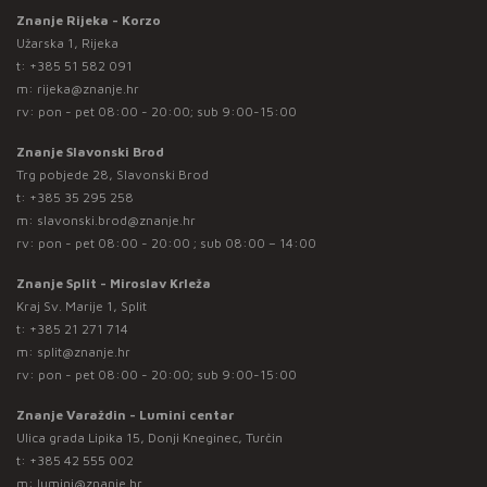
Znanje Rijeka - Korzo
Užarska 1, Rijeka
t:
+385 51 582 091
m:
rijeka@znanje.hr
rv: pon - pet 08:00 - 20:00; sub 9:00-15:00
Znanje Slavonski Brod
Trg pobjede 28, Slavonski Brod
t:
+385 35 295 258
m:
slavonski.brod@znanje.hr
rv: pon - pet 08:00 - 20:00 ; sub 08:00 – 14:00
Znanje Split - Miroslav Krleža
Kraj Sv. Marije 1, Split
t:
+385 21 271 714
m:
split@znanje.hr
rv: pon - pet 08:00 - 20:00; sub 9:00-15:00
Znanje Varaždin - Lumini centar
Ulica grada Lipika 15, Donji Kneginec, Turčin
t:
+385 42 555 002
m:
lumini@znanje.hr