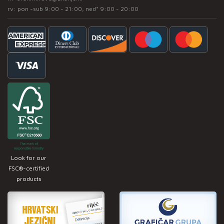
rv: pon -sub 9:00 - 21:00, ned* 9:00 - 20:00
Look for our
FSC®-certified
products