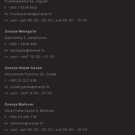
Frankopanska 5a, Zagreb
t:
+385 1 5574 883
m:
frankopanska@znanje.hr
rv: pon - pet 08:00 - 20:00 ; sub 08:00 - 15:00
Znanje Westgate
Zaprešićka 2, Jablanovec
t:
+385 1 5504 440
m:
westgate@znanje.hr
rv: pon – ned* 10:00 – 21:00
Znanje Osijek Gacka
Ulica kneza Trpimira 20, Osijek
t:
+385 31 322 938
m:
osijek.gacka@znanje.hr
rv: pon - ned* 9:00 - 21:00
Znanje Bjelovar
Ulica Frana Supila 3, Bjelovar
t:
+385 43 295 718
m:
bjelovar@znanje.hr
rv: pon - pet 08:00 - 20:00 ; sub 08:00 - 14:00