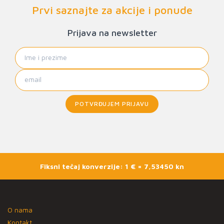
Prvi saznajte za akcije i ponude
Prijava na newsletter
POTVRĐUJEM PRIJAVU
Fiksni tečaj konverzije: 1 € = 7,53450 kn
O nama
Kontakt