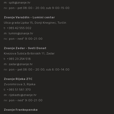
m:
split@znanje.hr
rv: pon - pet 08:00 - 20:00; sub 9:00-15:00
Znanje Varaždin - Lumini centar
Ulica grada Lipika 15, Donji Kneginec, Turčin
t:
+385 42 555 002
m:
lumini@znanje.hr
rv: pon - ned* 9:00-21:00
Znanje Zadar - Sveti Donat
Knezova Šubića Bribirskih 11, Zadar
t:
+385 23 254 518
m:
zadar@znanje.hr
rv: pon - pet 08:00 - 20:00; sub 8:00-14:00
Znanje Rijeka ZTC
Zvonimirova 3, Rijeka
t:
+385 51 581 370
m:
rijekaztc@znanje.hr
rv: pon - ned* 9:00-21:00
Znanje Frankopanska