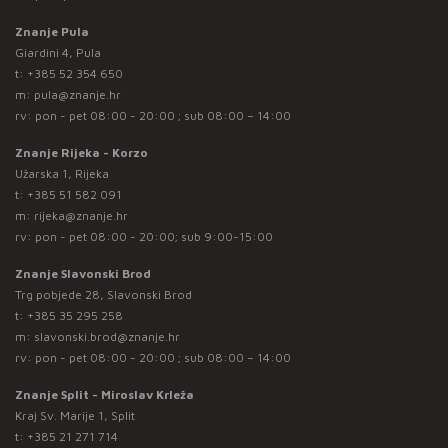
Znanje Pula
Giardini 4, Pula
t:
+385 52 354 650
m:
pula@znanje.hr
rv: pon - pet 08:00 - 20:00 ; sub 08:00 – 14:00
Znanje Rijeka - Korzo
Užarska 1, Rijeka
t:
+385 51 582 091
m:
rijeka@znanje.hr
rv: pon - pet 08:00 - 20:00; sub 9:00-15:00
Znanje Slavonski Brod
Trg pobjede 28, Slavonski Brod
t:
+385 35 295 258
m:
slavonski.brod@znanje.hr
rv: pon - pet 08:00 - 20:00 ; sub 08:00 – 14:00
Znanje Split - Miroslav Krleža
Kraj Sv. Marije 1, Split
t:
+385 21 271 714