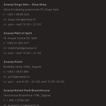
Znanje Dugo Selo – Stop Shop
Ulica Hrvatskog preporoda 70, Dugo Selo
t:
+385 1 4838 025
m:
dugo.selo@znanje.hr
rv: pon - ned* 9:00 – 21:00
Znanje Mall of Split
Ul. Josipa Jovića 93, Split
t:
+385 21 280 017
m:
mallofsplit@znanje.hr
rv: pon - ned* 9:00 – 21:00
Znanje Point
Rudeška cesta 169a, Zagreb
t:
+385 1 3831 945
m:
point@znanje.hr
rv: pon - sub 9:00 – 21:00; ned* 9:00-14:00
Znanje Retail Park Branimirova
Ulica kneza Branimira 119b, Zagreb
t:
+ 385 1 2796 541
m:
branimirova@znanje.hr