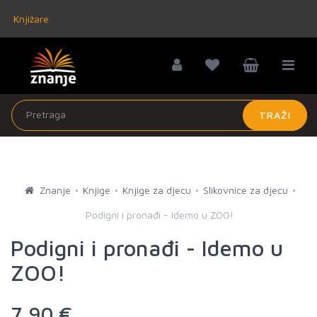
Knjižare
TRAŽI
Znanje
Knjige
Knjige za djecu
Slikovnice za djecu
Podigni i pronađi - Idemo u ZOO!
Podigni i pronađi - Idemo u
ZOO!
7,90 €