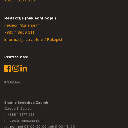
Redakcija (nakladni odjel)
nakladni@znanje.hr
+385 1 3689 511
Informacije za autore / Rukopisi
Pratite nas:
KNJIŽARE
Znanje Bookshop Zagreb
Gajeva 1, Zagreb
t:
+385 1 5577 953
m:
bookshop@znanje.hr
rv: pon-pet 08:00-20:00; sub 9:00-18:00