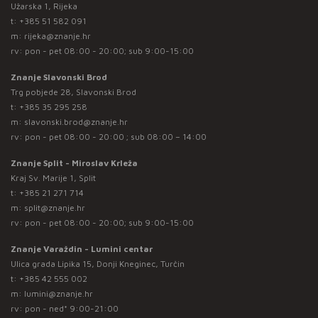
Užarska 1, Rijeka
t:
+385 51 582 091
m:
rijeka@znanje.hr
rv: pon - pet 08:00 - 20:00; sub 9:00-15:00
Znanje Slavonski Brod
Trg pobjede 28, Slavonski Brod
t:
+385 35 295 258
m:
slavonski.brod@znanje.hr
rv: pon - pet 08:00 - 20:00 ; sub 08:00 – 14:00
Znanje Split - Miroslav Krleža
Kraj Sv. Marije 1, Split
t:
+385 21 271 714
m:
split@znanje.hr
rv: pon - pet 08:00 - 20:00; sub 9:00-15:00
Znanje Varaždin - Lumini centar
Ulica grada Lipika 15, Donji Kneginec, Turčin
t:
+385 42 555 002
m:
lumini@znanje.hr
rv: pon - ned* 9:00-21:00