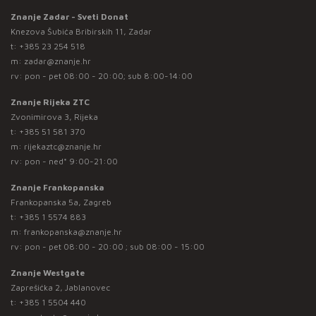
Znanje Zadar - Sveti Donat
Knezova Šubića Bribirskih 11, Zadar
t:
+385 23 254 518
m:
zadar@znanje.hr
rv: pon - pet 08:00 - 20:00; sub 8:00-14:00
Znanje Rijeka ZTC
Zvonimirova 3, Rijeka
t:
+385 51 581 370
m:
rijekaztc@znanje.hr
rv: pon - ned* 9:00-21:00
Znanje Frankopanska
Frankopanska 5a, Zagreb
t:
+385 1 5574 883
m:
frankopanska@znanje.hr
rv: pon - pet 08:00 - 20:00 ; sub 08:00 - 15:00
Znanje Westgate
Zaprešićka 2, Jablanovec
t:
+385 1 5504 440