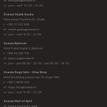
m:
westgate@znanje.hr
rv: pon – ned* 10:00 – 21:00
Znanje Osijek Gacka
Ulica kneza Trpimira 20, Osijek
t:
+385 31 322 938
m:
osijek.gacka@znanje.hr
rv: pon - ned* 9:00 - 21:00
Znanje Bjelovar
Ulica Frana Supila 3, Bjelovar
t:
+385 43 295 718
m:
bjelovar@znanje.hr
rv: pon - pet 08:00 - 20:00 ; sub 08:00 - 14:00
Znanje Dugo Selo – Stop Shop
Ulica Hrvatskog preporoda 70, Dugo Selo
t:
+385 1 4838 025
m:
dugo.selo@znanje.hr
rv: pon - ned* 9:00 – 21:00
Znanje Mall of Split
Ul. Josipa Jovića 93, Split