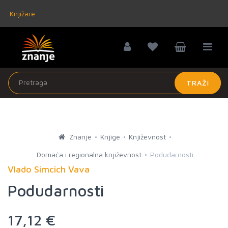
Knjižare
TRAŽI
Znanje
Knjige
Književnost
Domaća i regionalna književnost
Podudarnosti
Vlado Simcich Vava
Podudarnosti
17,12 €