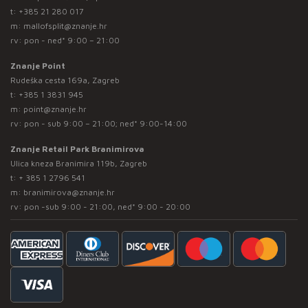
t:
+385 21 280 017
m:
mallofsplit@znanje.hr
rv: pon - ned* 9:00 – 21:00
Znanje Point
Rudeška cesta 169a, Zagreb
t:
+385 1 3831 945
m:
point@znanje.hr
rv: pon - sub 9:00 – 21:00; ned* 9:00-14:00
Znanje Retail Park Branimirova
Ulica kneza Branimira 119b, Zagreb
t:
+ 385 1 2796 541
m:
branimirova@znanje.hr
rv: pon -sub 9:00 - 21:00, ned* 9:00 - 20:00