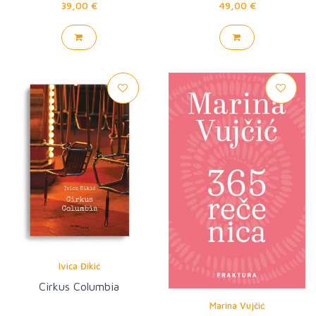
39,00 €
49,00 €
Ivica Đikić
Cirkus Columbia
Marina Vujčić