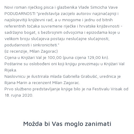
Novi roman riječkog pisca i glazbenika Vlade Simcicha Vave
PODUDARNOSTI "predstavlja zacijelo autorov najznačajniji i
najslojevitiji književni rad, a u mnogome i jednu od bitnih
referentnih točaka suvremene riječke i hrvatske književnosti -
sadržajno bogat, s bezbrojnim odvojcima i epizodama koje u
velikom broju slučajeva postaju neslučajne slučajnosti,
podudarnosti i sinkroniciteti."
(iz recenzije, Milan Zagorac)
Cijena u Knjižari Val je 100,00 (puna cijena 129,00 kn).
Poštarine su oslobođeni oni koji knjigu preuzimaju u Knjižari Val
Rijeka.
Naslovnicu je ilustrirala mlada Gabriella Grabušić, urednica je
Ilijana Marin a recenzent Milan Zagorac.
Prvo službeno predstavljanje knjige bilo je na Festivalu Vrisak od
18. rujna 2020.
Možda bi Vas moglo zanimati