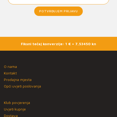
POTVRĐUJEM PRIJAVU
Fiksni tečaj konverzije: 1 € = 7,53450 kn
O nama
Kontakt
Prodajna mjesta
Opći uvjeti poslovanja
Klub povjerenja
Uvjeti kupnje
Dostava