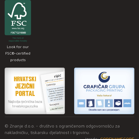
Look for our
FSC®-certified
products
© Znanje d.o.o. - društvo s ograničenom odgovornošću za
nakladničku, tiskarsku djelatnost i trgovinu.
Izrada:
CODENAMECODE