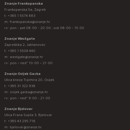
Znanje Frankopanska
Frankopanska 5a, Zagreb
t:
+385 1 5574 883
m:
frankopanska@znanje.hr
rv: pon - pet 08:00 - 20:00 ; sub 08:00 - 15:00
Znanje Westgate
Zaprešićka 2, Jablanovec
t:
+385 1 5504 440
m:
westgate@znanje.hr
rv: pon – ned* 10:00 – 21:00
Znanje Osijek Gacka
Ulica kneza Trpimira 20, Osijek
t:
+385 31 322 938
m:
osijek.gacka@znanje.hr
rv: pon - ned* 9:00 - 21:00
Znanje Bjelovar
Ulica Frana Supila 3, Bjelovar
t:
+385 43 295 718
m:
bjelovar@znanje.hr