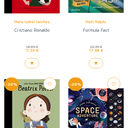
Maria Isabel Sanchez
Matt Ralphs
Cristiano Ronaldo
Formula Fast
14,49 €
22,35 €
11,59 €
17,88 €
-20%
-20%