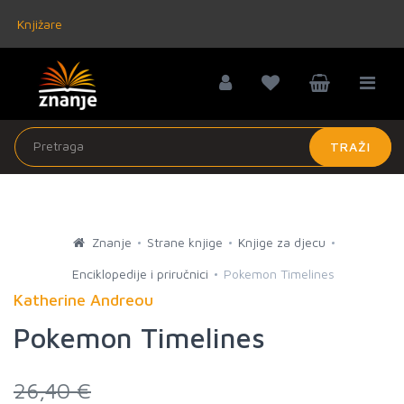
Knjižare
TRAŽI
Znanje
Strane knjige
Knjige za djecu
Enciklopedije i priručnici
Pokemon Timelines
Katherine Andreou
Pokemon Timelines
26,40 €