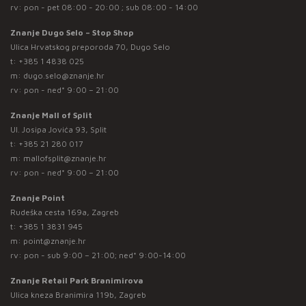
rv: pon - pet 08:00 - 20:00 ; sub 08:00 - 14:00
Znanje Dugo Selo – Stop Shop
Ulica Hrvatskog preporoda 70, Dugo Selo
t:
+385 1 4838 025
m:
dugo.selo@znanje.hr
rv: pon - ned* 9:00 – 21:00
Znanje Mall of Split
Ul. Josipa Jovića 93, Split
t:
+385 21 280 017
m:
mallofsplit@znanje.hr
rv: pon - ned* 9:00 – 21:00
Znanje Point
Rudeška cesta 169a, Zagreb
t:
+385 1 3831 945
m:
point@znanje.hr
rv: pon - sub 9:00 – 21:00; ned* 9:00-14:00
Znanje Retail Park Branimirova
Ulica kneza Branimira 119b, Zagreb