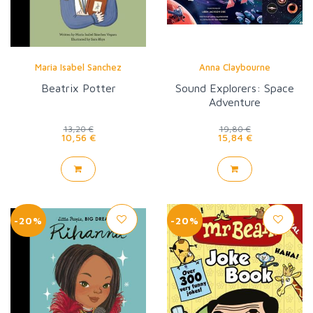
Maria Isabel Sanchez
Anna Claybourne
Beatrix Potter
Sound Explorers: Space
Adventure
13,20 €
19,80 €
10,56 €
15,84 €
-20%
-20%