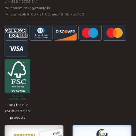
t:
+ 385 1 2796 541
m:
branimirova@znanje.hr
rv: pon -sub 9:00 - 21:00, ned* 9:00 - 20:00
Look for our
FSC®-certified
products