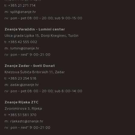
t:
+385 21 271 714
m:
split@znanje.hr
rv: pon - pet 08:00 - 20:00; sub 9:00-15:00
Znanje Varaždin - Lumini centar
Ulica grada Lipika 15, Donji Kneginec, Turčin
t:
+385 42 555 002
m:
lumini@znanje.hr
rv: pon - ned* 9:00-21:00
Znanje Zadar - Sveti Donat
Knezova Šubića Bribirskih 11, Zadar
t:
+385 23 254 518
m:
zadar@znanje.hr
rv: pon - pet 08:00 - 20:00; sub 8:00-14:00
Znanje Rijeka ZTC
Zvonimirova 3, Rijeka
t:
+385 51 581 370
m:
rijekaztc@znanje.hr
rv: pon - ned* 9:00-21:00