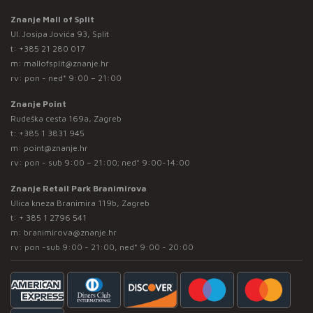
Znanje Mall of Split
Ul. Josipa Jovića 93, Split
t:
+385 21 280 017
m:
mallofsplit@znanje.hr
rv: pon - ned* 9:00 – 21:00
Znanje Point
Rudeška cesta 169a, Zagreb
t:
+385 1 3831 945
m:
point@znanje.hr
rv: pon - sub 9:00 – 21:00; ned* 9:00-14:00
Znanje Retail Park Branimirova
Ulica kneza Branimira 119b, Zagreb
t:
+ 385 1 2796 541
m:
branimirova@znanje.hr
rv: pon -sub 9:00 - 21:00, ned* 9:00 - 20:00