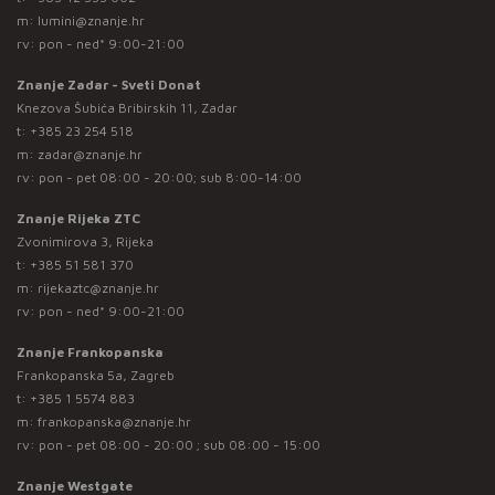
m:
lumini@znanje.hr
rv: pon - ned* 9:00-21:00
Znanje Zadar - Sveti Donat
Knezova Šubića Bribirskih 11, Zadar
t:
+385 23 254 518
m:
zadar@znanje.hr
rv: pon - pet 08:00 - 20:00; sub 8:00-14:00
Znanje Rijeka ZTC
Zvonimirova 3, Rijeka
t:
+385 51 581 370
m:
rijekaztc@znanje.hr
rv: pon - ned* 9:00-21:00
Znanje Frankopanska
Frankopanska 5a, Zagreb
t:
+385 1 5574 883
m:
frankopanska@znanje.hr
rv: pon - pet 08:00 - 20:00 ; sub 08:00 - 15:00
Znanje Westgate