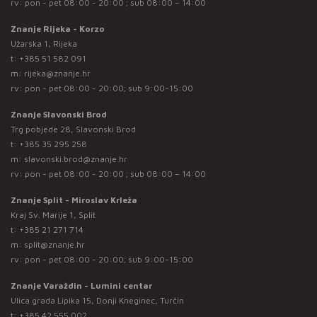
rv: pon - pet 08:00 - 20:00 ; sub 08:00 – 14:00
Znanje Rijeka - Korzo
Užarska 1, Rijeka
t:
+385 51 582 091
m:
rijeka@znanje.hr
rv: pon - pet 08:00 - 20:00; sub 9:00-15:00
Znanje Slavonski Brod
Trg pobjede 28, Slavonski Brod
t:
+385 35 295 258
m:
slavonski.brod@znanje.hr
rv: pon - pet 08:00 - 20:00 ; sub 08:00 – 14:00
Znanje Split - Miroslav Krleža
Kraj Sv. Marije 1, Split
t:
+385 21 271 714
m:
split@znanje.hr
rv: pon - pet 08:00 - 20:00; sub 9:00-15:00
Znanje Varaždin - Lumini centar
Ulica grada Lipika 15, Donji Kneginec, Turčin
t:
+385 42 555 002