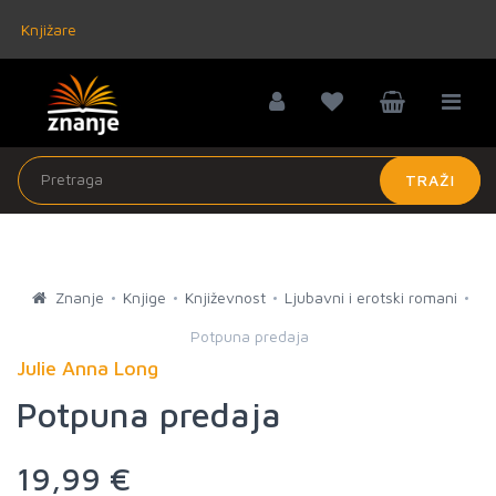
Knjižare
TRAŽI
Znanje
Knjige
Književnost
Ljubavni i erotski romani
Potpuna predaja
Julie Anna Long
Potpuna predaja
19,99 €