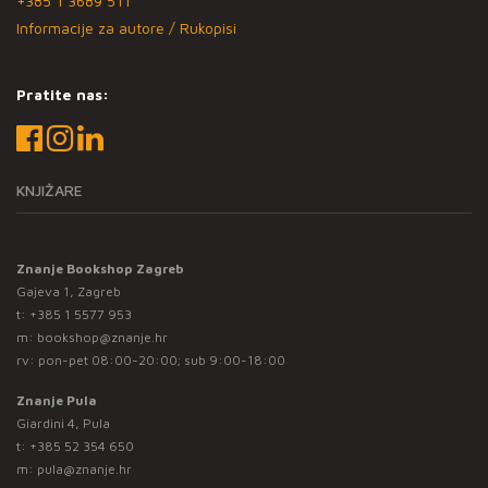
+385 1 3689 511
Informacije za autore / Rukopisi
Pratite nas:
KNJIŽARE
Znanje Bookshop Zagreb
Gajeva 1, Zagreb
t:
+385 1 5577 953
m:
bookshop@znanje.hr
rv: pon-pet 08:00-20:00; sub 9:00-18:00
Znanje Pula
Giardini 4, Pula
t:
+385 52 354 650
m:
pula@znanje.hr