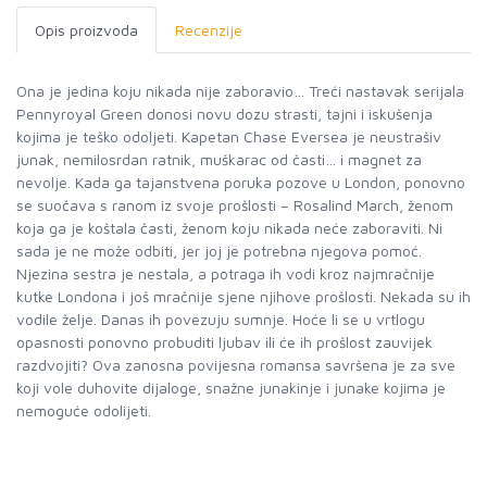
Opis proizvoda
Recenzije
Ona je jedina koju nikada nije zaboravio… Treći nastavak serijala
Pennyroyal Green donosi novu dozu strasti, tajni i iskušenja
kojima je teško odoljeti. Kapetan Chase Eversea je neustrašiv
junak, nemilosrdan ratnik, muškarac od časti… i magnet za
nevolje. Kada ga tajanstvena poruka pozove u London, ponovno
se suočava s ranom iz svoje prošlosti – Rosalind March, ženom
koja ga je koštala časti, ženom koju nikada neće zaboraviti. Ni
sada je ne može odbiti, jer joj je potrebna njegova pomoć.
Njezina sestra je nestala, a potraga ih vodi kroz najmračnije
kutke Londona i još mračnije sjene njihove prošlosti. Nekada su ih
vodile želje. Danas ih povezuju sumnje. Hoće li se u vrtlogu
opasnosti ponovno probuditi ljubav ili će ih prošlost zauvijek
razdvojiti? Ova zanosna povijesna romansa savršena je za sve
koji vole duhovite dijaloge, snažne junakinje i junake kojima je
nemoguće odolijeti.