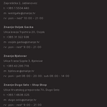
Zaprešićka 2, Jablanovec
t:
+385 1 5504 440
m:
westgate@znanje.hr
rv: pon – ned* 10:00 – 21:00
Znanje Osijek Gacka
Ulica kneza Trpimira 20, Osijek
t:
+385 31 322 938
m:
osijek.gacka@znanje.hr
rv: pon - ned* 9:00 - 21:00
Znanje Bjelovar
Ulica Frana Supila 3, Bjelovar
t:
+385 43 295 718
m:
bjelovar@znanje.hr
rv: pon - pet 08:00 - 20:00 ; sub 08:00 - 14:00
Znanje Dugo Selo – Stop Shop
Ulica Hrvatskog preporoda 70, Dugo Selo
t:
+385 1 4838 025
m:
dugo.selo@znanje.hr
rv: pon - ned* 9:00 – 21:00