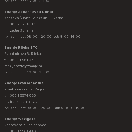
rv: pon - ned* 9:00-21:00
Znanje Zadar - Sveti Donat
Knezova Šubića Bribirskih 11, Zadar
t:
+385 23 254 518
m:
zadar@znanje.hr
rv: pon - pet 08:00 - 20:00; sub 8:00-14:00
Znanje Rijeka ZTC
Zvonimirova 3, Rijeka
t:
+385 51 581 370
m:
rijekaztc@znanje.hr
rv: pon - ned* 9:00-21:00
Znanje Frankopanska
Frankopanska 5a, Zagreb
t:
+385 1 5574 883
m:
frankopanska@znanje.hr
rv: pon - pet 08:00 - 20:00 ; sub 08:00 - 15:00
Znanje Westgate
Zaprešićka 2, Jablanovec
t:
+385 1 5504 440