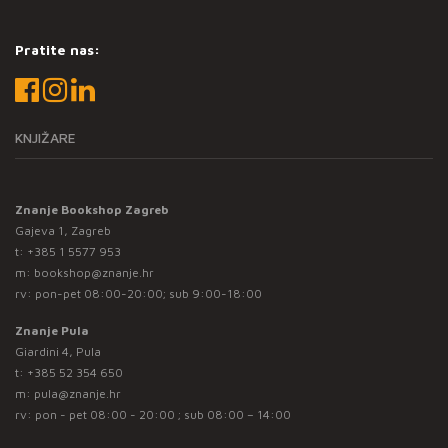
Pratite nas:
KNJIŽARE
Znanje Bookshop Zagreb
Gajeva 1, Zagreb
t:
+385 1 5577 953
m:
bookshop@znanje.hr
rv: pon-pet 08:00-20:00; sub 9:00-18:00
Znanje Pula
Giardini 4, Pula
t:
+385 52 354 650
m:
pula@znanje.hr
rv: pon - pet 08:00 - 20:00 ; sub 08:00 – 14:00