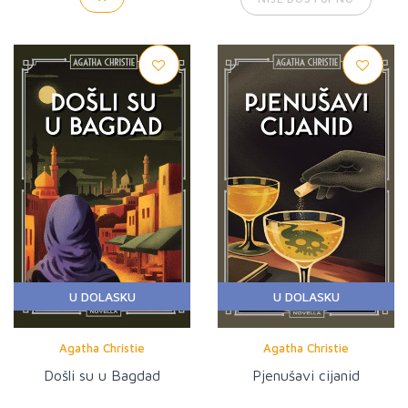
U DOLASKU
U DOLASKU
Agatha Christie
Agatha Christie
Došli su u Bagdad
Pjenušavi cijanid