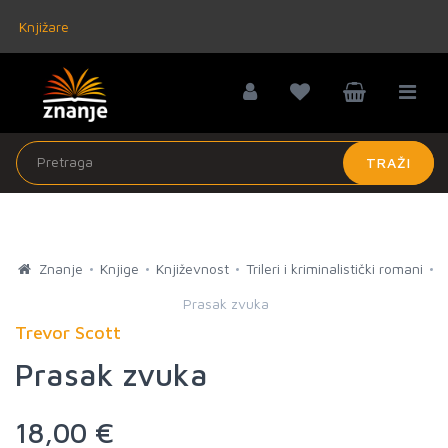
Knjižare
TRAŽI
Znanje
Knjige
Književnost
Trileri i kriminalistički romani
Prasak zvuka
Trevor Scott
Prasak zvuka
18,00 €