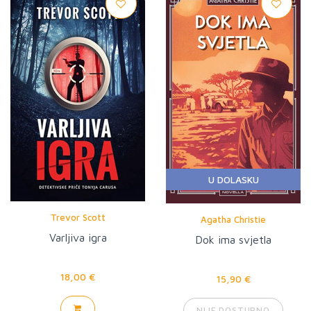
U DOLASKU
Trevor Scott
Agatha Christie
Varljiva igra
Dok ima svjetla
18,00 €
15,90 €
NIJE DOSTUPNO