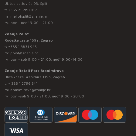
Ul. Josipa Jovića 93, Split
t:
+385 21 280 017
m:
mallofsplit@znanje.hr
rv: pon - ned* 9:00 – 21:00
Znanje Point
Rudeška cesta 169a, Zagreb
t:
+385 1 3831 945
m:
point@znanje.hr
rv: pon - sub 9:00 – 21:00; ned* 9:00-14:00
Znanje Retail Park Branimirova
Ulica kneza Branimira 119b, Zagreb
t:
+ 385 1 2796 541
m:
branimirova@znanje.hr
rv: pon -sub 9:00 - 21:00, ned* 9:00 - 20:00