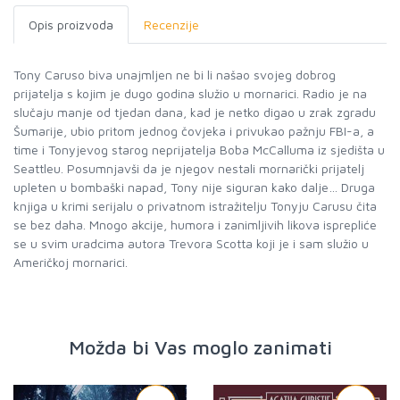
Opis proizvoda
Recenzije
Tony Caruso biva unajmljen ne bi li našao svojeg dobrog
prijatelja s kojim je dugo godina služio u mornarici. Radio je na
slučaju manje od tjedan dana, kad je netko digao u zrak zgradu
Šumarije, ubio pritom jednog čovjeka i privukao pažnju FBI-a, a
time i Tonyjevog starog neprijatelja Boba McCalluma iz sjedišta u
Seattleu. Posumnjavši da je njegov nestali mornarički prijatelj
upleten u bombaški napad, Tony nije siguran kako dalje… Druga
knjiga u krimi serijalu o privatnom istražitelju Tonyju Carusu čita
se bez daha. Mnogo akcije, humora i zanimljivih likova isprepliće
se u svim uradcima autora Trevora Scotta koji je i sam služio u
Američkoj mornarici.
Možda bi Vas moglo zanimati