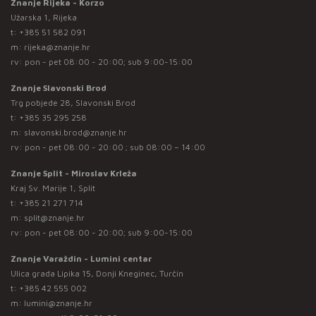
Znanje Rijeka - Korzo
Užarska 1, Rijeka
t:
+385 51 582 091
m:
rijeka@znanje.hr
rv: pon - pet 08:00 - 20:00; sub 9:00-15:00
Znanje Slavonski Brod
Trg pobjede 28, Slavonski Brod
t:
+385 35 295 258
m:
slavonski.brod@znanje.hr
rv: pon - pet 08:00 - 20:00 ; sub 08:00 – 14:00
Znanje Split - Miroslav Krleža
Kraj Sv. Marije 1, Split
t:
+385 21 271 714
m:
split@znanje.hr
rv: pon - pet 08:00 - 20:00; sub 9:00-15:00
Znanje Varaždin - Lumini centar
Ulica grada Lipika 15, Donji Kneginec, Turčin
t:
+385 42 555 002
m:
lumini@znanje.hr