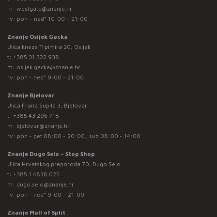
m:
westgate@znanje.hr
rv: pon – ned* 10:00 – 21:00
Znanje Osijek Gacka
Ulica kneza Trpimira 20, Osijek
t:
+385 31 322 938
m:
osijek.gacka@znanje.hr
rv: pon - ned* 9:00 - 21:00
Znanje Bjelovar
Ulica Frana Supila 3, Bjelovar
t:
+385 43 295 718
m:
bjelovar@znanje.hr
rv: pon - pet 08:00 - 20:00 ; sub 08:00 - 14:00
Znanje Dugo Selo – Stop Shop
Ulica Hrvatskog preporoda 70, Dugo Selo
t:
+385 1 4838 025
m:
dugo.selo@znanje.hr
rv: pon - ned* 9:00 – 21:00
Znanje Mall of Split