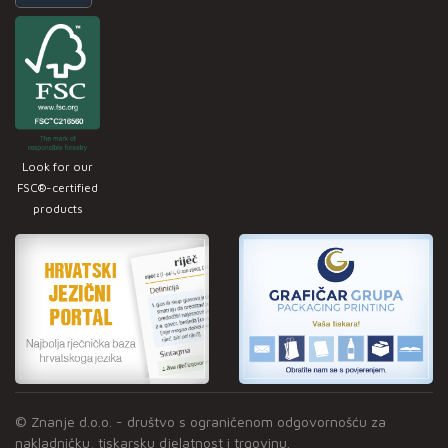
Look for our
FSC®-certified
products
© Znanje d.o.o. - društvo s ograničenom odgovornošću za
nakladničku, tiskarsku djelatnost i trgovinu.