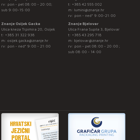
rv: pon - pet 08:00 - 20:00;
t:
+385 42 555 002
sub 9:00-15:00
m:
lumini@znanje.hr
rv: pon - ned* 9:00-21:00
Znanje Osijek Gacka
Znanje Bjelovar
Ulica kneza Trpimira 20, Osijek
Ulica Frana Supila 3, Bjelovar
t:
+385 31 322 938
t:
+385 43 295 718
m:
osijek.gacka@znanje.hr
m:
bjelovar@znanje.hr
rv: pon - ned* 9:00 - 21:00
rv: pon - pet 08:00 - 20:00 ;
sub 08:00 - 14:00