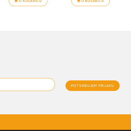
U KOŠARICU
U KOŠARICU
POTVRĐUJEM PRIJAVU