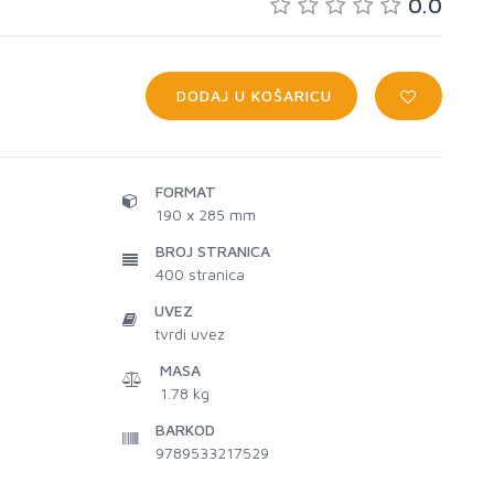
0.0
DODAJ U KOŠARICU
FORMAT
190 x 285 mm
BROJ STRANICA
400
stranica
UVEZ
tvrdi uvez
MASA
1.78 kg
BARKOD
9789533217529