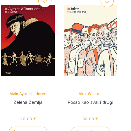
,
Alain Ayroles
Herve
Alex W. Inker
Tanquerelle
Zelena Zemlja
Posao kao svaki drugi
40,00 €
30,00 €