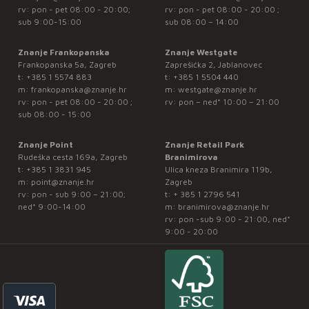
rv: pon - pet 08:00 - 20:00;
rv: pon - pet 08:00 - 20:00 ;
sub 9:00-15:00
sub 08:00 – 14:00
Znanje Frankopanska
Znanje Westgate
Frankopanska 5a, Zagreb
Zaprešićka 2, Jablanovec
t:
+385 1 5574 883
t:
+385 1 5504 440
m:
frankopanska@znanje.hr
m:
westgate@znanje.hr
rv: pon - pet 08:00 - 20:00 ;
rv: pon – ned* 10:00 – 21:00
sub 08:00 - 15:00
Znanje Point
Znanje Retail Park
Rudeška cesta 169a, Zagreb
Branimirova
t:
+385 1 3831 945
Ulica kneza Branimira 119b,
m:
point@znanje.hr
Zagreb
rv: pon - sub 9:00 – 21:00;
t:
+ 385 1 2796 541
ned* 9:00-14:00
m:
branimirova@znanje.hr
rv: pon -sub 9:00 - 21:00, ned*
9:00 - 20:00