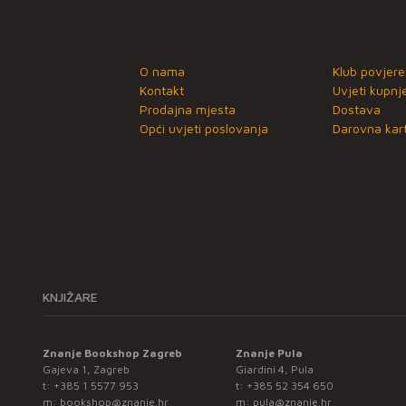
O nama
Klub povjere
Kontakt
Uvjeti kupnj
Prodajna mjesta
Dostava
Opći uvjeti poslovanja
Darovna kart
KNJIŽARE
Znanje Bookshop Zagreb
Znanje Pula
Gajeva 1, Zagreb
Giardini 4, Pula
t:
+385 1 5577 953
t:
+385 52 354 650
m:
bookshop@znanje.hr
m:
pula@znanje.hr