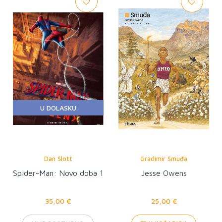
U DOLASKU
Dan Slott
Gradimir Smuđa
Spider-Man: Novo doba 1
Jesse Owens
35,00 €
25,00 €