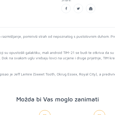
na razmišljanje, pomirivši strah od nepoznatog s pustolovnim duhom. P
oji su opustošili galaktiku, mali android TIM-21 se budi te otkriva da s
u. Dok na svakom uglu vrebaju lovci na ucjene i druge prijetnje, TIM 
pisao je Jeff Lemire (Sweet Tooth, Okrug Essex, Royal City), a predivno
Možda bi Vas moglo zanimati