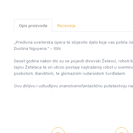
Opis proizvoda
Recenzije
„Predivna svemirska opera te slojevito djelo koje vas potiče 
Dustina Nguyena.“ – IGN
Deset godina nakon što su se pojavili divovski Žeteoci, roboti k
tajnu Žetelaca te on ubrzo postaje najtraženiji robot u svemir
psobotom, Banditom, te glomaznim rudaroidom Svrdlašem.
Ovu dirljivu i uzbudljivu znanstvenofantastičnu putešestviju na