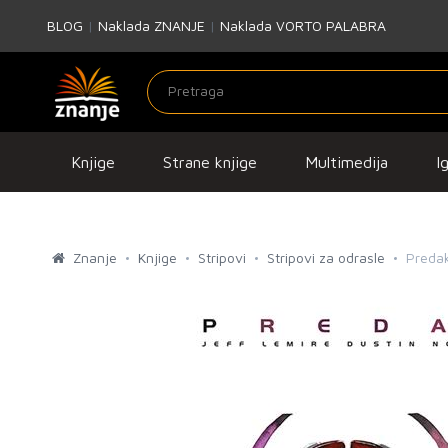
BLOG
|
Naklada ZNANJE
|
Naklada VORTO PALABRA
Knjige
Strane knjige
Multimedija
I
Znanje
Knjige
Stripovi
Stripovi za odrasle
Predak