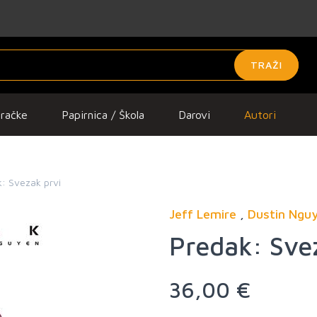
TRAŽI
gračke
Papirnica / Škola
Darovi
Autori
: Svezak prvi
Jeff Lemire
,
Dustin Ngu
Predak: Sve
36,00 €