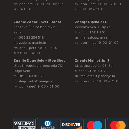
rv: pon-pet 08:00-20:00; sub
rv: pon - pet 08:00 - 20:00 ;
9:00-18:00
sub 08:00 – 14:00
Znanje Zadar - Sveti Donat
Znanje Rijeka ZTC
Knezova Šubića Bribirskih 11,
Zvonimirova 3, Rijeka
Zadar
t:
+385 51 581 370
t:
+385 23 254 518
m:
rijekaztc@znanje.hr
m:
zadar@znanje.hr
rv: pon - ned* 9:00-21:00
rv: pon - pet 08:00 - 20:00;
sub 8:00-14:00
Znanje Dugo Selo – Stop Shop
Znanje Mall of Split
Ulica Hrvatskog preporoda 70,
Ul. Josipa Jovića 93, Split
Dugo Selo
t:
+385 21 280 017
t:
+385 1 4838 025
m:
mallofsplit@znanje.hr
m:
dugo.selo@znanje.hr
rv: pon - ned* 9:00 – 21:00
rv: pon - ned* 9:00 – 21:00