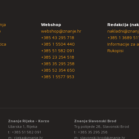
nja
Webshop
Redakcija (nak
e
webshop@znanje.hr
nakladni@znanj
+385 43 295 718
+385 1 3689 51
ica
+385 1 5504 440
Informacije za a
+385 51 582 091
Rukopisi
+385 23 254 518
+385 35 295 258
+385 52 354 650
+385 1 5577 953
Znanje Rijeka - Korzo
Znanje Slavonski Brod
Užarska 1, Rijeka
Trg pobjede 28, Slavonski Brod
t:
+385 51 582 091
t:
+385 35 295 258
m:
rijeka@znanje.hr
m:
slavonski.brod@znanje.hr