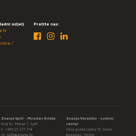
ladni odjel)
Pratite nas:
e.hr
1
utore /
Znanje Split - Miroslav Krleža
Znanje Varaždin - Lumini
Kraj Sv. Marije 1, Split
centar
t:
+385 21 271 714
Ulica grada Lipika 15, Donji
m:
split@znanje.hr
Kneginec, Turčin