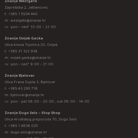
Znanje Westgate
Zaprešićka 2, Jablanovec
t:
+385 1 5504 440
m:
westgate@znanje.hr
rv: pon – ned* 10:00 – 21:00
Znanje Osijek Gacka
Ulica kneza Trpimira 20, Osijek
t:
+385 31 322 938
m:
osijek.gacka@znanje.hr
rv: pon - ned* 9:00 - 21:00
Znanje Bjelovar
Ulica Frana Supila 3, Bjelovar
t:
+385 43 295 718
m:
bjelovar@znanje.hr
rv: pon - pet 08:00 - 20:00 ; sub 08:00 - 14:00
Znanje Dugo Selo – Stop Shop
Ulica Hrvatskog preporoda 70, Dugo Selo
t:
+385 1 4838 025
m:
dugo.selo@znanje.hr