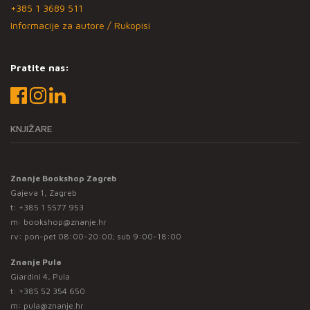
+385 1 3689 511
Informacije za autore / Rukopisi
Pratite nas:
KNJIŽARE
Znanje Bookshop Zagreb
Gajeva 1, Zagreb
t:
+385 1 5577 953
m:
bookshop@znanje.hr
rv: pon-pet 08:00-20:00; sub 9:00-18:00
Znanje Pula
Giardini 4, Pula
t:
+385 52 354 650
m:
pula@znanje.hr