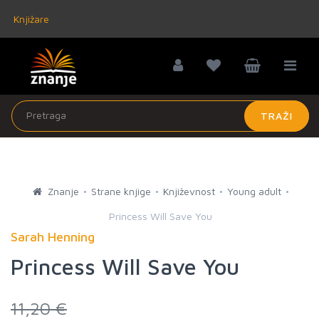
Knjižare
TRAŽI
Znanje
Strane knjige
Književnost
Young adult
Princess Will Save You
Sarah Henning
Princess Will Save You
11,20 €