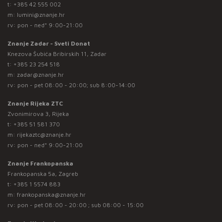
t:
+385 42 555 002
m:
lumini@znanje.hr
rv: pon - ned* 9:00-21:00
Znanje Zadar - Sveti Donat
Knezova Šubića Bribirskih 11, Zadar
t:
+385 23 254 518
m:
zadar@znanje.hr
rv: pon - pet 08:00 - 20:00; sub 8:00-14:00
Znanje Rijeka ZTC
Zvonimirova 3, Rijeka
t:
+385 51 581 370
m:
rijekaztc@znanje.hr
rv: pon - ned* 9:00-21:00
Znanje Frankopanska
Frankopanska 5a, Zagreb
t:
+385 1 5574 883
m:
frankopanska@znanje.hr
rv: pon - pet 08:00 - 20:00 ; sub 08:00 - 15:00