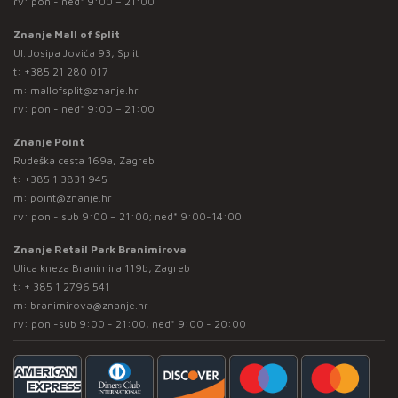
rv: pon - ned* 9:00 – 21:00
Znanje Mall of Split
Ul. Josipa Jovića 93, Split
t:
+385 21 280 017
m:
mallofsplit@znanje.hr
rv: pon - ned* 9:00 – 21:00
Znanje Point
Rudeška cesta 169a, Zagreb
t:
+385 1 3831 945
m:
point@znanje.hr
rv: pon - sub 9:00 – 21:00; ned* 9:00-14:00
Znanje Retail Park Branimirova
Ulica kneza Branimira 119b, Zagreb
t:
+ 385 1 2796 541
m:
branimirova@znanje.hr
rv: pon -sub 9:00 - 21:00, ned* 9:00 - 20:00