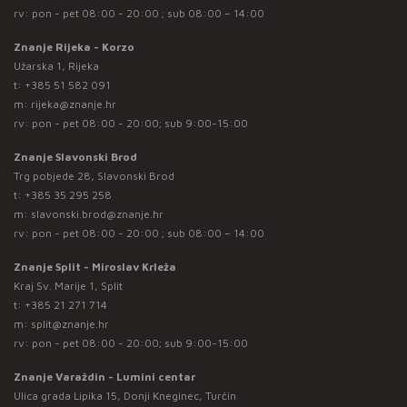
rv: pon - pet 08:00 - 20:00 ; sub 08:00 – 14:00
Znanje Rijeka - Korzo
Užarska 1, Rijeka
t:
+385 51 582 091
m:
rijeka@znanje.hr
rv: pon - pet 08:00 - 20:00; sub 9:00-15:00
Znanje Slavonski Brod
Trg pobjede 28, Slavonski Brod
t:
+385 35 295 258
m:
slavonski.brod@znanje.hr
rv: pon - pet 08:00 - 20:00 ; sub 08:00 – 14:00
Znanje Split - Miroslav Krleža
Kraj Sv. Marije 1, Split
t:
+385 21 271 714
m:
split@znanje.hr
rv: pon - pet 08:00 - 20:00; sub 9:00-15:00
Znanje Varaždin - Lumini centar
Ulica grada Lipika 15, Donji Kneginec, Turčin