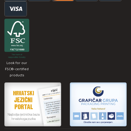
Look for our
FSC®-certified
products