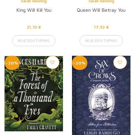
Sarah Henning
Sarah Henning
King Will Kill You
Queen Will Betray You
21,10 €
17,92 €
NIJE DOSTUPNO
NIJE DOSTUPNO
-20%
-20%