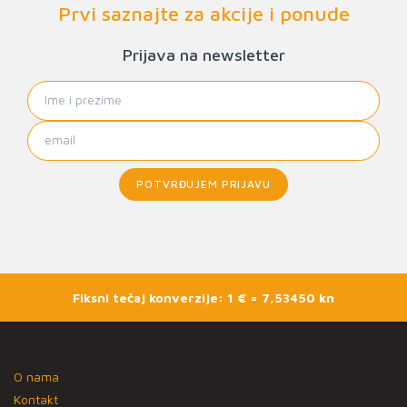
Prvi saznajte za akcije i ponude
Prijava na newsletter
POTVRĐUJEM PRIJAVU
Fiksni tečaj konverzije: 1 € = 7,53450 kn
O nama
Kontakt