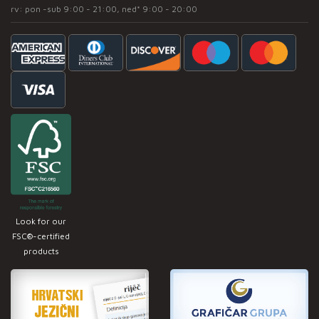
rv: pon -sub 9:00 - 21:00, ned* 9:00 - 20:00
Look for our
FSC®-certified
products