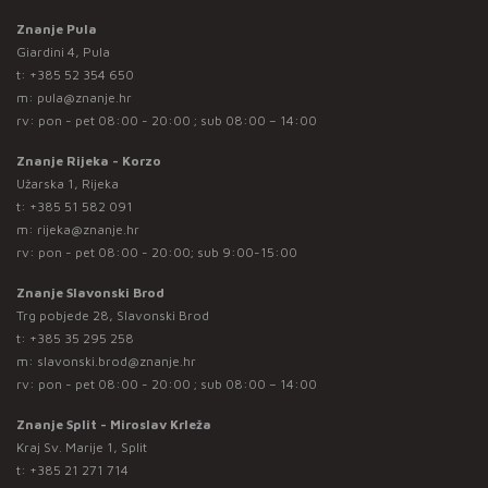
Znanje Pula
Giardini 4, Pula
t:
+385 52 354 650
m:
pula@znanje.hr
rv: pon - pet 08:00 - 20:00 ; sub 08:00 – 14:00
Znanje Rijeka - Korzo
Užarska 1, Rijeka
t:
+385 51 582 091
m:
rijeka@znanje.hr
rv: pon - pet 08:00 - 20:00; sub 9:00-15:00
Znanje Slavonski Brod
Trg pobjede 28, Slavonski Brod
t:
+385 35 295 258
m:
slavonski.brod@znanje.hr
rv: pon - pet 08:00 - 20:00 ; sub 08:00 – 14:00
Znanje Split - Miroslav Krleža
Kraj Sv. Marije 1, Split
t:
+385 21 271 714