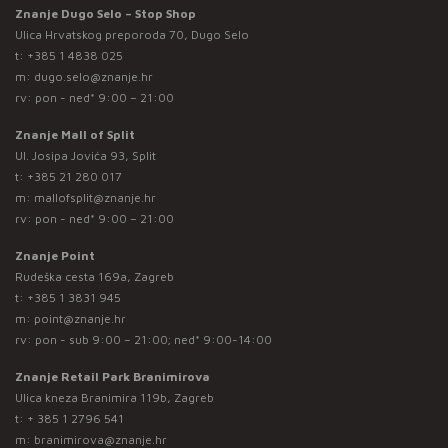
Znanje Dugo Selo – Stop Shop
Ulica Hrvatskog preporoda 70, Dugo Selo
t:
+385 1 4838 025
m:
dugo.selo@znanje.hr
rv: pon - ned* 9:00 – 21:00
Znanje Mall of Split
Ul. Josipa Jovića 93, Split
t:
+385 21 280 017
m:
mallofsplit@znanje.hr
rv: pon - ned* 9:00 – 21:00
Znanje Point
Rudeška cesta 169a, Zagreb
t:
+385 1 3831 945
m:
point@znanje.hr
rv: pon - sub 9:00 – 21:00; ned* 9:00-14:00
Znanje Retail Park Branimirova
Ulica kneza Branimira 119b, Zagreb
t:
+ 385 1 2796 541
m:
branimirova@znanje.hr