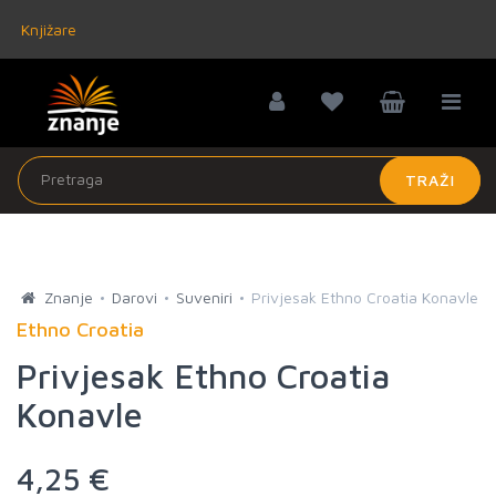
Knjižare
TRAŽI
Znanje
Darovi
Suveniri
Privjesak Ethno Croatia Konavle
Ethno Croatia
Privjesak Ethno Croatia
Konavle
4,25 €