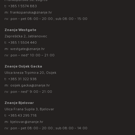
t:
+385 1 5574 883
m:
frankopanska@znanje.hr
rv: pon - pet 08:00 - 20:00 ; sub 08:00 - 15:00
Znanje Westgate
Zaprešićka 2, Jablanovec
t:
+385 1 5504 440
m:
westgate@znanje.hr
rv: pon – ned* 10:00 – 21:00
Znanje Osijek Gacka
Ulica kneza Trpimira 20, Osijek
t:
+385 31 322 938
m:
osijek.gacka@znanje.hr
rv: pon - ned* 9:00 - 21:00
Znanje Bjelovar
Ulica Frana Supila 3, Bjelovar
t:
+385 43 295 718
m:
bjelovar@znanje.hr
rv: pon - pet 08:00 - 20:00 ; sub 08:00 - 14:00