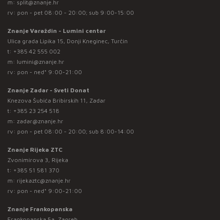
m:
split@znanje.hr
rv: pon - pet 08:00 - 20:00; sub 9:00-15:00
Znanje Varaždin - Lumini centar
Ulica grada Lipika 15, Donji Kneginec, Turčin
t:
+385 42 555 002
m:
lumini@znanje.hr
rv: pon - ned* 9:00-21:00
Znanje Zadar - Sveti Donat
Knezova Šubića Bribirskih 11, Zadar
t:
+385 23 254 518
m:
zadar@znanje.hr
rv: pon - pet 08:00 - 20:00; sub 8:00-14:00
Znanje Rijeka ZTC
Zvonimirova 3, Rijeka
t:
+385 51 581 370
m:
rijekaztc@znanje.hr
rv: pon - ned* 9:00-21:00
Znanje Frankopanska
Frankopanska 5a, Zagreb