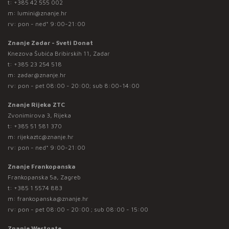
t:
+385 42 555 002
m:
lumini@znanje.hr
rv: pon - ned* 9:00-21:00
Znanje Zadar - Sveti Donat
Knezova Šubića Bribirskih 11, Zadar
t:
+385 23 254 518
m:
zadar@znanje.hr
rv: pon - pet 08:00 - 20:00; sub 8:00-14:00
Znanje Rijeka ZTC
Zvonimirova 3, Rijeka
t:
+385 51 581 370
m:
rijekaztc@znanje.hr
rv: pon - ned* 9:00-21:00
Znanje Frankopanska
Frankopanska 5a, Zagreb
t:
+385 1 5574 883
m:
frankopanska@znanje.hr
rv: pon - pet 08:00 - 20:00 ; sub 08:00 - 15:00
Znanje Westgate