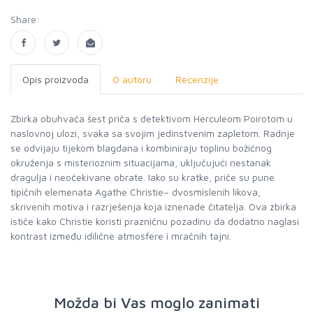
Share:
Opis proizvoda
O autoru
Recenzije
Zbirka obuhvaća šest priča s detektivom Herculeom Poirotom u
naslovnoj ulozi, svaka sa svojim jedinstvenim zapletom. Radnje
se odvijaju tijekom blagdana i kombiniraju toplinu božićnog
okruženja s misterioznim situacijama, uključujući nestanak
dragulja i neočekivane obrate. Iako su kratke, priče su pune
tipičnih elemenata Agathe Christie– dvosmislenih likova,
skrivenih motiva i razrješenja koja iznenade čitatelja. Ova zbirka
ističe kako Christie koristi prazničnu pozadinu da dodatno naglasi
kontrast između idilične atmosfere i mračnih tajni.
Možda bi Vas moglo zanimati