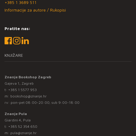
+385 1 3689 511
Informacije za autore / Rukopisi
Pratite nas:
KNJIŽARE
Znanje Bookshop Zagreb
Gajeva 1, Zagreb
t:
+385 1 5577 953
m:
bookshop@znanje.hr
rv: pon-pet 08:00-20:00; sub 9:00-18:00
Znanje Pula
Giardini 4, Pula
t:
+385 52 354 650
m:
pula@znanje.hr