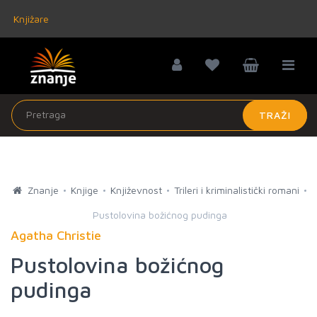
Knjižare
TRAŽI
Znanje
Knjige
Književnost
Trileri i kriminalistički romani
Pustolovina božićnog pudinga
Agatha Christie
Pustolovina božićnog
pudinga