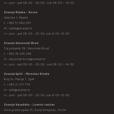
rv: pon - pet 08:00 - 20:00 ; sub 08:00 – 14:00
Znanje Rijeka - Korzo
Užarska 1, Rijeka
t:
+385 51 582 091
m:
rijeka@znanje.hr
rv: pon - pet 08:00 - 20:00; sub 9:00-15:00
Znanje Slavonski Brod
Trg pobjede 28, Slavonski Brod
t:
+385 35 295 258
m:
slavonski.brod@znanje.hr
rv: pon - pet 08:00 - 20:00 ; sub 08:00 – 14:00
Znanje Split - Miroslav Krleža
Kraj Sv. Marije 1, Split
t:
+385 21 271 714
m:
split@znanje.hr
rv: pon - pet 08:00 - 20:00; sub 9:00-15:00
Znanje Varaždin - Lumini centar
Ulica grada Lipika 15, Donji Kneginec, Turčin