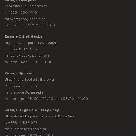
Zaprešićka 2, Jablanovec
t:
+385 1 5504 440
m:
westgate@znanje.hr
rv: pon – ned* 10:00 – 21:00
Znanje Osijek Gacka
Ulica kneza Trpimira 20, Osijek
t:
+385 31 322 938
m:
osijek.gacka@znanje.hr
rv: pon - ned* 9:00 - 21:00
Znanje Bjelovar
Ulica Frana Supila 3, Bjelovar
t:
+385 43 295 718
m:
bjelovar@znanje.hr
rv: pon - pet 08:00 - 20:00 ; sub 08:00 - 14:00
Znanje Dugo Selo – Stop Shop
Ulica Hrvatskog preporoda 70, Dugo Selo
t:
+385 1 4838 025
m:
dugo.selo@znanje.hr
rv: pon - ned* 9:00 – 21:00