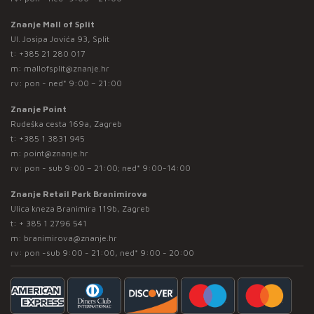
Znanje Mall of Split
Ul. Josipa Jovića 93, Split
t:
+385 21 280 017
m:
mallofsplit@znanje.hr
rv: pon - ned* 9:00 – 21:00
Znanje Point
Rudeška cesta 169a, Zagreb
t:
+385 1 3831 945
m:
point@znanje.hr
rv: pon - sub 9:00 – 21:00; ned* 9:00-14:00
Znanje Retail Park Branimirova
Ulica kneza Branimira 119b, Zagreb
t:
+ 385 1 2796 541
m:
branimirova@znanje.hr
rv: pon -sub 9:00 - 21:00, ned* 9:00 - 20:00