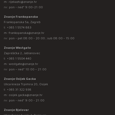
m:
rijekaztc@znanje.hr
rv: pon - ned* 9:00-21:00
Znanje Frankopanska
Frankopanska 5a, Zagreb
t:
+385 1 5574 883
m:
frankopanska@znanje.hr
rv: pon - pet 08:00 - 20:00 ; sub 08:00 - 15:00
Znanje Westgate
Zaprešićka 2, Jablanovec
t:
+385 1 5504 440
m:
westgate@znanje.hr
rv: pon – ned* 10:00 – 21:00
Znanje Osijek Gacka
Ulica kneza Trpimira 20, Osijek
t:
+385 31 322 938
m:
osijek.gacka@znanje.hr
rv: pon - ned* 9:00 - 21:00
Znanje Bjelovar