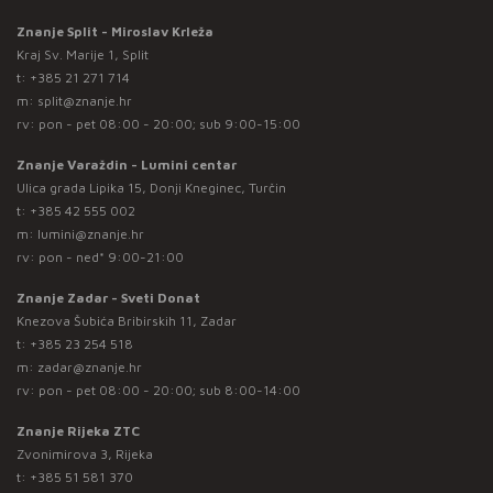
Znanje Split - Miroslav Krleža
Kraj Sv. Marije 1, Split
t:
+385 21 271 714
m:
split@znanje.hr
rv: pon - pet 08:00 - 20:00; sub 9:00-15:00
Znanje Varaždin - Lumini centar
Ulica grada Lipika 15, Donji Kneginec, Turčin
t:
+385 42 555 002
m:
lumini@znanje.hr
rv: pon - ned* 9:00-21:00
Znanje Zadar - Sveti Donat
Knezova Šubića Bribirskih 11, Zadar
t:
+385 23 254 518
m:
zadar@znanje.hr
rv: pon - pet 08:00 - 20:00; sub 8:00-14:00
Znanje Rijeka ZTC
Zvonimirova 3, Rijeka
t:
+385 51 581 370