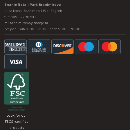
Znanje Retail Park Branimirova
Ulica kneza Branimira 119b, Zagreb
t:
+ 385 1 2796 541
m:
branimirova@znanje.hr
rv: pon -sub 9:00 - 21:00, ned* 9:00 - 20:00
Look for our
FSC®-certified
products