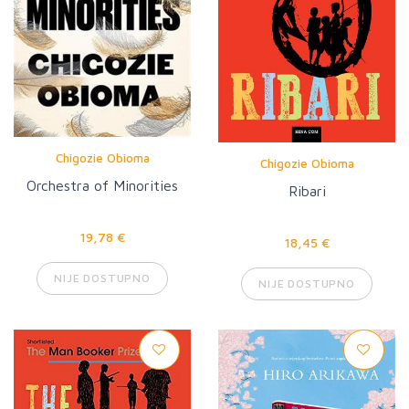
Chigozie Obioma
Chigozie Obioma
Orchestra of Minorities
Ribari
19,78 €
18,45 €
NIJE DOSTUPNO
NIJE DOSTUPNO