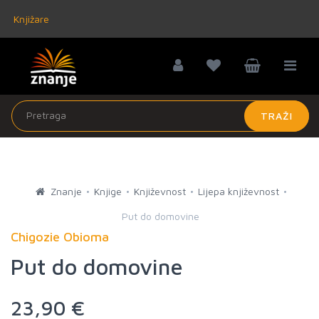
Knjižare
TRAŽI
Znanje
Knjige
Književnost
Lijepa književnost
Put do domovine
Chigozie Obioma
Put do domovine
23,90 €