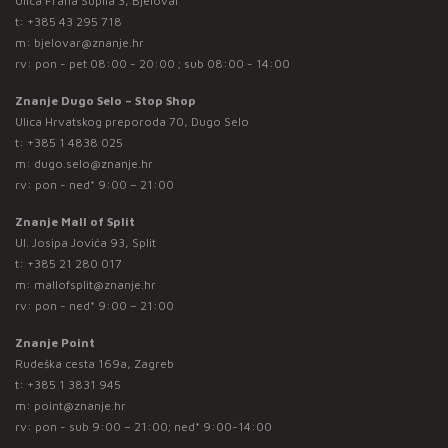
Ulica Frana Supila 3, Bjelovar
t:
+385 43 295 718
m:
bjelovar@znanje.hr
rv: pon - pet 08:00 - 20:00 ; sub 08:00 - 14:00
Znanje Dugo Selo – Stop Shop
Ulica Hrvatskog preporoda 70, Dugo Selo
t:
+385 1 4838 025
m:
dugo.selo@znanje.hr
rv: pon - ned* 9:00 – 21:00
Znanje Mall of Split
Ul. Josipa Jovića 93, Split
t:
+385 21 280 017
m:
mallofsplit@znanje.hr
rv: pon - ned* 9:00 – 21:00
Znanje Point
Rudeška cesta 169a, Zagreb
t:
+385 1 3831 945
m:
point@znanje.hr
rv: pon - sub 9:00 – 21:00; ned* 9:00-14:00