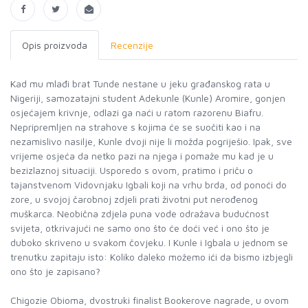
Opis proizvoda
Recenzije
Kad mu mlađi brat Tunde nestane u jeku građanskog rata u
Nigeriji, samozatajni student Adekunle (Kunle) Aromire, gonjen
osjećajem krivnje, odlazi ga naći u ratom razorenu Biafru.
Nepripremljen na strahove s kojima će se suočiti kao i na
nezamislivo nasilje, Kunle dvoji nije li možda pogriješio. Ipak, sve
vrijeme osjeća da netko pazi na njega i pomaže mu kad je u
bezizlaznoj situaciji. Usporedo s ovom, pratimo i priču o
tajanstvenom Vidovnjaku Igbali koji na vrhu brda, od ponoći do
zore, u svojoj čarobnoj zdjeli prati životni put nerođenog
muškarca. Neobična zdjela puna vode odražava budućnost
svijeta, otkrivajući ne samo ono što će doći već i ono što je
duboko skriveno u svakom čovjeku. I Kunle i Igbala u jednom se
trenutku zapitaju isto: Koliko daleko možemo ići da bismo izbjegli
ono što je zapisano?
Chigozie Obioma, dvostruki finalist Bookerove nagrade, u ovom