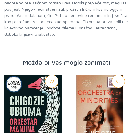
nadrealno realističnom romanu majstorski prepleće mit, magiju i
povijest. Njegov jedinstveni stil, prožet afričkom kozmologijom i
psihološkom dubinom, čini Put do domovine romanom koji se čita
kao proročanstvo i osjeća kao opomena. Obiomina proza oblikuje
kolektivno pamćenje i osobne dileme u snažno i autentično,
duboko književno iskustvo.
Možda bi Vas moglo zanimati