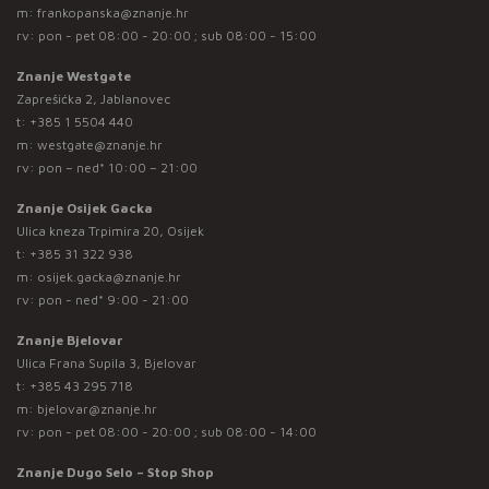
m:
frankopanska@znanje.hr
rv: pon - pet 08:00 - 20:00 ; sub 08:00 - 15:00
Znanje Westgate
Zaprešićka 2, Jablanovec
t:
+385 1 5504 440
m:
westgate@znanje.hr
rv: pon – ned* 10:00 – 21:00
Znanje Osijek Gacka
Ulica kneza Trpimira 20, Osijek
t:
+385 31 322 938
m:
osijek.gacka@znanje.hr
rv: pon - ned* 9:00 - 21:00
Znanje Bjelovar
Ulica Frana Supila 3, Bjelovar
t:
+385 43 295 718
m:
bjelovar@znanje.hr
rv: pon - pet 08:00 - 20:00 ; sub 08:00 - 14:00
Znanje Dugo Selo – Stop Shop