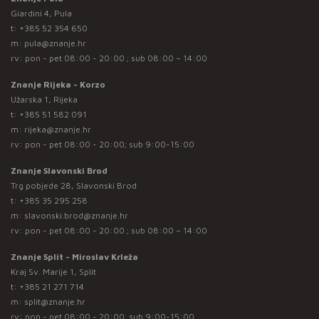
Giardini 4, Pula
t:
+385 52 354 650
m:
pula@znanje.hr
rv: pon - pet 08:00 - 20:00 ; sub 08:00 – 14:00
Znanje Rijeka - Korzo
Užarska 1, Rijeka
t:
+385 51 582 091
m:
rijeka@znanje.hr
rv: pon - pet 08:00 - 20:00; sub 9:00-15:00
Znanje Slavonski Brod
Trg pobjede 28, Slavonski Brod
t:
+385 35 295 258
m:
slavonski.brod@znanje.hr
rv: pon - pet 08:00 - 20:00 ; sub 08:00 – 14:00
Znanje Split - Miroslav Krleža
Kraj Sv. Marije 1, Split
t:
+385 21 271 714
m:
split@znanje.hr
rv: pon - pet 08:00 - 20:00; sub 9:00-15:00