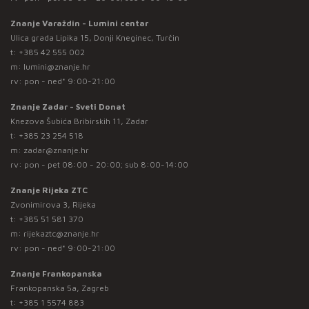
Znanje Varaždin - Lumini centar
Ulica grada Lipika 15, Donji Kneginec, Turčin
t:
+385 42 555 002
m:
lumini@znanje.hr
rv: pon - ned* 9:00-21:00
Znanje Zadar - Sveti Donat
Knezova Šubića Bribirskih 11, Zadar
t:
+385 23 254 518
m:
zadar@znanje.hr
rv: pon - pet 08:00 - 20:00; sub 8:00-14:00
Znanje Rijeka ZTC
Zvonimirova 3, Rijeka
t:
+385 51 581 370
m:
rijekaztc@znanje.hr
rv: pon - ned* 9:00-21:00
Znanje Frankopanska
Frankopanska 5a, Zagreb
t:
+385 1 5574 883