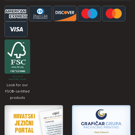
Look for our
FSC®-certified
products