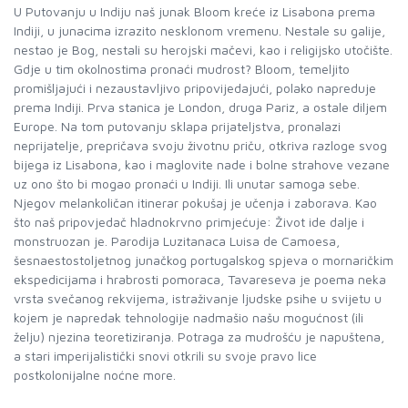
U Putovanju u Indiju naš junak Bloom kreće iz Lisabona prema
Indiji, u junacima izrazito nesklonom vremenu. Nestale su galije,
nestao je Bog, nestali su herojski mačevi, kao i religijsko utočište.
Gdje u tim okolnostima pronaći mudrost? Bloom, temeljito
promišljajući i nezaustavljivo pripovijedajući, polako napreduje
prema Indiji. Prva stanica je London, druga Pariz, a ostale diljem
Europe. Na tom putovanju sklapa prijateljstva, pronalazi
neprijatelje, prepričava svoju životnu priču, otkriva razloge svog
bijega iz Lisabona, kao i maglovite nade i bolne strahove vezane
uz ono što bi mogao pronaći u Indiji. Ili unutar samoga sebe.
Njegov melankoličan itinerar pokušaj je učenja i zaborava. Kao
što naš pripovjedač hladnokrvno primjećuje: Život ide dalje i
monstruozan je. Parodija Luzitanaca Luisa de Camoesa,
šesnaestostoljetnog junačkog portugalskog spjeva o mornaričkim
ekspedicijama i hrabrosti pomoraca, Tavareseva je poema neka
vrsta svečanog rekvijema, istraživanje ljudske psihe u svijetu u
kojem je napredak tehnologije nadmašio našu mogućnost (ili
želju) njezina teoretiziranja. Potraga za mudrošću je napuštena,
a stari imperijalistički snovi otkrili su svoje pravo lice
postkolonijalne noćne more.