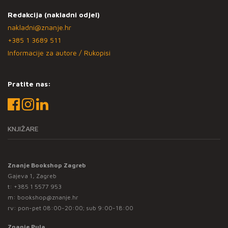
Redakcija (nakladni odjel)
nakladni@znanje.hr
+385 1 3689 511
Informacije za autore / Rukopisi
Pratite nas:
KNJIŽARE
Znanje Bookshop Zagreb
Gajeva 1, Zagreb
t:
+385 1 5577 953
m:
bookshop@znanje.hr
rv: pon-pet 08:00-20:00; sub 9:00-18:00
Znanje Pula