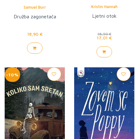
Kristin Hannah
Samuel Burr
Ljetni otok
Družba zagonetača
18,90 €
18,90 €
17,01 €
-10%