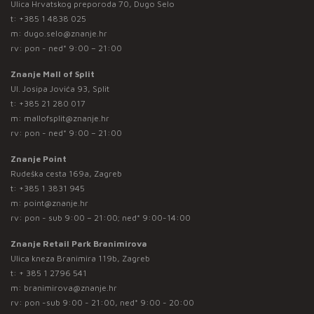
Ulica Hrvatskog preporoda 70, Dugo Selo
t:
+385 1 4838 025
m:
dugo.selo@znanje.hr
rv: pon - ned* 9:00 – 21:00
Znanje Mall of Split
Ul. Josipa Jovića 93, Split
t:
+385 21 280 017
m:
mallofsplit@znanje.hr
rv: pon - ned* 9:00 – 21:00
Znanje Point
Rudeška cesta 169a, Zagreb
t:
+385 1 3831 945
m:
point@znanje.hr
rv: pon - sub 9:00 – 21:00; ned* 9:00-14:00
Znanje Retail Park Branimirova
Ulica kneza Branimira 119b, Zagreb
t:
+ 385 1 2796 541
m:
branimirova@znanje.hr
rv: pon -sub 9:00 - 21:00, ned* 9:00 - 20:00