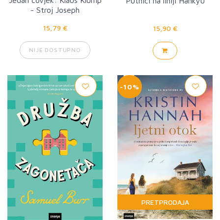
Jedan čovjek: Klaus Klump
Putnici na liniji Hankyu
- Stroj Joseph
15,79 €
15,90 €
NIJE DOSTUPNO
-10%
PRETPRODAJA