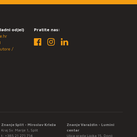
ladni odjel)
Pratite nas:
e.hr
1
utore /
Znanje Split - Miroslav Krleža
Znanje Varaždin - Lumini
Kraj Sv. Marije 1, Split
centar
t:
+385 21 271 714
Ulica grada Lipika 15, Donji