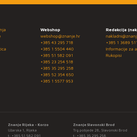
nja
Webshop
Redakcija (nak
e
webshop@znanje.hr
nakladni@znanj
+385 43 295 718
+385 1 3689 51
ica
+385 1 5504 440
Informacije za a
+385 51 582 091
Rukopisi
+385 23 254 518
+385 35 295 258
+385 52 354 650
+385 1 5577 953
Znanje Rijeka - Korzo
Znanje Slavonski Brod
Užarska 1, Rijeka
Trg pobjede 28, Slavonski Brod
t:
+385 51 582 091
t:
+385 35 295 258