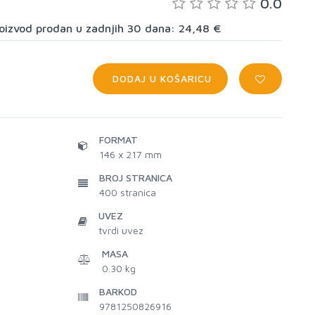
0.0
proizvod prodan u zadnjih 30 dana: 24,48 €
DODAJ U KOŠARICU
FORMAT
146 x 217 mm
BROJ STRANICA
400
stranica
UVEZ
tvrdi uvez
MASA
0.30 kg
BARKOD
9781250826916