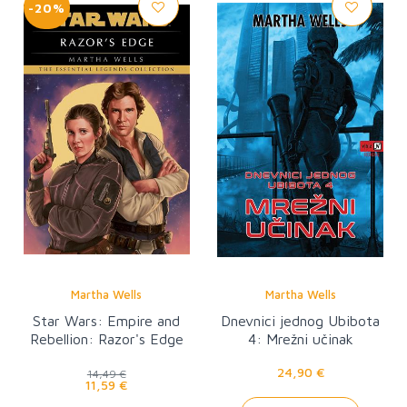
-20%
Martha Wells
Martha Wells
Star Wars: Empire and
Dnevnici jednog Ubibota
Rebellion: Razor's Edge
4: Mrežni učinak
24,90 €
14,49 €
11,59 €