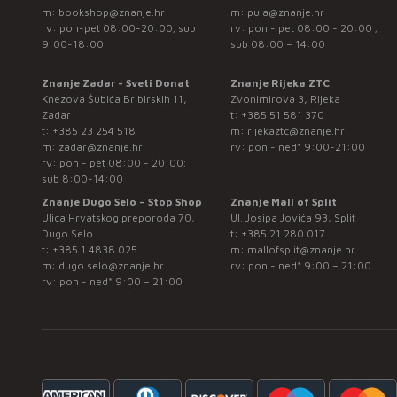
m:
bookshop@znanje.hr
m:
pula@znanje.hr
rv: pon-pet 08:00-20:00; sub
rv: pon - pet 08:00 - 20:00 ;
9:00-18:00
sub 08:00 – 14:00
Znanje Zadar - Sveti Donat
Znanje Rijeka ZTC
Knezova Šubića Bribirskih 11,
Zvonimirova 3, Rijeka
Zadar
t:
+385 51 581 370
t:
+385 23 254 518
m:
rijekaztc@znanje.hr
m:
zadar@znanje.hr
rv: pon - ned* 9:00-21:00
rv: pon - pet 08:00 - 20:00;
sub 8:00-14:00
Znanje Dugo Selo – Stop Shop
Znanje Mall of Split
Ulica Hrvatskog preporoda 70,
Ul. Josipa Jovića 93, Split
Dugo Selo
t:
+385 21 280 017
t:
+385 1 4838 025
m:
mallofsplit@znanje.hr
m:
dugo.selo@znanje.hr
rv: pon - ned* 9:00 – 21:00
rv: pon - ned* 9:00 – 21:00