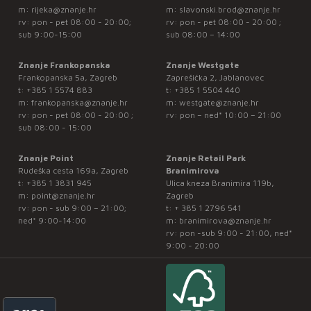
m:
rijeka@znanje.hr
m:
slavonski.brod@znanje.hr
rv: pon - pet 08:00 - 20:00;
rv: pon - pet 08:00 - 20:00 ;
sub 9:00-15:00
sub 08:00 – 14:00
Znanje Frankopanska
Znanje Westgate
Frankopanska 5a, Zagreb
Zaprešićka 2, Jablanovec
t:
+385 1 5574 883
t:
+385 1 5504 440
m:
frankopanska@znanje.hr
m:
westgate@znanje.hr
rv: pon - pet 08:00 - 20:00 ;
rv: pon – ned* 10:00 – 21:00
sub 08:00 - 15:00
Znanje Point
Znanje Retail Park
Rudeška cesta 169a, Zagreb
Branimirova
t:
+385 1 3831 945
Ulica kneza Branimira 119b,
m:
point@znanje.hr
Zagreb
rv: pon - sub 9:00 – 21:00;
t:
+ 385 1 2796 541
ned* 9:00-14:00
m:
branimirova@znanje.hr
rv: pon -sub 9:00 - 21:00, ned*
9:00 - 20:00