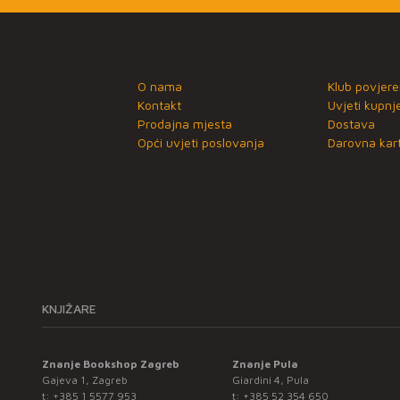
O nama
Klub povjere
Kontakt
Uvjeti kupnj
Prodajna mjesta
Dostava
Opći uvjeti poslovanja
Darovna kart
KNJIŽARE
Znanje Bookshop Zagreb
Znanje Pula
Gajeva 1, Zagreb
Giardini 4, Pula
t:
+385 1 5577 953
t:
+385 52 354 650