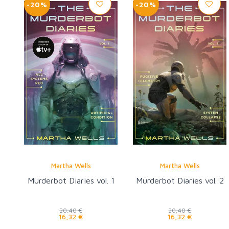
-20%
-20%
Martha Wells
Martha Wells
Murderbot Diaries vol. 1
Murderbot Diaries vol. 2
20,40 €
20,40 €
16,32 €
16,32 €