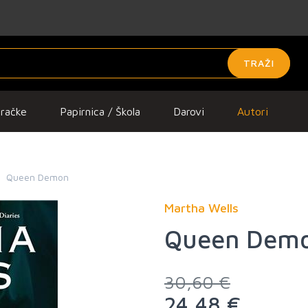
TRAŽI
gračke
Papirnica / Škola
Darovi
Autori
Queen Demon
Martha Wells
Queen Dem
30,60 €
24,48 €