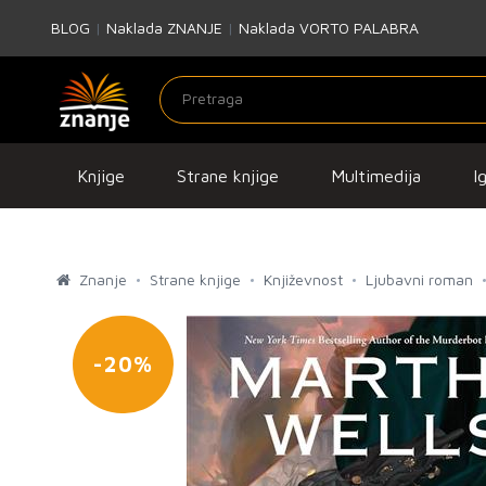
BLOG
|
Naklada ZNANJE
|
Naklada VORTO PALABRA
Knjige
Strane knjige
Multimedija
I
Znanje
Strane knjige
Književnost
Ljubavni roman
-20%