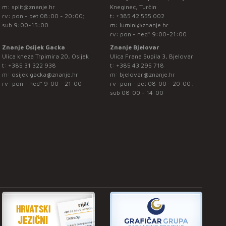
m:
split@znanje.hr
Kneginec, Turčin
rv: pon - pet 08:00 - 20:00;
t:
+385 42 555 002
sub 9:00-15:00
m:
lumini@znanje.hr
rv: pon - ned* 9:00-21:00
Znanje Osijek Gacka
Znanje Bjelovar
Ulica kneza Trpimira 20, Osijek
Ulica Frana Supila 3, Bjelovar
t:
+385 31 322 938
t:
+385 43 295 718
m:
osijek.gacka@znanje.hr
m:
bjelovar@znanje.hr
rv: pon - ned* 9:00 - 21:00
rv: pon - pet 08:00 - 20:00 ;
sub 08:00 - 14:00