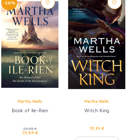
-20%
Martha Wells
Martha Wells
Book of Ile-Rien
Witch King
19,35 €
29,55 €
23,64 €