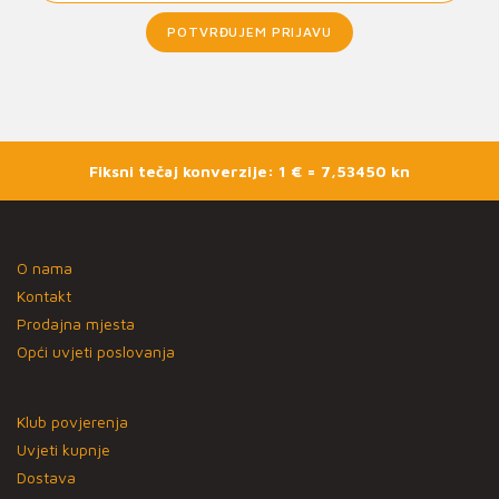
POTVRĐUJEM PRIJAVU
Fiksni tečaj konverzije: 1 € = 7,53450 kn
O nama
Kontakt
Prodajna mjesta
Opći uvjeti poslovanja
Klub povjerenja
Uvjeti kupnje
Dostava