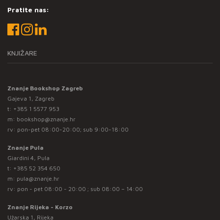
Pratite nas:
KNJIŽARE
Znanje Bookshop Zagreb
Gajeva 1, Zagreb
t:
+385 1 5577 953
m:
bookshop@znanje.hr
rv: pon-pet 08:00-20:00; sub 9:00-18:00
Znanje Pula
Giardini 4, Pula
t:
+385 52 354 650
m:
pula@znanje.hr
rv: pon - pet 08:00 - 20:00 ; sub 08:00 – 14:00
Znanje Rijeka - Korzo
Užarska 1, Rijeka