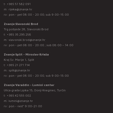
t:
+385 51 582 091
m:
rijeka@znanje.hr
rv: pon - pet 08:00 - 20:00; sub 9:00-15:00
Znanje Slavonski Brod
Trg pobjede 28, Slavonski Brod
t:
+385 35 295 258
m:
slavonski.brod@znanje.hr
rv: pon - pet 08:00 - 20:00 ; sub 08:00 – 14:00
Znanje Split - Miroslav Krleža
Kraj Sv. Marije 1, Split
t:
+385 21 271 714
m:
split@znanje.hr
rv: pon - pet 08:00 - 20:00; sub 9:00-15:00
Znanje Varaždin - Lumini centar
Ulica grada Lipika 15, Donji Kneginec, Turčin
t:
+385 42 555 002
m:
lumini@znanje.hr
rv: pon - ned* 9:00-21:00