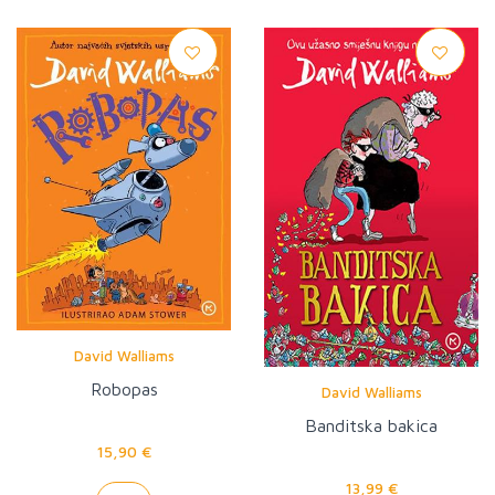
David Walliams
Robopas
David Walliams
Banditska bakica
15,90 €
13,99 €