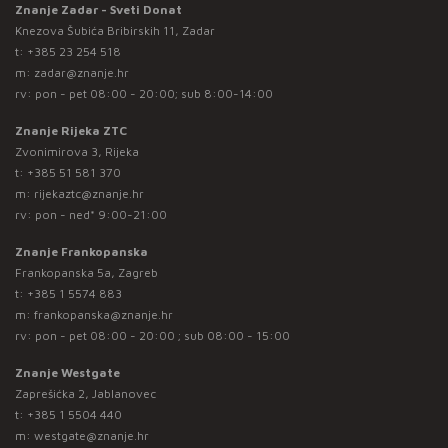
Znanje Zadar - Sveti Donat
Knezova Šubića Bribirskih 11, Zadar
t:
+385 23 254 518
m:
zadar@znanje.hr
rv: pon - pet 08:00 - 20:00; sub 8:00-14:00
Znanje Rijeka ZTC
Zvonimirova 3, Rijeka
t:
+385 51 581 370
m:
rijekaztc@znanje.hr
rv: pon - ned* 9:00-21:00
Znanje Frankopanska
Frankopanska 5a, Zagreb
t:
+385 1 5574 883
m:
frankopanska@znanje.hr
rv: pon - pet 08:00 - 20:00 ; sub 08:00 - 15:00
Znanje Westgate
Zaprešićka 2, Jablanovec
t:
+385 1 5504 440
m:
westgate@znanje.hr