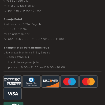
t:
+385 21 280 017
m:
mallofsplit@znanje.hr
rv: pon - ned* 9:00 – 21:00
Znanje Point
Rudeška cesta 169a, Zagreb
t:
+385 1 3831 945
m:
point@znanje.hr
rv: pon - sub 9:00 – 21:00; ned* 9:00-14:00
Znanje Retail Park Branimirova
Ulica kneza Branimira 119b, Zagreb
t:
+ 385 1 2796 541
m:
branimirova@znanje.hr
rv: pon -sub 9:00 - 21:00, ned* 9:00 - 20:00