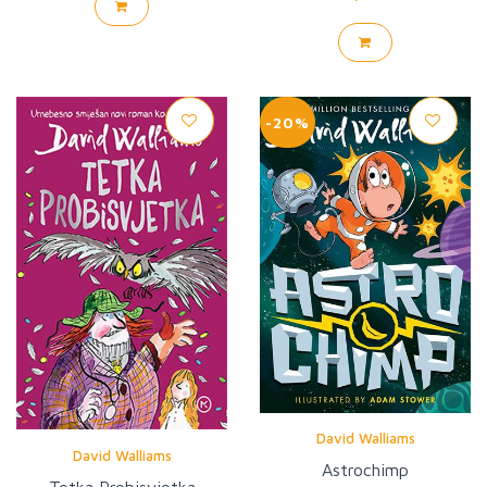
-20%
David Walliams
David Walliams
Astrochimp
Tetka Probisvjetka