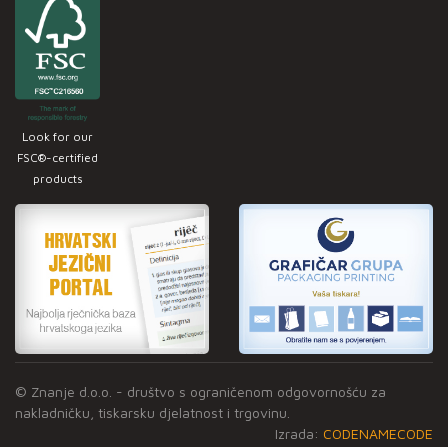
Look for our
FSC®-certified
products
© Znanje d.o.o. - društvo s ograničenom odgovornošću za
nakladničku, tiskarsku djelatnost i trgovinu.
Izrada:
CODENAMECODE