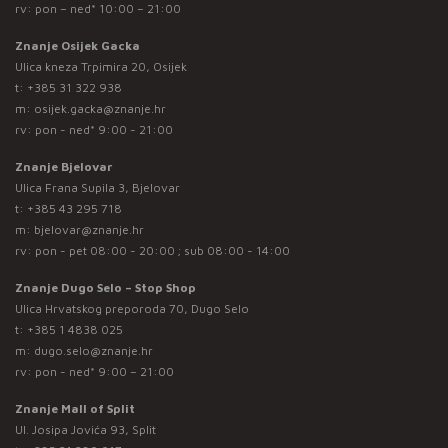
rv: pon – ned* 10:00 – 21:00
Znanje Osijek Gacka
Ulica kneza Trpimira 20, Osijek
t:
+385 31 322 938
m:
osijek.gacka@znanje.hr
rv: pon - ned* 9:00 - 21:00
Znanje Bjelovar
Ulica Frana Supila 3, Bjelovar
t:
+385 43 295 718
m:
bjelovar@znanje.hr
rv: pon - pet 08:00 - 20:00 ; sub 08:00 - 14:00
Znanje Dugo Selo – Stop Shop
Ulica Hrvatskog preporoda 70, Dugo Selo
t:
+385 1 4838 025
m:
dugo.selo@znanje.hr
rv: pon - ned* 9:00 – 21:00
Znanje Mall of Split
Ul. Josipa Jovića 93, Split