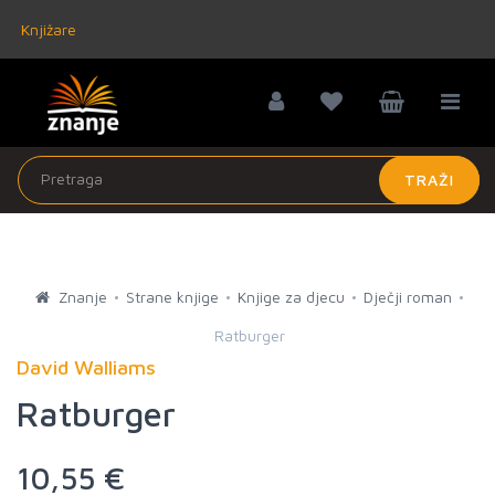
Knjižare
TRAŽI
Znanje
Strane knjige
Knjige za djecu
Dječji roman
Ratburger
David Walliams
Ratburger
10,55 €