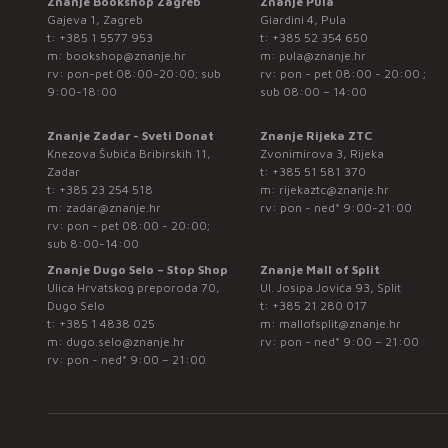
Znanje Bookshop Zagreb
Znanje Pula
Gajeva 1, Zagreb
Giardini 4, Pula
t:
+385 1 5577 953
t:
+385 52 354 650
m:
bookshop@znanje.hr
m:
pula@znanje.hr
rv: pon-pet 08:00-20:00; sub
rv: pon - pet 08:00 - 20:00 ;
9:00-18:00
sub 08:00 – 14:00
Znanje Zadar - Sveti Donat
Znanje Rijeka ZTC
Knezova Šubića Bribirskih 11,
Zvonimirova 3, Rijeka
Zadar
t:
+385 51 581 370
t:
+385 23 254 518
m:
rijekaztc@znanje.hr
m:
zadar@znanje.hr
rv: pon - ned* 9:00-21:00
rv: pon - pet 08:00 - 20:00;
sub 8:00-14:00
Znanje Dugo Selo – Stop Shop
Znanje Mall of Split
Ulica Hrvatskog preporoda 70,
Ul. Josipa Jovića 93, Split
Dugo Selo
t:
+385 21 280 017
t:
+385 1 4838 025
m:
mallofsplit@znanje.hr
m:
dugo.selo@znanje.hr
rv: pon - ned* 9:00 – 21:00
rv: pon - ned* 9:00 – 21:00