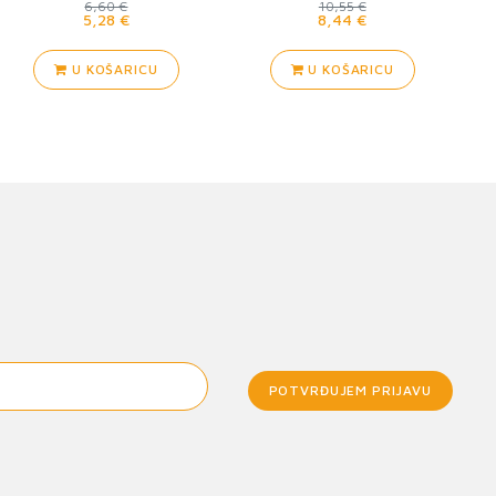
6,60 €
10,55 €
5,28 €
8,44 €
U KOŠARICU
U KOŠARICU
POTVRĐUJEM PRIJAVU