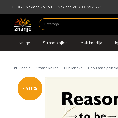
BLOG
|
Naklada ZNANJE
|
Naklada VORTO PALABRA
Knjige
Strane knjige
Multimedija
I
Znanje
Strane knjige
Publicistika
Popularna psiholo
-50%