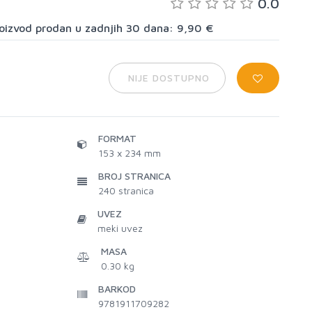
0.0
proizvod prodan u zadnjih 30 dana: 9,90 €
NIJE DOSTUPNO
FORMAT
153 x 234 mm
BROJ STRANICA
240
stranica
UVEZ
meki uvez
MASA
0.30 kg
BARKOD
9781911709282