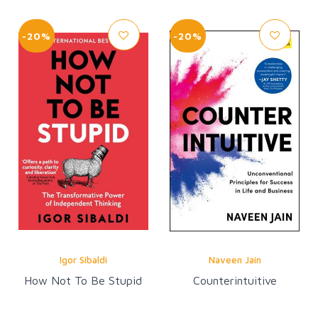
-20%
-20%
Igor Sibaldi
Naveen Jain
How Not To Be Stupid
Counterintuitive