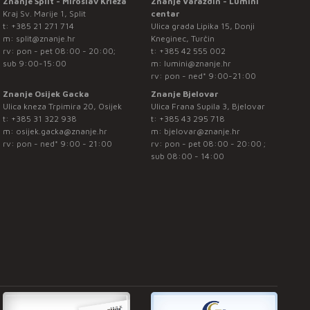
Znanje Split - Miroslav Krleža
Znanje Varaždin - Lumini
Kraj Sv. Marije 1, Split
centar
t:
+385 21 271 714
Ulica grada Lipika 15, Donji
m:
split@znanje.hr
Kneginec, Turčin
rv: pon - pet 08:00 - 20:00;
t:
+385 42 555 002
sub 9:00-15:00
m:
lumini@znanje.hr
rv: pon - ned* 9:00-21:00
Znanje Osijek Gacka
Znanje Bjelovar
Ulica kneza Trpimira 20, Osijek
Ulica Frana Supila 3, Bjelovar
t:
+385 31 322 938
t:
+385 43 295 718
m:
osijek.gacka@znanje.hr
m:
bjelovar@znanje.hr
rv: pon - ned* 9:00 - 21:00
rv: pon - pet 08:00 - 20:00 ;
sub 08:00 - 14:00