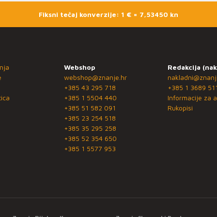
Fiksni tečaj konverzije: 1 € = 7,53450 kn
nja
Webshop
Redakcija (nak
e
webshop@znanje.hr
nakladni@znanj
+385 43 295 718
+385 1 3689 51
ica
+385 1 5504 440
Informacije za a
+385 51 582 091
Rukopisi
+385 23 254 518
+385 35 295 258
+385 52 354 650
+385 1 5577 953