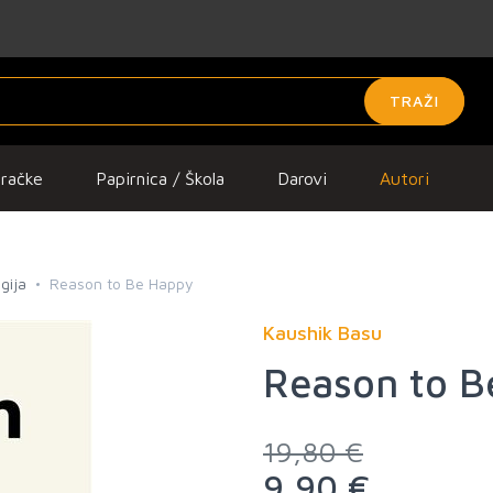
TRAŽI
gračke
Papirnica / Škola
Darovi
Autori
gija
Reason to Be Happy
Kaushik Basu
Reason to B
19,80 €
9,90 €