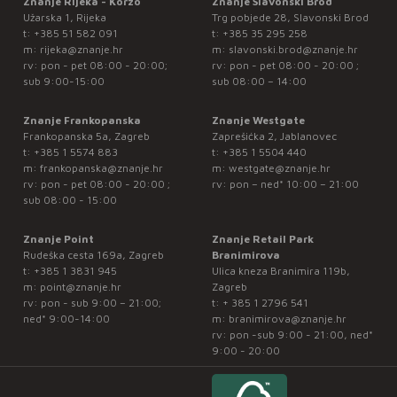
Znanje Rijeka - Korzo
Znanje Slavonski Brod
Užarska 1, Rijeka
Trg pobjede 28, Slavonski Brod
t:
+385 51 582 091
t:
+385 35 295 258
m:
rijeka@znanje.hr
m:
slavonski.brod@znanje.hr
rv: pon - pet 08:00 - 20:00;
rv: pon - pet 08:00 - 20:00 ;
sub 9:00-15:00
sub 08:00 – 14:00
Znanje Frankopanska
Znanje Westgate
Frankopanska 5a, Zagreb
Zaprešićka 2, Jablanovec
t:
+385 1 5574 883
t:
+385 1 5504 440
m:
frankopanska@znanje.hr
m:
westgate@znanje.hr
rv: pon - pet 08:00 - 20:00 ;
rv: pon – ned* 10:00 – 21:00
sub 08:00 - 15:00
Znanje Point
Znanje Retail Park
Rudeška cesta 169a, Zagreb
Branimirova
t:
+385 1 3831 945
Ulica kneza Branimira 119b,
m:
point@znanje.hr
Zagreb
rv: pon - sub 9:00 – 21:00;
t:
+ 385 1 2796 541
ned* 9:00-14:00
m:
branimirova@znanje.hr
rv: pon -sub 9:00 - 21:00, ned*
9:00 - 20:00