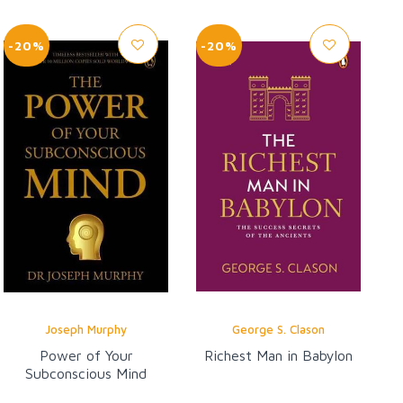
-20%
-20%
Joseph Murphy
George S. Clason
Power of Your
Richest Man in Babylon
Subconscious Mind