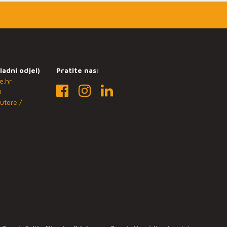
ladni odjel)
Pratite nas:
e.hr
1
utore /