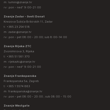
m:
lumini@znanje.hr
rv: pon - ned* 9:00-21:00
Znanje Zadar - Sveti Donat
Knezova Šubića Bribirskih 11, Zadar
t:
+385 23 254 518
m:
zadar@znanje.hr
rv: pon - pet 08:00 - 20:00; sub 8:00-14:00
Znanje Rijeka ZTC
Zvonimirova 3, Rijeka
t:
+385 51 581 370
m:
rijekaztc@znanje.hr
rv: pon - ned* 9:00-21:00
Znanje Frankopanska
Frankopanska 5a, Zagreb
t:
+385 1 5574 883
m:
frankopanska@znanje.hr
rv: pon - pet 08:00 - 20:00 ; sub 08:00 - 15:00
Znanje Westgate