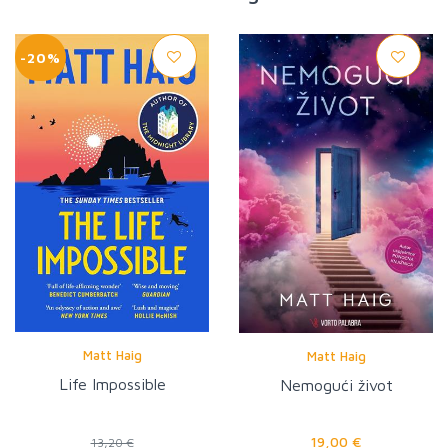
-20%
Matt Haig
Matt Haig
Life Impossible
Nemogući život
19,00 €
13,20 €