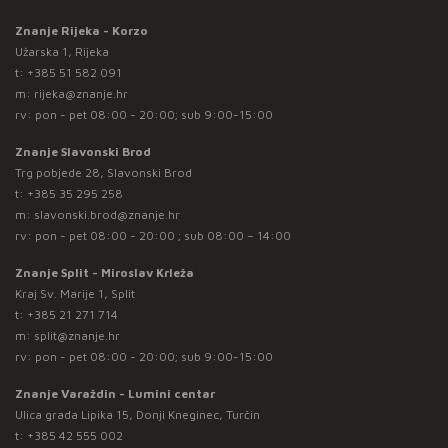
Znanje Rijeka - Korzo
Užarska 1, Rijeka
t:
+385 51 582 091
m:
rijeka@znanje.hr
rv: pon - pet 08:00 - 20:00; sub 9:00-15:00
Znanje Slavonski Brod
Trg pobjede 28, Slavonski Brod
t:
+385 35 295 258
m:
slavonski.brod@znanje.hr
rv: pon - pet 08:00 - 20:00 ; sub 08:00 – 14:00
Znanje Split - Miroslav Krleža
Kraj Sv. Marije 1, Split
t:
+385 21 271 714
m:
split@znanje.hr
rv: pon - pet 08:00 - 20:00; sub 9:00-15:00
Znanje Varaždin - Lumini centar
Ulica grada Lipika 15, Donji Kneginec, Turčin
t:
+385 42 555 002