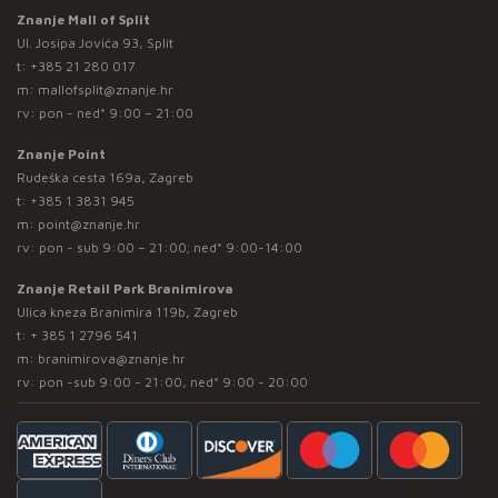
Znanje Mall of Split
Ul. Josipa Jovića 93, Split
t:
+385 21 280 017
m:
mallofsplit@znanje.hr
rv: pon - ned* 9:00 – 21:00
Znanje Point
Rudeška cesta 169a, Zagreb
t:
+385 1 3831 945
m:
point@znanje.hr
rv: pon - sub 9:00 – 21:00; ned* 9:00-14:00
Znanje Retail Park Branimirova
Ulica kneza Branimira 119b, Zagreb
t:
+ 385 1 2796 541
m:
branimirova@znanje.hr
rv: pon -sub 9:00 - 21:00, ned* 9:00 - 20:00