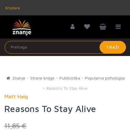
Knjižare
TRAŽI
Znanje
Strane knjige
Publicistika
Popularna psihologija
Reasons To Stay Alive
Matt Haig
Reasons To Stay Alive
11,85 €