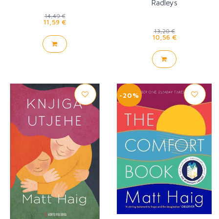
Radleys
14,49 €
11,59 €
13,20 €
10,56 €
-20%