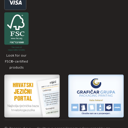
Look for our
FSC®-certified
products