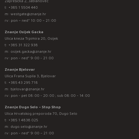
Zaprešićka 2, Jablanovec
t:
+385 1 5504 440
m:
westgate@znanje.hr
rv: pon – ned* 10:00 – 21:00
Znanje Osijek Gacka
Ulica kneza Trpimira 20, Osijek
t:
+385 31 322 938
m:
osijek.gacka@znanje.hr
rv: pon - ned* 9:00 - 21:00
Znanje Bjelovar
Ulica Frana Supila 3, Bjelovar
t:
+385 43 295 718
m:
bjelovar@znanje.hr
rv: pon - pet 08:00 - 20:00 ; sub 08:00 - 14:00
Znanje Dugo Selo – Stop Shop
Ulica Hrvatskog preporoda 70, Dugo Selo
t:
+385 1 4838 025
m:
dugo.selo@znanje.hr
rv: pon - ned* 9:00 – 21:00