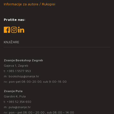
Informacije za autore / Rukopisi
Pratite nas:
KNJIŽARE
Znanje Bookshop Zagreb
Gajeva 1, Zagreb
t:
+385 1 5577 953
m:
bookshop@znanje.hr
rv: pon-pet 08:00-20:00; sub 9:00-18:00
Znanje Pula
Giardini 4, Pula
t:
+385 52 354 650
m:
pula@znanje.hr
rv: pon - pet 08:00 - 20:00 ; sub 08:00 – 14:00