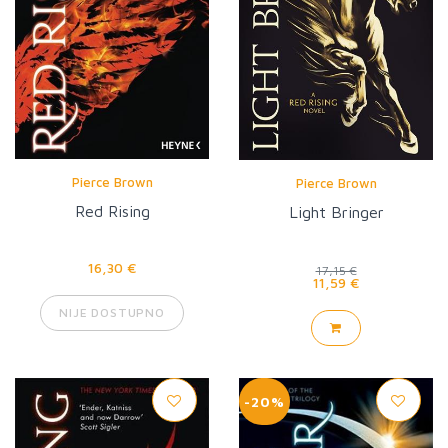
Pierce Brown
Pierce Brown
Red Rising
Light Bringer
16,30 €
17,15 €
11,59 €
NIJE DOSTUPNO
-20%