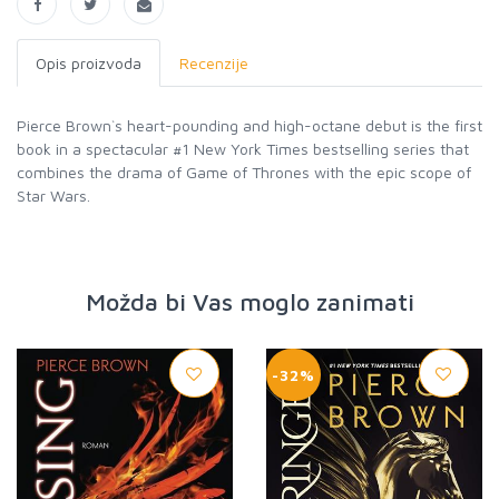
Opis proizvoda
Recenzije
Pierce Brown`s heart-pounding and high-octane debut is the first
book in a spectacular #1 New York Times bestselling series that
combines the drama of Game of Thrones with the epic scope of
Star Wars.
Možda bi Vas moglo zanimati
-32%