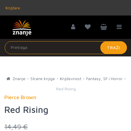
Knjižare
TRAŽI
Znanje
Strane knjige
Književnost
Fantasy, SF i Horror
Red Rising
Pierce Brown
Red Rising
14,49 €