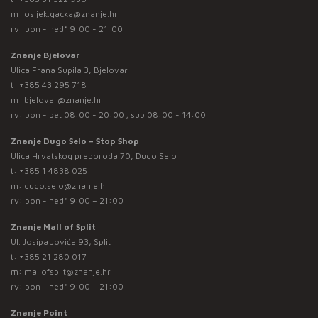
m:
osijek.gacka@znanje.hr
rv: pon - ned* 9:00 - 21:00
Znanje Bjelovar
Ulica Frana Supila 3, Bjelovar
t:
+385 43 295 718
m:
bjelovar@znanje.hr
rv: pon - pet 08:00 - 20:00 ; sub 08:00 - 14:00
Znanje Dugo Selo – Stop Shop
Ulica Hrvatskog preporoda 70, Dugo Selo
t:
+385 1 4838 025
m:
dugo.selo@znanje.hr
rv: pon - ned* 9:00 – 21:00
Znanje Mall of Split
Ul. Josipa Jovića 93, Split
t:
+385 21 280 017
m:
mallofsplit@znanje.hr
rv: pon - ned* 9:00 – 21:00
Znanje Point