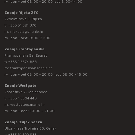
rv: pon - pet 08:00 - 20:00; sub 8:00-14:00
Znanje Rijeka ZTC
Zvonimirova 3, Rijeka
t:
+385 51 581 370
m:
rijekaztc@znanje.hr
rv: pon - ned* 9:00-21:00
Znanje Frankopanska
Frankopanska 5a, Zagreb
t:
+385 1 5574 883
m:
frankopanska@znanje.hr
rv: pon - pet 08:00 - 20:00 ; sub 08:00 - 15:00
Znanje Westgate
Zaprešićka 2, Jablanovec
t:
+385 1 5504 440
m:
westgate@znanje.hr
rv: pon – ned* 10:00 – 21:00
Znanje Osijek Gacka
Ulica kneza Trpimira 20, Osijek
t:
+385 31 322 938