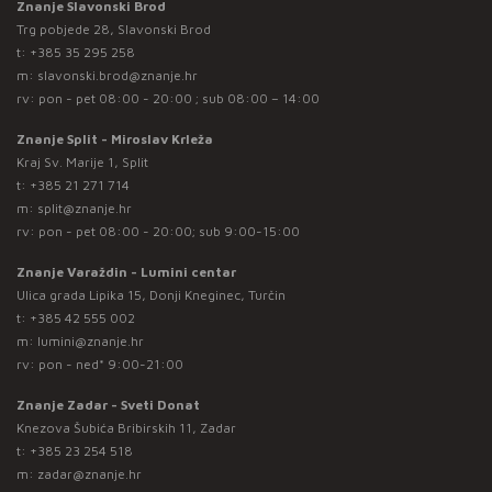
Znanje Slavonski Brod
Trg pobjede 28, Slavonski Brod
t:
+385 35 295 258
m:
slavonski.brod@znanje.hr
rv: pon - pet 08:00 - 20:00 ; sub 08:00 – 14:00
Znanje Split - Miroslav Krleža
Kraj Sv. Marije 1, Split
t:
+385 21 271 714
m:
split@znanje.hr
rv: pon - pet 08:00 - 20:00; sub 9:00-15:00
Znanje Varaždin - Lumini centar
Ulica grada Lipika 15, Donji Kneginec, Turčin
t:
+385 42 555 002
m:
lumini@znanje.hr
rv: pon - ned* 9:00-21:00
Znanje Zadar - Sveti Donat
Knezova Šubića Bribirskih 11, Zadar
t:
+385 23 254 518
m:
zadar@znanje.hr