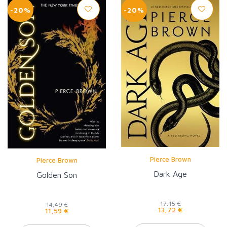
-20%
-20%
Pierce Brown
Pierce Brown
Dark Age
Golden Son
17,15 €
14,49 €
13,72 €
11,59 €