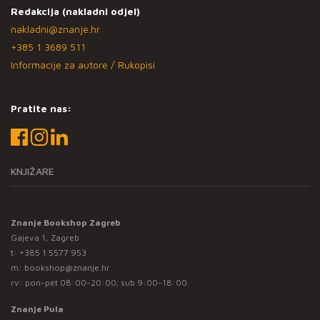
Redakcija (nakladni odjel)
nakladni@znanje.hr
+385 1 3689 511
Informacije za autore / Rukopisi
Pratite nas:
KNJIŽARE
Znanje Bookshop Zagreb
Gajeva 1, Zagreb
t:
+385 1 5577 953
m:
bookshop@znanje.hr
rv: pon-pet 08:00-20:00; sub 9:00-18:00
Znanje Pula