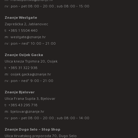
rv: pon - pet 08:00 - 20:00 ; sub 08:00 - 15:00
Znanje Westgate
Zaprešićka 2, Jablanovec
t:
+385 1 5504 440
m:
westgate@znanje.hr
rv: pon – ned* 10:00 – 21:00
Znanje Osijek Gacka
Ulica kneza Trpimira 20, Osijek
t:
+385 31 322 938
m:
osijek.gacka@znanje.hr
rv: pon - ned* 9:00 - 21:00
Znanje Bjelovar
Ulica Frana Supila 3, Bjelovar
t:
+385 43 295 718
m:
bjelovar@znanje.hr
rv: pon - pet 08:00 - 20:00 ; sub 08:00 - 14:00
Znanje Dugo Selo – Stop Shop
Ulica Hrvatskog preporoda 70, Dugo Selo