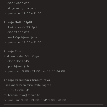
t:
+385 1 4838 025
m:
dugo.selo@znanje.hr
rv: pon - ned* 9:00 – 21:00
Znanje Mall of Split
Ul. Josipa Jovića 93, Split
t:
+385 21 280 017
m:
mallofsplit@znanje.hr
rv: pon - ned* 9:00 – 21:00
Znanje Point
Rudeška cesta 169a, Zagreb
t:
+385 1 3831 945
m:
point@znanje.hr
rv: pon - sub 9:00 – 21:00; ned* 9:00-14:00
Znanje Retail Park Branimirova
Ulica kneza Branimira 119b, Zagreb
t:
+ 385 1 2796 541
m:
branimirova@znanje.hr
rv: pon -sub 9:00 - 21:00, ned* 9:00 - 20:00