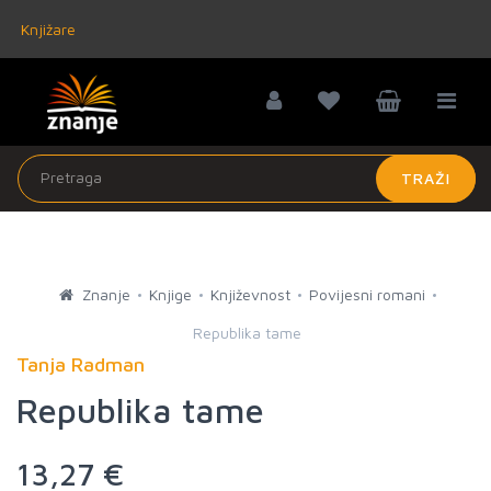
Knjižare
TRAŽI
Znanje
Knjige
Književnost
Povijesni romani
Republika tame
Tanja Radman
Republika tame
13,27 €