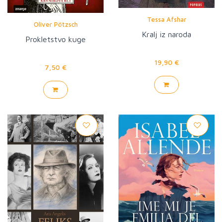
Tessa Afshar
Oliver Pötzsch
Kralj iz naroda
Prokletstvo kuge
19,90 €
7,50 €