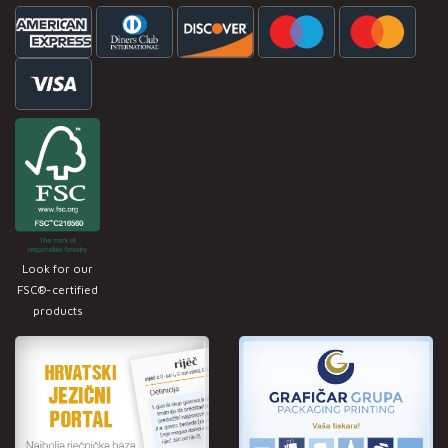
Look for our
FSC®-certified
products