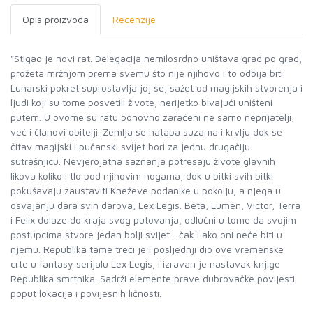
Opis proizvoda
Recenzije
"Stigao je novi rat. Delegacija nemilosrdno uništava grad po grad,
prožeta mržnjom prema svemu što nije njihovo i to odbija biti.
Lunarski pokret suprostavlja joj se, sažet od magijskih stvorenja i
ljudi koji su tome posvetili živote, nerijetko bivajući uništeni
putem. U ovome su ratu ponovno zaraćeni ne samo neprijatelji,
već i članovi obitelji. Zemlja se natapa suzama i krvlju dok se
čitav magijski i pučanski svijet bori za jednu drugačiju
sutrašnjicu. Nevjerojatna saznanja potresaju živote glavnih
likova koliko i tlo pod njihovim nogama, dok u bitki svih bitki
pokušavaju zaustaviti Kneževe podanike u pokolju, a njega u
osvajanju dara svih darova, Lex Legis. Beta, Lumen, Victor, Terra
i Felix dolaze do kraja svog putovanja, odlučni u tome da svojim
postupcima stvore jedan bolji svijet... čak i ako oni neće biti u
njemu. Republika tame treći je i posljednji dio ove vremenske
crte u fantasy serijalu Lex Legis, i izravan je nastavak knjige
Republika smrtnika. Sadrži elemente prave dubrovačke povijesti
poput lokacija i povijesnih ličnosti.