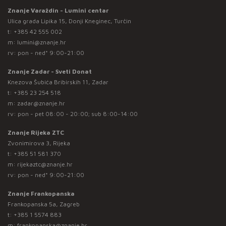
Znanje Varaždin - Lumini centar
Ulica grada Lipika 15, Donji Kneginec, Turčin
t:
+385 42 555 002
m:
lumini@znanje.hr
rv: pon - ned* 9:00-21:00
Znanje Zadar - Sveti Donat
Knezova Šubića Bribirskih 11, Zadar
t:
+385 23 254 518
m:
zadar@znanje.hr
rv: pon - pet 08:00 - 20:00; sub 8:00-14:00
Znanje Rijeka ZTC
Zvonimirova 3, Rijeka
t:
+385 51 581 370
m:
rijekaztc@znanje.hr
rv: pon - ned* 9:00-21:00
Znanje Frankopanska
Frankopanska 5a, Zagreb
t:
+385 1 5574 883
m:
frankopanska@znanje.hr