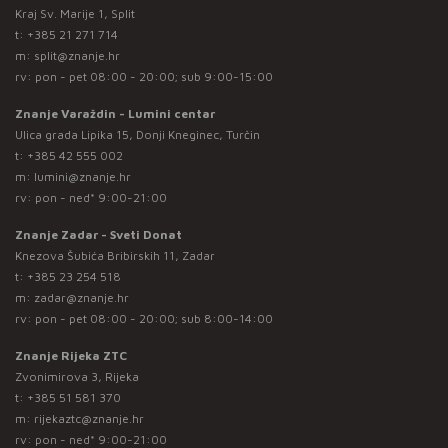
Kraj Sv. Marije 1, Split
t:
+385 21 271 714
m:
split@znanje.hr
rv: pon - pet 08:00 - 20:00; sub 9:00-15:00
Znanje Varaždin - Lumini centar
Ulica grada Lipika 15, Donji Kneginec, Turčin
t:
+385 42 555 002
m:
lumini@znanje.hr
rv: pon - ned* 9:00-21:00
Znanje Zadar - Sveti Donat
Knezova Šubića Bribirskih 11, Zadar
t:
+385 23 254 518
m:
zadar@znanje.hr
rv: pon - pet 08:00 - 20:00; sub 8:00-14:00
Znanje Rijeka ZTC
Zvonimirova 3, Rijeka
t:
+385 51 581 370
m:
rijekaztc@znanje.hr
rv: pon - ned* 9:00-21:00