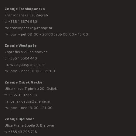
Znanje Frankopanska
Frankopanska 5a, Zagreb
t:
+385 1 5574 883
m:
frankopanska@znanje.hr
rv: pon - pet 08:00 - 20:00 ; sub 08:00 - 15:00
Znanje Westgate
Zaprešićka 2, Jablanovec
t:
+385 1 5504 440
m:
westgate@znanje.hr
rv: pon – ned* 10:00 – 21:00
Znanje Osijek Gacka
Ulica kneza Trpimira 20, Osijek
t:
+385 31 322 938
m:
osijek.gacka@znanje.hr
rv: pon - ned* 9:00 - 21:00
Znanje Bjelovar
Ulica Frana Supila 3, Bjelovar
t:
+385 43 295 718