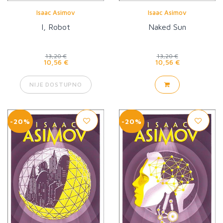
Isaac Asimov
Isaac Asimov
I, Robot
Naked Sun
13,20 €
13,20 €
10,56 €
10,56 €
NIJE DOSTUPNO
-20%
-20%