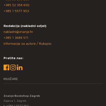
+385 52 354 650
+385 1 5577 953
Redakcija (nakladni odjel)
nakladni@znanje.hr
+385 1 3689 511
Informacije za autore / Rukopisi
Pratite nas:
KNJIŽARE
Znanje Bookshop Zagreb
Gajeva 1, Zagreb
t:
+385 1 5577 953