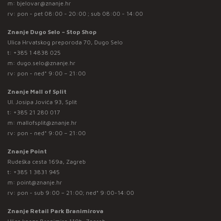
m:
bjelovar@znanje.hr
rv: pon - pet 08:00 - 20:00 ; sub 08:00 - 14:00
Znanje Dugo Selo – Stop Shop
Ulica Hrvatskog preporoda 70, Dugo Selo
t:
+385 1 4838 025
m:
dugo.selo@znanje.hr
rv: pon - ned* 9:00 – 21:00
Znanje Mall of Split
Ul. Josipa Jovića 93, Split
t:
+385 21 280 017
m:
mallofsplit@znanje.hr
rv: pon - ned* 9:00 – 21:00
Znanje Point
Rudeška cesta 169a, Zagreb
t:
+385 1 3831 945
m:
point@znanje.hr
rv: pon - sub 9:00 – 21:00; ned* 9:00-14:00
Znanje Retail Park Branimirova