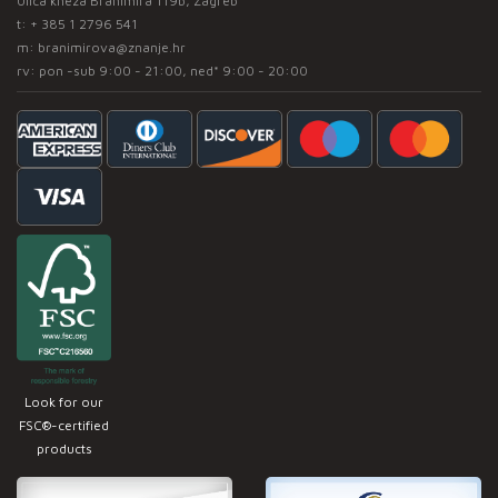
Ulica kneza Branimira 119b, Zagreb
t:
+ 385 1 2796 541
m:
branimirova@znanje.hr
rv: pon -sub 9:00 - 21:00, ned* 9:00 - 20:00
Look for our
FSC®-certified
products