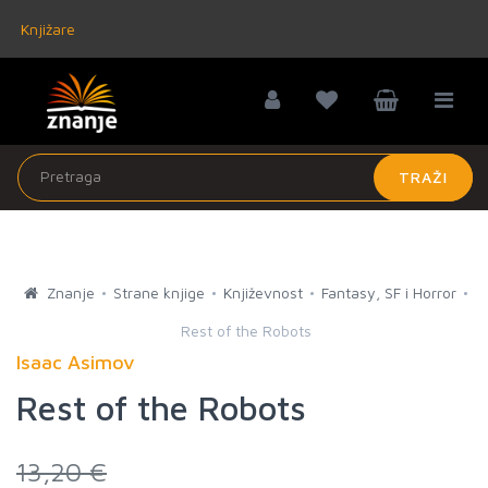
Knjižare
TRAŽI
Znanje
Strane knjige
Književnost
Fantasy, SF i Horror
Rest of the Robots
Isaac Asimov
Rest of the Robots
13,20 €