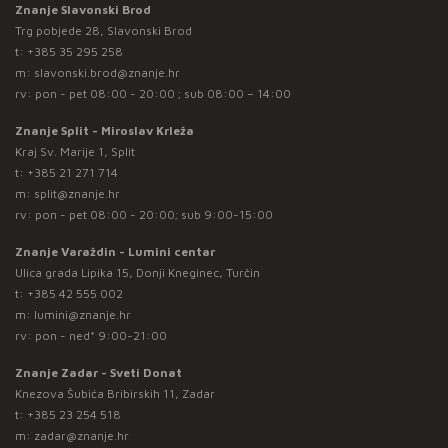
Znanje Slavonski Brod
Trg pobjede 28, Slavonski Brod
t:
+385 35 295 258
m:
slavonski.brod@znanje.hr
rv: pon - pet 08:00 - 20:00 ; sub 08:00 – 14:00
Znanje Split - Miroslav Krleža
Kraj Sv. Marije 1, Split
t:
+385 21 271 714
m:
split@znanje.hr
rv: pon - pet 08:00 - 20:00; sub 9:00-15:00
Znanje Varaždin - Lumini centar
Ulica grada Lipika 15, Donji Kneginec, Turčin
t:
+385 42 555 002
m:
lumini@znanje.hr
rv: pon - ned* 9:00-21:00
Znanje Zadar - Sveti Donat
Knezova Šubića Bribirskih 11, Zadar
t:
+385 23 254 518
m:
zadar@znanje.hr