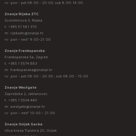
rv: pon - pet 08:00 - 20:00; sub 8:00-14:00
Znanje Rijeka ZTC
Zvonimirova 3, Rijeka
t:
+385 51 581 370
m:
rijekaztc@znanje.hr
rv: pon - ned* 9:00-21:00
Znanje Frankopanska
Frankopanska 5a, Zagreb
t:
+385 1 5574 883
m:
frankopanska@znanje.hr
rv: pon - pet 08:00 - 20:00 ; sub 08:00 - 15:00
Znanje Westgate
Zaprešićka 2, Jablanovec
t:
+385 1 5504 440
m:
westgate@znanje.hr
rv: pon – ned* 10:00 – 21:00
Znanje Osijek Gacka
Ulica kneza Trpimira 20, Osijek