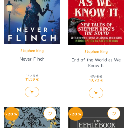
Stephen King
Stephen King
Never Flinch
End of the World as We
Know It
14,49 €
17,15 €
11,59 €
13,72 €
-20%
-20%