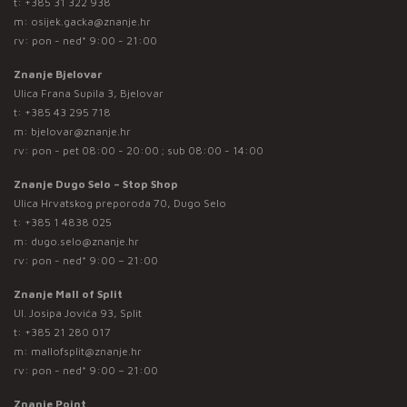
t:
+385 31 322 938
m:
osijek.gacka@znanje.hr
rv: pon - ned* 9:00 - 21:00
Znanje Bjelovar
Ulica Frana Supila 3, Bjelovar
t:
+385 43 295 718
m:
bjelovar@znanje.hr
rv: pon - pet 08:00 - 20:00 ; sub 08:00 - 14:00
Znanje Dugo Selo – Stop Shop
Ulica Hrvatskog preporoda 70, Dugo Selo
t:
+385 1 4838 025
m:
dugo.selo@znanje.hr
rv: pon - ned* 9:00 – 21:00
Znanje Mall of Split
Ul. Josipa Jovića 93, Split
t:
+385 21 280 017
m:
mallofsplit@znanje.hr
rv: pon - ned* 9:00 – 21:00
Znanje Point