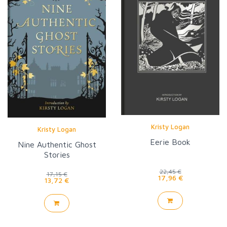
Kristy Logan
Kristy Logan
Eerie Book
Nine Authentic Ghost
Stories
22,45 €
17,15 €
17,96 €
13,72 €