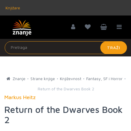
Knjižare
TRAŽI
Znanje
Strane knjige
Književnost
Fantasy, SF i Horror
Return of the Dwarves Book 2
Markus Heitz
Return of the Dwarves Book
2