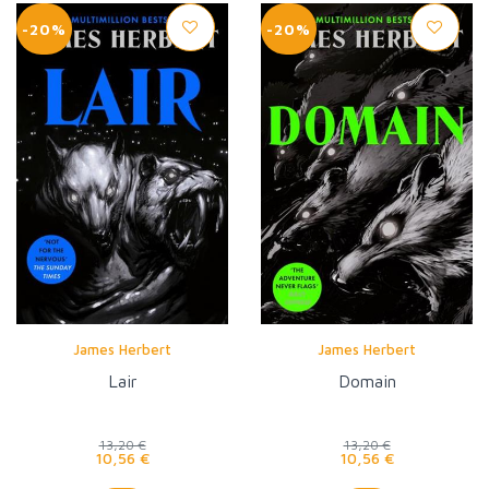
-20%
-20%
James Herbert
James Herbert
Lair
Domain
13,20 €
13,20 €
10,56 €
10,56 €