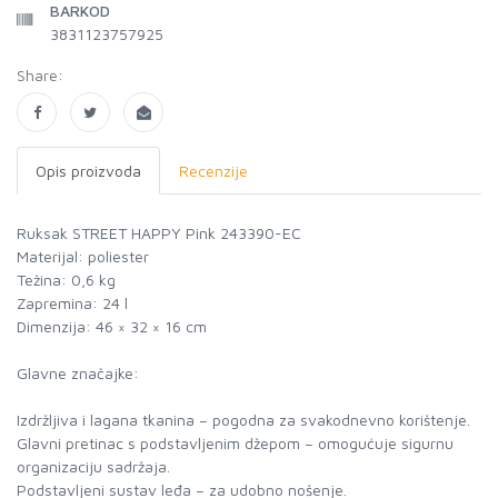
BARKOD
3831123757925
Share:
Opis proizvoda
Recenzije
Ruksak STREET HAPPY Pink 243390-EC
Materijal: poliester
Težina: 0,6 kg
Zapremina: 24 l
Dimenzija: 46 × 32 × 16 cm
Glavne značajke:
Izdržljiva i lagana tkanina – pogodna za svakodnevno korištenje.
Glavni pretinac s podstavljenim džepom – omogućuje sigurnu
organizaciju sadržaja.
Podstavljeni sustav leđa – za udobno nošenje.