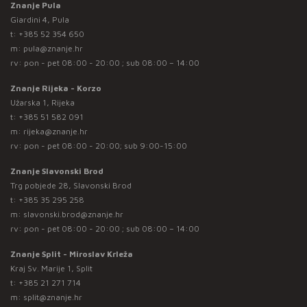
Znanje Pula
Giardini 4, Pula
t:
+385 52 354 650
m:
pula@znanje.hr
rv: pon - pet 08:00 - 20:00 ; sub 08:00 – 14:00
Znanje Rijeka - Korzo
Užarska 1, Rijeka
t:
+385 51 582 091
m:
rijeka@znanje.hr
rv: pon - pet 08:00 - 20:00; sub 9:00-15:00
Znanje Slavonski Brod
Trg pobjede 28, Slavonski Brod
t:
+385 35 295 258
m:
slavonski.brod@znanje.hr
rv: pon - pet 08:00 - 20:00 ; sub 08:00 – 14:00
Znanje Split - Miroslav Krleža
Kraj Sv. Marije 1, Split
t:
+385 21 271 714
m:
split@znanje.hr