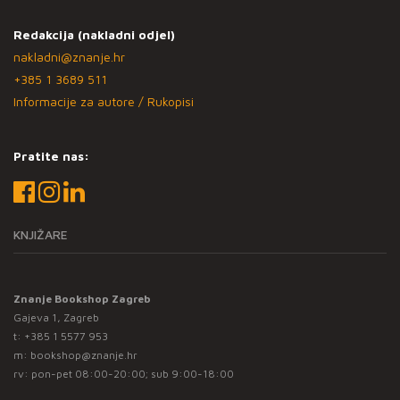
Redakcija (nakladni odjel)
nakladni@znanje.hr
+385 1 3689 511
Informacije za autore / Rukopisi
Pratite nas:
KNJIŽARE
Znanje Bookshop Zagreb
Gajeva 1, Zagreb
t:
+385 1 5577 953
m:
bookshop@znanje.hr
rv: pon-pet 08:00-20:00; sub 9:00-18:00