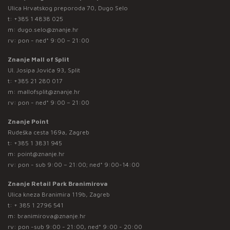
Ulica Hrvatskog preporoda 70, Dugo Selo
t:
+385 1 4838 025
m:
dugo.selo@znanje.hr
rv: pon - ned* 9:00 – 21:00
Znanje Mall of Split
Ul. Josipa Jovića 93, Split
t:
+385 21 280 017
m:
mallofsplit@znanje.hr
rv: pon - ned* 9:00 – 21:00
Znanje Point
Rudeška cesta 169a, Zagreb
t:
+385 1 3831 945
m:
point@znanje.hr
rv: pon - sub 9:00 – 21:00; ned* 9:00-14:00
Znanje Retail Park Branimirova
Ulica kneza Branimira 119b, Zagreb
t:
+ 385 1 2796 541
m:
branimirova@znanje.hr
rv: pon -sub 9:00 - 21:00, ned* 9:00 - 20:00