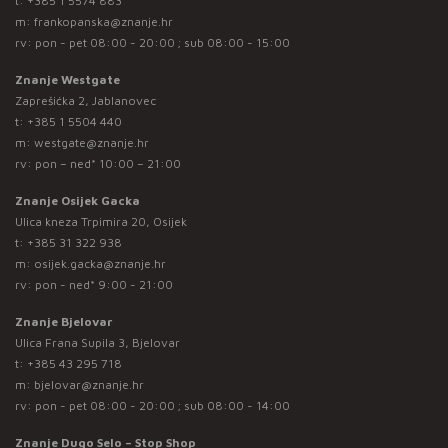
t:
+385 1 5574 883
m:
frankopanska@znanje.hr
rv: pon - pet 08:00 - 20:00 ; sub 08:00 - 15:00
Znanje Westgate
Zaprešićka 2, Jablanovec
t:
+385 1 5504 440
m:
westgate@znanje.hr
rv: pon – ned* 10:00 – 21:00
Znanje Osijek Gacka
Ulica kneza Trpimira 20, Osijek
t:
+385 31 322 938
m:
osijek.gacka@znanje.hr
rv: pon - ned* 9:00 - 21:00
Znanje Bjelovar
Ulica Frana Supila 3, Bjelovar
t:
+385 43 295 718
m:
bjelovar@znanje.hr
rv: pon - pet 08:00 - 20:00 ; sub 08:00 - 14:00
Znanje Dugo Selo – Stop Shop