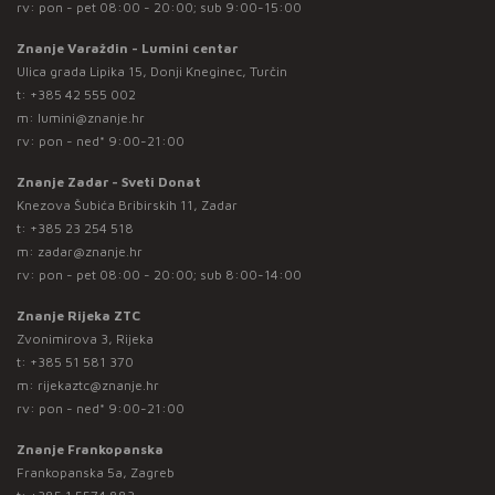
rv: pon - pet 08:00 - 20:00; sub 9:00-15:00
Znanje Varaždin - Lumini centar
Ulica grada Lipika 15, Donji Kneginec, Turčin
t:
+385 42 555 002
m:
lumini@znanje.hr
rv: pon - ned* 9:00-21:00
Znanje Zadar - Sveti Donat
Knezova Šubića Bribirskih 11, Zadar
t:
+385 23 254 518
m:
zadar@znanje.hr
rv: pon - pet 08:00 - 20:00; sub 8:00-14:00
Znanje Rijeka ZTC
Zvonimirova 3, Rijeka
t:
+385 51 581 370
m:
rijekaztc@znanje.hr
rv: pon - ned* 9:00-21:00
Znanje Frankopanska
Frankopanska 5a, Zagreb