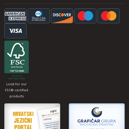
Look for our
FSC®-certified
products