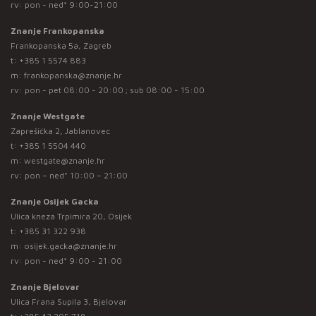
rv: pon - ned* 9:00-21:00
Znanje Frankopanska
Frankopanska 5a, Zagreb
t:
+385 1 5574 883
m:
frankopanska@znanje.hr
rv: pon - pet 08:00 - 20:00 ; sub 08:00 - 15:00
Znanje Westgate
Zaprešićka 2, Jablanovec
t:
+385 1 5504 440
m:
westgate@znanje.hr
rv: pon – ned* 10:00 – 21:00
Znanje Osijek Gacka
Ulica kneza Trpimira 20, Osijek
t:
+385 31 322 938
m:
osijek.gacka@znanje.hr
rv: pon - ned* 9:00 - 21:00
Znanje Bjelovar
Ulica Frana Supila 3, Bjelovar