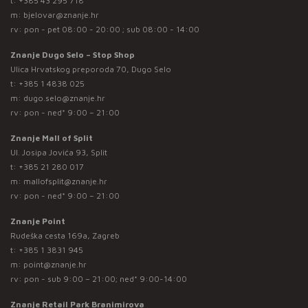
t:
+385 43 295 718
m:
bjelovar@znanje.hr
rv: pon - pet 08:00 - 20:00 ; sub 08:00 - 14:00
Znanje Dugo Selo – Stop Shop
Ulica Hrvatskog preporoda 70, Dugo Selo
t:
+385 1 4838 025
m:
dugo.selo@znanje.hr
rv: pon - ned* 9:00 – 21:00
Znanje Mall of Split
Ul. Josipa Jovića 93, Split
t:
+385 21 280 017
m:
mallofsplit@znanje.hr
rv: pon - ned* 9:00 – 21:00
Znanje Point
Rudeška cesta 169a, Zagreb
t:
+385 1 3831 945
m:
point@znanje.hr
rv: pon - sub 9:00 – 21:00; ned* 9:00-14:00
Znanje Retail Park Branimirova