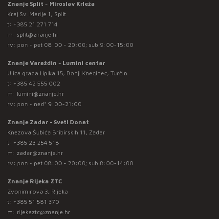
Znanje Split - Miroslav Krleža
Kraj Sv. Marije 1, Split
t:
+385 21 271 714
m:
split@znanje.hr
rv: pon - pet 08:00 - 20:00; sub 9:00-15:00
Znanje Varaždin - Lumini centar
Ulica grada Lipika 15, Donji Kneginec, Turčin
t:
+385 42 555 002
m:
lumini@znanje.hr
rv: pon - ned* 9:00-21:00
Znanje Zadar - Sveti Donat
Knezova Šubića Bribirskih 11, Zadar
t:
+385 23 254 518
m:
zadar@znanje.hr
rv: pon - pet 08:00 - 20:00; sub 8:00-14:00
Znanje Rijeka ZTC
Zvonimirova 3, Rijeka
t:
+385 51 581 370
m:
rijekaztc@znanje.hr