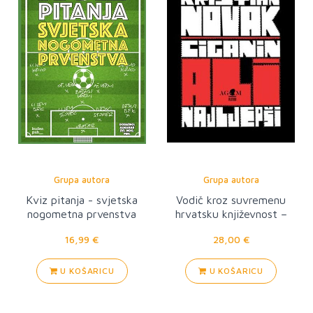
Grupa autora
Grupa autora
Kviz pitanja - svjetska
Vodič kroz suvremenu
nogometna prvenstva
hrvatsku književnost –
Kristijan Novak: Ciganin
16,99 €
28,00 €
ali najljepši
U KOŠARICU
U KOŠARICU