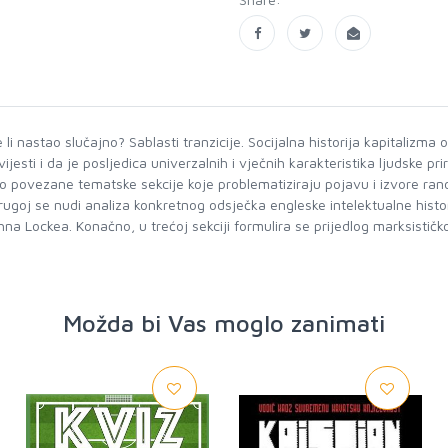
li nastao slučajno? Sablasti tranzicije. Socijalna historija kapitalizma o
esti i da je posljedica univerzalnih i vječnih karakteristika ljudske pri
usko povezane tematske sekcije koje problematiziraju pojavu i izvore rano
rugoj se nudi analiza konkretnog odsječka engleske intelektualne histor
Lockea. Konačno, u trećoj sekciji formulira se prijedlog marksističko
Možda bi Vas moglo zanimati