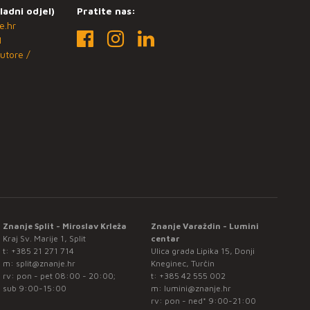
ladni odjel)
Pratite nas:
e.hr
1
utore /
Znanje Split - Miroslav Krleža
Znanje Varaždin - Lumini
Kraj Sv. Marije 1, Split
centar
t:
+385 21 271 714
Ulica grada Lipika 15, Donji
m:
split@znanje.hr
Kneginec, Turčin
rv: pon - pet 08:00 - 20:00;
t:
+385 42 555 002
sub 9:00-15:00
m:
lumini@znanje.hr
rv: pon - ned* 9:00-21:00