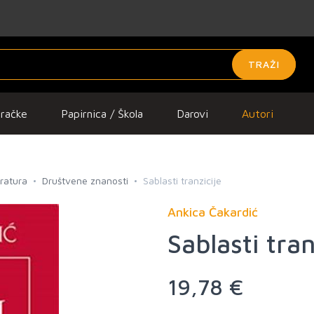
TRAŽI
gračke
Papirnica / Škola
Darovi
Autori
eratura
Društvene znanosti
Sablasti tranzicije
Ankica Čakardić
Sablasti tran
19,78 €