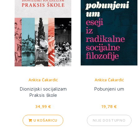
Ankica Čakardić
Ankica Čakardić
Dionizijski socijalizam
Pobunjeni um
Praksis škole
34,99 €
19,78 €
U KOŠARICU
NIJE DOSTUPNO