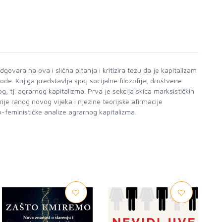
dgovara na ova i slična pitanja i kritizira tezu da je kapitalizam
rode. Knjiga predstavlja spoj socijalne filozofije, društvene
g, tj. agrarnog kapitalizma. Prva je sekcija skica marksističkih
ije ranog novog vijeka i njezine teorijske afirmacije
-feminističke analize agrarnog kapitalizma.