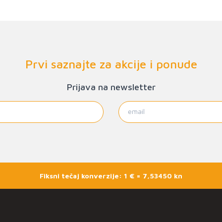
Prvi saznajte za akcije i ponude
Prijava na newsletter
Fiksni tečaj konverzije: 1 € = 7,53450 kn