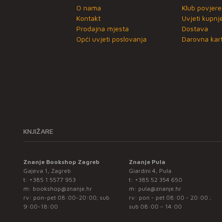
O nama
Klub povjere
Kontakt
Uvjeti kupnj
Prodajna mjesta
Dostava
Opći uvjeti poslovanja
Darovna kart
KNJIŽARE
Znanje Bookshop Zagreb
Znanje Pula
Gajeva 1, Zagreb
Giardini 4, Pula
t:
+385 1 5577 953
t:
+385 52 354 650
m:
bookshop@znanje.hr
m:
pula@znanje.hr
rv: pon-pet 08:00-20:00; sub
rv: pon - pet 08:00 - 20:00 ;
9:00-18:00
sub 08:00 – 14:00