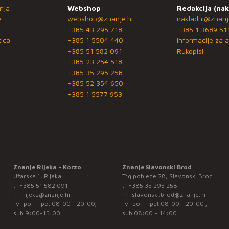
nja
Webshop
Redakcija (nak
e
webshop@znanje.hr
nakladni@znanj
+385 43 295 718
+385 1 3689 51
ica
+385 1 5504 440
Informacije za a
+385 51 582 091
Rukopisi
+385 23 254 518
+385 35 295 258
+385 52 354 650
+385 1 5577 953
Znanje Rijeka - Korzo
Znanje Slavonski Brod
Užarska 1, Rijeka
Trg pobjede 28, Slavonski Brod
t:
+385 51 582 091
t:
+385 35 295 258
m:
rijeka@znanje.hr
m:
slavonski.brod@znanje.hr
rv: pon - pet 08:00 - 20:00;
rv: pon - pet 08:00 - 20:00 ;
sub 9:00-15:00
sub 08:00 – 14:00