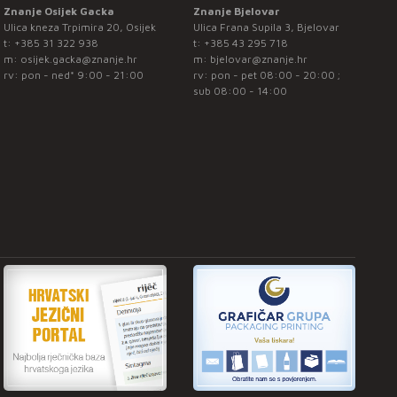
Znanje Osijek Gacka
Znanje Bjelovar
Ulica kneza Trpimira 20, Osijek
Ulica Frana Supila 3, Bjelovar
t:
+385 31 322 938
t:
+385 43 295 718
m:
osijek.gacka@znanje.hr
m:
bjelovar@znanje.hr
rv: pon - ned* 9:00 - 21:00
rv: pon - pet 08:00 - 20:00 ;
sub 08:00 - 14:00