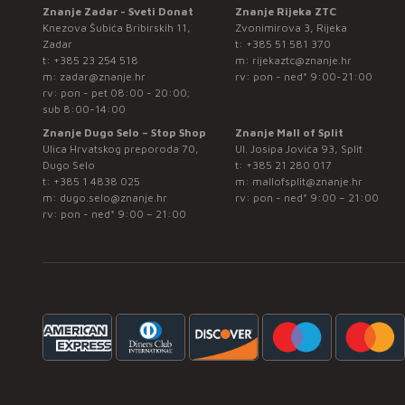
Znanje Zadar - Sveti Donat
Znanje Rijeka ZTC
Knezova Šubića Bribirskih 11,
Zvonimirova 3, Rijeka
Zadar
t:
+385 51 581 370
t:
+385 23 254 518
m:
rijekaztc@znanje.hr
m:
zadar@znanje.hr
rv: pon - ned* 9:00-21:00
rv: pon - pet 08:00 - 20:00;
sub 8:00-14:00
Znanje Dugo Selo – Stop Shop
Znanje Mall of Split
Ulica Hrvatskog preporoda 70,
Ul. Josipa Jovića 93, Split
Dugo Selo
t:
+385 21 280 017
t:
+385 1 4838 025
m:
mallofsplit@znanje.hr
m:
dugo.selo@znanje.hr
rv: pon - ned* 9:00 – 21:00
rv: pon - ned* 9:00 – 21:00