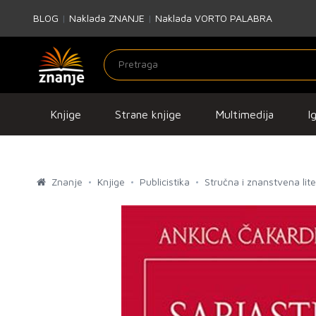
BLOG
|
Naklada ZNANJE
|
Naklada VORTO PALABRA
Knjige
Strane knjige
Multimedija
I
Znanje
Knjige
Publicistika
Stručna i znanstvena lit