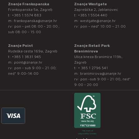
Znanje Frankopanska
Znanje Westgate
Frankopanska 5a, Zagreb
Zaprešićka 2, Jablanovec
t:
+385 1 5574 883
t:
+385 1 5504 440
m:
frankopanska@znanje.hr
m:
westgate@znanje.hr
rv: pon - pet 08:00 - 20:00 ;
rv: pon – ned* 10:00 – 21:00
sub 08:00 - 15:00
Znanje Point
Znanje Retail Park
Rudeška cesta 169a, Zagreb
Branimirova
t:
+385 1 3831 945
Ulica kneza Branimira 119b,
m:
point@znanje.hr
Zagreb
rv: pon - sub 9:00 – 21:00;
t:
+ 385 1 2796 541
ned* 9:00-14:00
m:
branimirova@znanje.hr
rv: pon -sub 9:00 - 21:00, ned*
9:00 - 20:00