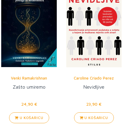
Venki Ramakrishnan
Caroline Criado Perez
Zašto umiremo
Nevidljive
24,90 €
23,90 €
U KOŠARICU
U KOŠARICU