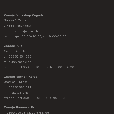
Znanje Bookshop Zagreb
Gajeva 1, Zagreb
t:
+385 1 5577 953
m:
bookshop@znanje.hr
rv: pon-pet 08:00-20:00; sub 9:00-18:00
Znanje Pula
Giardini 4, Pula
t:
+385 52 354 650
m:
pula@znanje.hr
rv: pon - pet 08:00 - 20:00 ; sub 08:00 – 14:00
Znanje Rijeka - Korzo
Užarska 1, Rijeka
t:
+385 51 582 091
m:
rijeka@znanje.hr
rv: pon - pet 08:00 - 20:00; sub 9:00-15:00
Znanje Slavonski Brod
Trg pobjede 28, Slavonski Brod