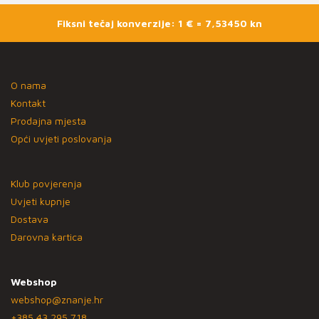
Fiksni tečaj konverzije: 1 € = 7,53450 kn
O nama
Kontakt
Prodajna mjesta
Opći uvjeti poslovanja
Klub povjerenja
Uvjeti kupnje
Dostava
Darovna kartica
Webshop
webshop@znanje.hr
+385 43 295 718