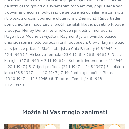
pa strip često govori o suvremenim problemima, poput ilegalnog
trgovanja djecom ili pokušaju da se ograniči gomilanje atomskog
i biološkog oružja. Sporedne ulo­ge igraju Desmond, Ripov batler i
pomoćnik, te mnogo zadivljujućih ženskih likova, posebno Ripova
djevojka, Honey Dorian, te crnokosa i prikladno imenovana
Pagan Lee. Modno osviješten, Raymond je u novinske pasice
unio šik i šarm mode poraća i ranih pedesetih. U ovoj knjizi nalaze
se sljedeće priče: 1. Slučaj ubojstva Chip Faraday (4.3.1946. -
22.4.1946.) 2. Hicksova formula (23.4.1946. - 26.6.1946.) 3. Dolazi
Mangler (27.6.1946. - 2.11.1946.) 4. Kobne krivotvorine (4.11.1946.
- 20.1.1947.) 5. Grijesi prošlosti (21.1.1947. - 24.5.1947.) 6. Lutkina
kuća (26.5.1947. - 11.10.1947.) 7. Mušterije gospođice Bleak
(13.10.1947. - 12.6.1948.) 8. Teror na Temzi (14.6.1948. -
4.12.1948.)
Možda bi Vas moglo zanimati