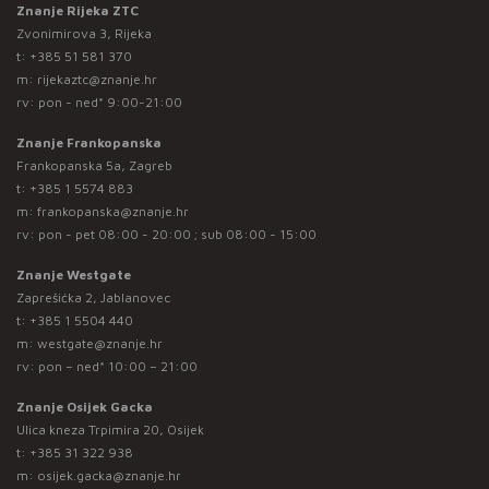
Znanje Rijeka ZTC
Zvonimirova 3, Rijeka
t:
+385 51 581 370
m:
rijekaztc@znanje.hr
rv: pon - ned* 9:00-21:00
Znanje Frankopanska
Frankopanska 5a, Zagreb
t:
+385 1 5574 883
m:
frankopanska@znanje.hr
rv: pon - pet 08:00 - 20:00 ; sub 08:00 - 15:00
Znanje Westgate
Zaprešićka 2, Jablanovec
t:
+385 1 5504 440
m:
westgate@znanje.hr
rv: pon – ned* 10:00 – 21:00
Znanje Osijek Gacka
Ulica kneza Trpimira 20, Osijek
t:
+385 31 322 938
m:
osijek.gacka@znanje.hr