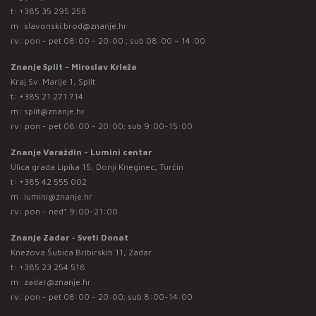
t:
+385 35 295 258
m:
slavonski.brod@znanje.hr
rv: pon - pet 08:00 - 20:00 ; sub 08:00 – 14:00
Znanje Split - Miroslav Krleža
Kraj Sv. Marije 1, Split
t:
+385 21 271 714
m:
split@znanje.hr
rv: pon - pet 08:00 - 20:00; sub 9:00-15:00
Znanje Varaždin - Lumini centar
Ulica grada Lipika 15, Donji Kneginec, Turčin
t:
+385 42 555 002
m:
lumini@znanje.hr
rv: pon - ned* 9:00-21:00
Znanje Zadar - Sveti Donat
Knezova Šubića Bribirskih 11, Zadar
t:
+385 23 254 518
m:
zadar@znanje.hr
rv: pon - pet 08:00 - 20:00; sub 8:00-14:00