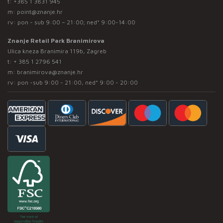
t:
+385 1 3831 945
m:
point@znanje.hr
rv: pon - sub 9:00 – 21:00; ned* 9:00-14:00
Znanje Retail Park Branimirova
Ulica kneza Branimira 119b, Zagreb
t:
+ 385 1 2796 541
m:
branimirova@znanje.hr
rv: pon -sub 9:00 - 21:00, ned* 9:00 - 20:00