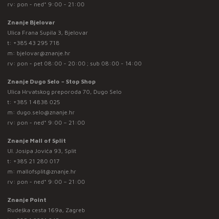
rv: pon - ned* 9:00 - 21:00
Znanje Bjelovar
Ulica Frana Supila 3, Bjelovar
t:
+385 43 295 718
m:
bjelovar@znanje.hr
rv: pon - pet 08:00 - 20:00 ; sub 08:00 - 14:00
Znanje Dugo Selo – Stop Shop
Ulica Hrvatskog preporoda 70, Dugo Selo
t:
+385 1 4838 025
m:
dugo.selo@znanje.hr
rv: pon - ned* 9:00 – 21:00
Znanje Mall of Split
Ul. Josipa Jovića 93, Split
t:
+385 21 280 017
m:
mallofsplit@znanje.hr
rv: pon - ned* 9:00 – 21:00
Znanje Point
Rudeška cesta 169a, Zagreb