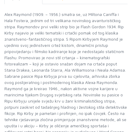
Alex Raymond (1909. – 1956.) smatra se, uz Miltona Caniffa i
Hala Fostera, jednim od tri velikana novinskog avanturističkog
stripa. Raymondov prvi veliki strip bio je Flash Gordon 1934. Rip
Kirby najavio je veliki tematski i crtački pomak od tog klasika
znanstveno-fantastičnog stripa. S Ripom Kirbyjem Raymond je
ujedinio svoj jedinstveni crtež kistom, dinamični pristup
pripovijedanju i filmsko kadriranje koje je nedostajalo statičnom
Flashu. Promovirao je novi stil crtanja – kinematografski
fotorealizam – koji je ostavio snažan dojam na crtače poput
Stana Drakea, Leonarda Starra, Ala Williamsona i Neala Adamsa.
Sabrane pasice Ripa Kirbyja prva su cjelovita, arhivska zbirka
ovog poslijeratnog i postmodernog klasika Alexa Raymonda.
Raymond ga je kreirao 1946., nakon aktivne vojne karijere u
marincima tijekom Drugog svjetskog rata. Novinske su pasice o
Ripu Kirbyju unijele svježu krv u žanr kriminalističkog stripa,
potpuni zaokret od tadašnjeg hladnog i žestokog stila detektivske
fikcije. Rip Kirby je pametan i profinjen, no ipak čovjek. Često na
tehnike rješavanja zločina primjenjuje znanstvene metode, ali se
upušta i u akciju – Kirby je oličenje američkog sportaša i
odlikovani ratni heroj. Na scenariju je sudjelovao i Ward Greene,