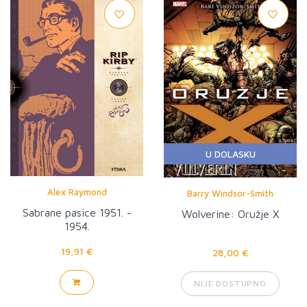
U DOLASKU
Alex Raymond
Barry Windsor-Smith
Sabrane pasice 1951. -
Wolverine: Oružje X
1954.
19,91 €
28,00 €
NIJE DOSTUPNO