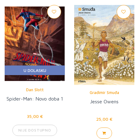
U DOLASKU
Dan Slott
Gradimir Smuđa
Spider-Man: Novo doba 1
Jesse Owens
35,00 €
25,00 €
NIJE DOSTUPNO