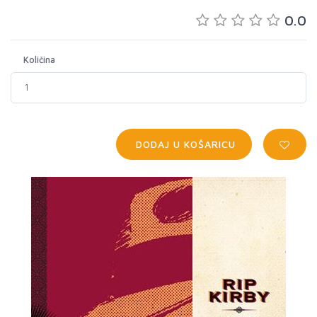
0.0
Količina
DODAJ U KOŠARICU