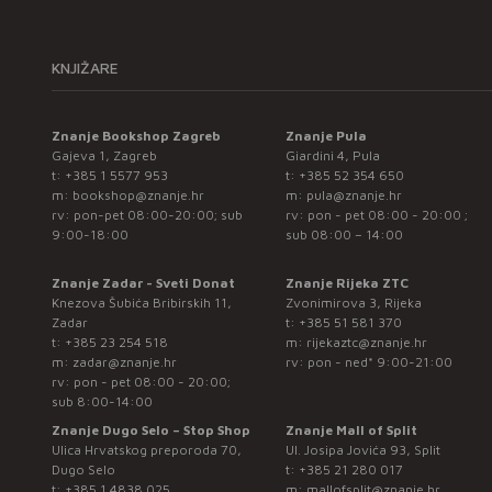
KNJIŽARE
Znanje Bookshop Zagreb
Znanje Pula
Gajeva 1, Zagreb
Giardini 4, Pula
t:
+385 1 5577 953
t:
+385 52 354 650
m:
bookshop@znanje.hr
m:
pula@znanje.hr
rv: pon-pet 08:00-20:00; sub
rv: pon - pet 08:00 - 20:00 ;
9:00-18:00
sub 08:00 – 14:00
Znanje Zadar - Sveti Donat
Znanje Rijeka ZTC
Knezova Šubića Bribirskih 11,
Zvonimirova 3, Rijeka
Zadar
t:
+385 51 581 370
t:
+385 23 254 518
m:
rijekaztc@znanje.hr
m:
zadar@znanje.hr
rv: pon - ned* 9:00-21:00
rv: pon - pet 08:00 - 20:00;
sub 8:00-14:00
Znanje Dugo Selo – Stop Shop
Znanje Mall of Split
Ulica Hrvatskog preporoda 70,
Ul. Josipa Jovića 93, Split
Dugo Selo
t:
+385 21 280 017
t:
+385 1 4838 025
m:
mallofsplit@znanje.hr