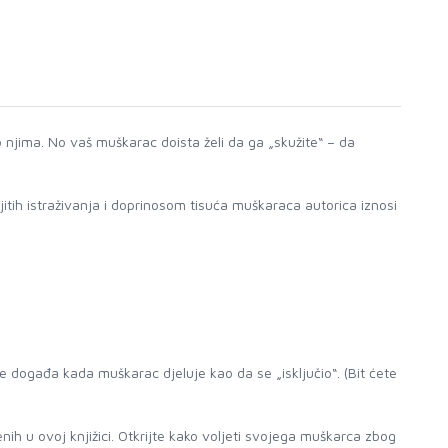
njima. No vaš muškarac doista želi da ga „skužite“ – da
tih istraživanja i doprinosom tisuća muškaraca autorica iznosi
se događa kada muškarac djeluje kao da se „isključio“. (Bit ćete
nih u ovoj knjižici. Otkrijte kako voljeti svojega muškarca zbog