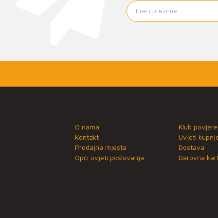
O nama
Klub povjere
Kontakt
Uvjeti kupnj
Prodajna mjesta
Dostava
Opći uvjeti poslovanja
Darovna kart