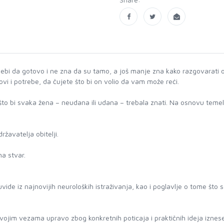
bi da gotovo i ne zna da su tamo, a još manje zna kako razgovarati o 
ovi i potrebe, da čujete što bi on volio da vam može reći.
 bi svaka žena – neudana ili udana – trebala znati. Na osnovu temelji
žavatelja obitelji.
a stvar.
ide iz najnovijih neuroloških istraživanja, kao i poglavlje o tome što 
 svojim vezama upravo zbog konkretnih poticaja i praktičnih ideja iznese