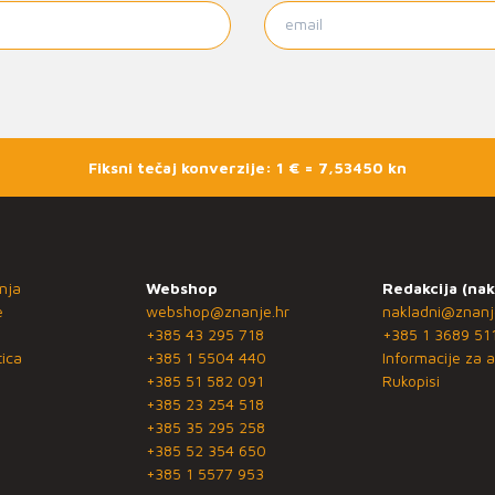
Fiksni tečaj konverzije: 1 € = 7,53450 kn
nja
Webshop
Redakcija (nak
e
webshop@znanje.hr
nakladni@znanj
+385 43 295 718
+385 1 3689 51
ica
+385 1 5504 440
Informacije za a
+385 51 582 091
Rukopisi
+385 23 254 518
+385 35 295 258
+385 52 354 650
+385 1 5577 953