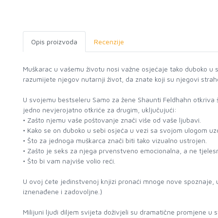
Opis proizvoda
Recenzije
Muškarac u vašemu životu nosi važne osjećaje tako duboko u se
razumijete njegov nutarnji život, da znate koji su njegovi strah
U svojemu bestseleru Samo za žene Shaunti Feldhahn otkriva što
jedno nevjerojatno otkriće za drugim, uključujući:
• Zašto njemu vaše poštovanje znači više od vaše ljubavi.
• Kako se on duboko u sebi osjeća u vezi sa svojom ulogom uzdr
• Što za jednoga muškarca znači biti tako vizualno ustrojen.
• Zašto je seks za njega prvenstveno emocionalna, a ne tjelesn
• Što bi vam najviše volio reći.
U ovoj ćete jedinstvenoj knjizi pronaći mnoge nove spoznaje, uv
iznenađene i zadovoljne.)
Milijuni ljudi diljem svijeta doživjeli su dramatične promjene u