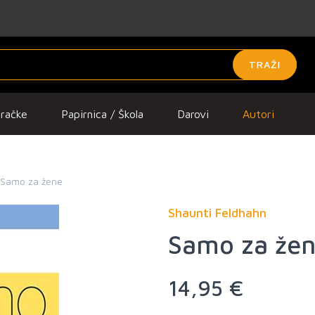
TRAŽI
gračke
Papirnica / Škola
Darovi
Autori
Samo za žene
Shaunti Feldhahn
Samo za že
14,95 €