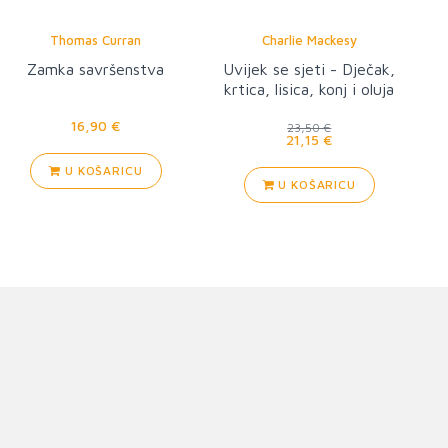
Thomas Curran
Charlie Mackesy
Zamka savršenstva
Uvijek se sjeti - Dječak,
krtica, lisica, konj i oluja
16,90 €
23,50 €
21,15 €
U KOŠARICU
U KOŠARICU