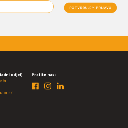
POTVRĐUJEM PRIJAVU
ladni odjel)
Pratite nas:
e.hr
1
utore /