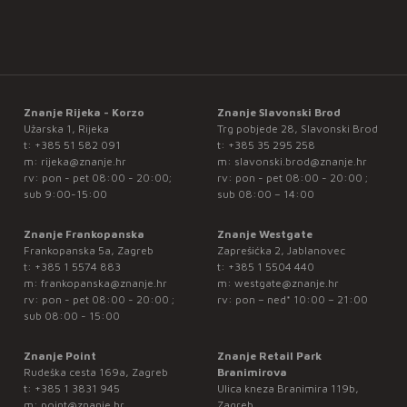
Znanje Rijeka - Korzo
Znanje Slavonski Brod
Užarska 1, Rijeka
Trg pobjede 28, Slavonski Brod
t:
+385 51 582 091
t:
+385 35 295 258
m:
rijeka@znanje.hr
m:
slavonski.brod@znanje.hr
rv: pon - pet 08:00 - 20:00;
rv: pon - pet 08:00 - 20:00 ;
sub 9:00-15:00
sub 08:00 – 14:00
Znanje Frankopanska
Znanje Westgate
Frankopanska 5a, Zagreb
Zaprešićka 2, Jablanovec
t:
+385 1 5574 883
t:
+385 1 5504 440
m:
frankopanska@znanje.hr
m:
westgate@znanje.hr
rv: pon - pet 08:00 - 20:00 ;
rv: pon – ned* 10:00 – 21:00
sub 08:00 - 15:00
Znanje Point
Znanje Retail Park
Rudeška cesta 169a, Zagreb
Branimirova
t:
+385 1 3831 945
Ulica kneza Branimira 119b,
m:
point@znanje.hr
Zagreb