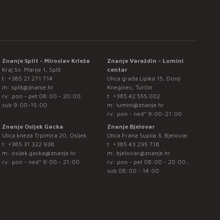
Znanje Split - Miroslav Krleža
Znanje Varaždin - Lumini
Kraj Sv. Marije 1, Split
centar
t:
+385 21 271 714
Ulica grada Lipika 15, Donji
m:
split@znanje.hr
Kneginec, Turčin
rv: pon - pet 08:00 - 20:00;
t:
+385 42 555 002
sub 9:00-15:00
m:
lumini@znanje.hr
rv: pon - ned* 9:00-21:00
Znanje Osijek Gacka
Znanje Bjelovar
Ulica kneza Trpimira 20, Osijek
Ulica Frana Supila 3, Bjelovar
t:
+385 31 322 938
t:
+385 43 295 718
m:
osijek.gacka@znanje.hr
m:
bjelovar@znanje.hr
rv: pon - ned* 9:00 - 21:00
rv: pon - pet 08:00 - 20:00 ;
sub 08:00 - 14:00