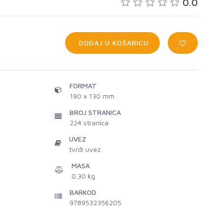
0.0
DODAJ U KOŠARICU
FORMAT
190 x 130 mm
BROJ STRANICA
224
stranica
UVEZ
tvrdi uvez
MASA
0.30 kg
BARKOD
9789532356205