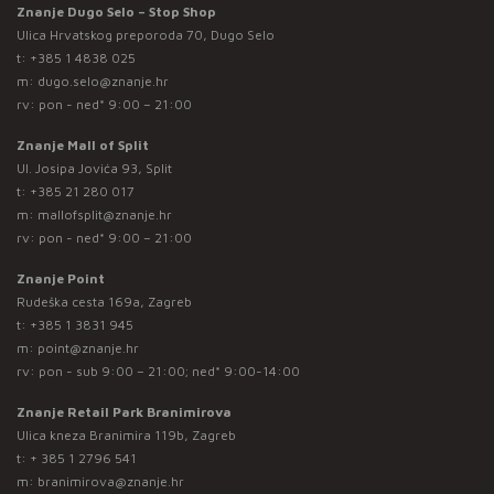
Znanje Dugo Selo – Stop Shop
Ulica Hrvatskog preporoda 70, Dugo Selo
t:
+385 1 4838 025
m:
dugo.selo@znanje.hr
rv: pon - ned* 9:00 – 21:00
Znanje Mall of Split
Ul. Josipa Jovića 93, Split
t:
+385 21 280 017
m:
mallofsplit@znanje.hr
rv: pon - ned* 9:00 – 21:00
Znanje Point
Rudeška cesta 169a, Zagreb
t:
+385 1 3831 945
m:
point@znanje.hr
rv: pon - sub 9:00 – 21:00; ned* 9:00-14:00
Znanje Retail Park Branimirova
Ulica kneza Branimira 119b, Zagreb
t:
+ 385 1 2796 541
m:
branimirova@znanje.hr