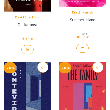
Kristin Hannah
David Foenkinos
Summer Island
Delikatnost
13,20 €
10,56 €
6,64 €
-20%
-20%