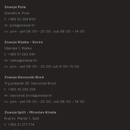
Znanje Pula
Giardini 4, Pula
t:
+385 52 354 650
m:
pula@znanje.hr
rv: pon - pet 08:00 - 20:00 ; sub 08:00 – 14:00
Znanje Rijeka - Korzo
Užarska 1, Rijeka
t:
+385 51 582 091
m:
rijeka@znanje.hr
rv: pon - pet 08:00 - 20:00; sub 9:00-15:00
Znanje Slavonski Brod
Trg pobjede 28, Slavonski Brod
t:
+385 35 295 258
m:
slavonski.brod@znanje.hr
rv: pon - pet 08:00 - 20:00 ; sub 08:00 – 14:00
Znanje Split - Miroslav Krleža
Kraj Sv. Marije 1, Split
t:
+385 21 271 714