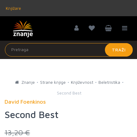
Knjižare
TRAŽI
Znanje
Strane knjige
Književnost
Beletristika
Second Best
David Foenkinos
Second Best
13,20 €