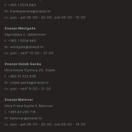
t:
+385 1 5574 883
m:
frankopanska@znanje.hr
rv: pon - pet 08:00 - 20:00 ; sub 08:00 - 15:00
Znanje Westgate
Zaprešićka 2, Jablanovec
t:
+385 1 5504 440
m:
westgate@znanje.hr
rv: pon – ned* 10:00 – 21:00
Znanje Osijek Gacka
Ulica kneza Trpimira 20, Osijek
t:
+385 31 322 938
m:
osijek.gacka@znanje.hr
rv: pon - ned* 9:00 - 21:00
Znanje Bjelovar
Ulica Frana Supila 3, Bjelovar
t:
+385 43 295 718
m:
bjelovar@znanje.hr
rv: pon - pet 08:00 - 20:00 ; sub 08:00 - 14:00