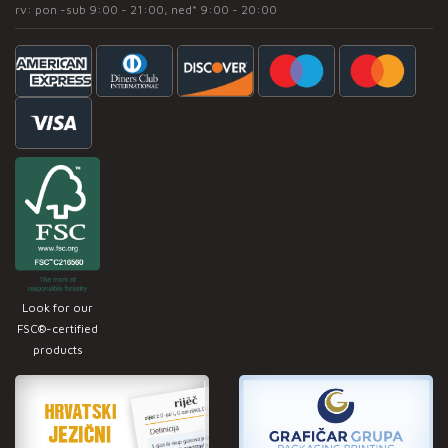
rv: pon -sub 9:00 - 21:00, ned* 9:00 - 20:00
Look for our
FSC®-certified
products