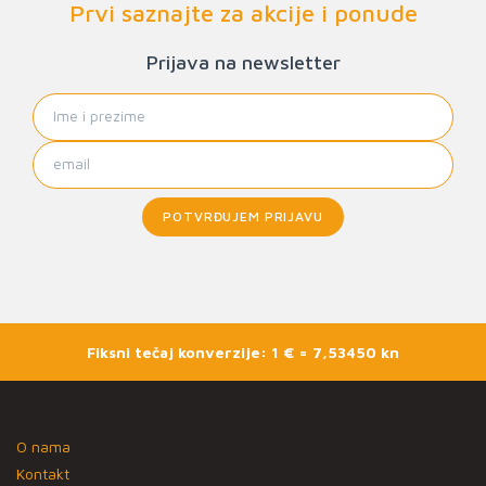
Prvi saznajte za akcije i ponude
Prijava na newsletter
POTVRĐUJEM PRIJAVU
Fiksni tečaj konverzije: 1 € = 7,53450 kn
O nama
Kontakt