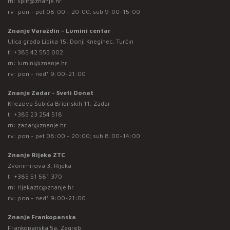
m:
split@znanje.hr
rv: pon - pet 08:00 - 20:00; sub 9:00-15:00
Znanje Varaždin - Lumini centar
Ulica grada Lipika 15, Donji Kneginec, Turčin
t:
+385 42 555 002
m:
lumini@znanje.hr
rv: pon - ned* 9:00-21:00
Znanje Zadar - Sveti Donat
Knezova Šubića Bribirskih 11, Zadar
t:
+385 23 254 518
m:
zadar@znanje.hr
rv: pon - pet 08:00 - 20:00; sub 8:00-14:00
Znanje Rijeka ZTC
Zvonimirova 3, Rijeka
t:
+385 51 581 370
m:
rijekaztc@znanje.hr
rv: pon - ned* 9:00-21:00
Znanje Frankopanska
Frankopanska 5a, Zagreb