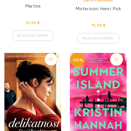
David Foenkinos
Martins
Misteriozni Henri Pick
13,20 €
15,79 €
NIJE DOSTUPNO
NIJE DOSTUPNO
-20%