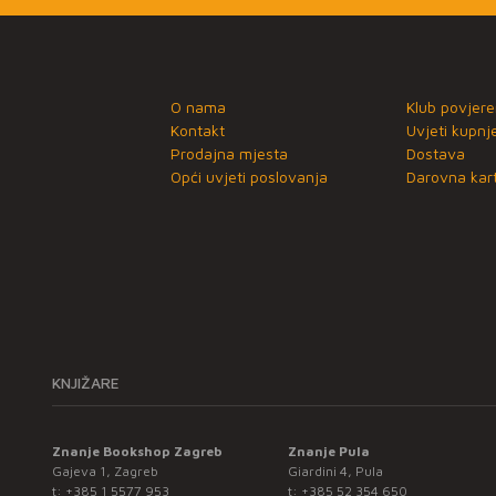
O nama
Klub povjere
Kontakt
Uvjeti kupnj
Prodajna mjesta
Dostava
Opći uvjeti poslovanja
Darovna kart
KNJIŽARE
Znanje Bookshop Zagreb
Znanje Pula
Gajeva 1, Zagreb
Giardini 4, Pula
t:
+385 1 5577 953
t:
+385 52 354 650