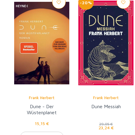
-20%
Frank Herbert
Frank Herbert
Dune - Der
Dune Messiah
Wüstenplanet
15,15 €
29,05 €
23,24 €