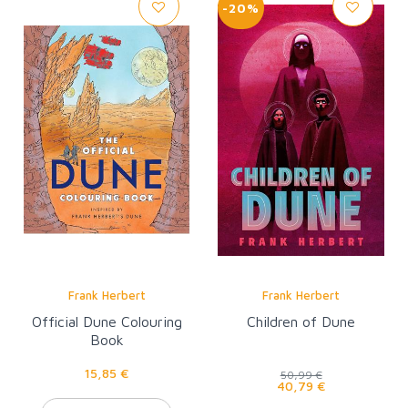
-20%
Frank Herbert
Frank Herbert
Official Dune Colouring
Children of Dune
Book
15,85 €
50,99 €
40,79 €