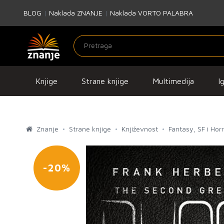
BLOG
|
Naklada ZNANJE
|
Naklada VORTO PALABRA
Knjige
Strane knjige
Multimedija
I
Znanje
Strane knjige
Književnost
Fantasy, SF i Hor
-20%