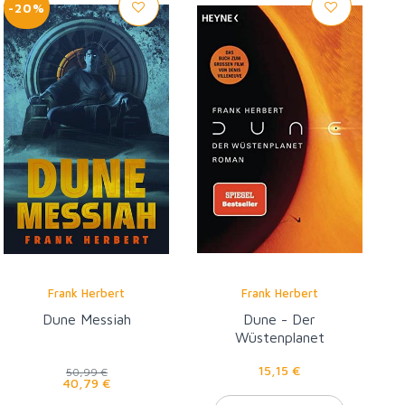
-20%
Frank Herbert
Frank Herbert
Dune Messiah
Dune - Der
Wüstenplanet
15,15 €
50,99 €
40,79 €