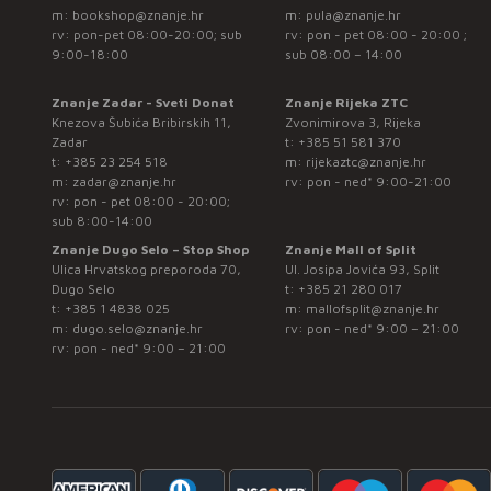
m:
bookshop@znanje.hr
m:
pula@znanje.hr
rv: pon-pet 08:00-20:00; sub
rv: pon - pet 08:00 - 20:00 ;
9:00-18:00
sub 08:00 – 14:00
Znanje Zadar - Sveti Donat
Znanje Rijeka ZTC
Knezova Šubića Bribirskih 11,
Zvonimirova 3, Rijeka
Zadar
t:
+385 51 581 370
t:
+385 23 254 518
m:
rijekaztc@znanje.hr
m:
zadar@znanje.hr
rv: pon - ned* 9:00-21:00
rv: pon - pet 08:00 - 20:00;
sub 8:00-14:00
Znanje Dugo Selo – Stop Shop
Znanje Mall of Split
Ulica Hrvatskog preporoda 70,
Ul. Josipa Jovića 93, Split
Dugo Selo
t:
+385 21 280 017
t:
+385 1 4838 025
m:
mallofsplit@znanje.hr
m:
dugo.selo@znanje.hr
rv: pon - ned* 9:00 – 21:00
rv: pon - ned* 9:00 – 21:00