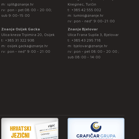
m:
split@znanje.hr
Kneginec, Turčin
rv: pon - pet 08:00 - 20:00;
t:
+385 42 555 002
sub 9:00-15:00
m:
lumini@znanje.hr
rv: pon - ned* 9:00-21:00
Znanje Osijek Gacka
Znanje Bjelovar
Ulica kneza Trpimira 20, Osijek
Ulica Frana Supila 3, Bjelovar
t:
+385 31 322 938
t:
+385 43 295 718
m:
osijek.gacka@znanje.hr
m:
bjelovar@znanje.hr
rv: pon - ned* 9:00 - 21:00
rv: pon - pet 08:00 - 20:00 ;
sub 08:00 - 14:00