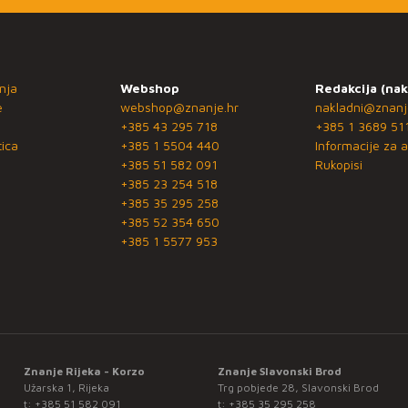
nja
Webshop
Redakcija (nak
e
webshop@znanje.hr
nakladni@znanj
+385 43 295 718
+385 1 3689 51
ica
+385 1 5504 440
Informacije za a
+385 51 582 091
Rukopisi
+385 23 254 518
+385 35 295 258
+385 52 354 650
+385 1 5577 953
Znanje Rijeka - Korzo
Znanje Slavonski Brod
Užarska 1, Rijeka
Trg pobjede 28, Slavonski Brod
t:
+385 51 582 091
t:
+385 35 295 258