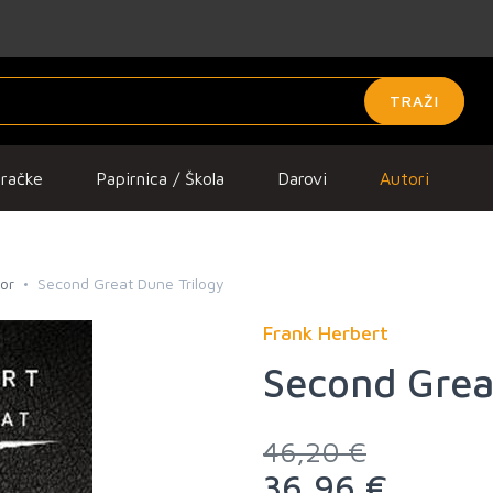
TRAŽI
gračke
Papirnica / Škola
Darovi
Autori
ror
Second Great Dune Trilogy
Frank Herbert
Second Grea
46,20 €
36,96 €