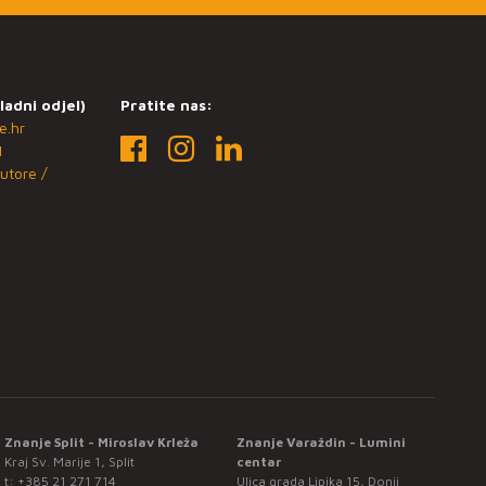
ladni odjel)
Pratite nas:
e.hr
1
utore /
Znanje Split - Miroslav Krleža
Znanje Varaždin - Lumini
Kraj Sv. Marije 1, Split
centar
t:
+385 21 271 714
Ulica grada Lipika 15, Donji