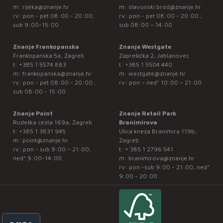
m:
rijeka@znanje.hr
m:
slavonski.brod@znanje.hr
rv: pon - pet 08:00 - 20:00;
rv: pon - pet 08:00 - 20:00 ;
sub 9:00-15:00
sub 08:00 – 14:00
Znanje Frankopanska
Znanje Westgate
Frankopanska 5a, Zagreb
Zaprešićka 2, Jablanovec
t:
+385 1 5574 883
t:
+385 1 5504 440
m:
frankopanska@znanje.hr
m:
westgate@znanje.hr
rv: pon - pet 08:00 - 20:00 ;
rv: pon – ned* 10:00 – 21:00
sub 08:00 - 15:00
Znanje Point
Znanje Retail Park
Rudeška cesta 169a, Zagreb
Branimirova
t:
+385 1 3831 945
Ulica kneza Branimira 119b,
m:
point@znanje.hr
Zagreb
rv: pon - sub 9:00 – 21:00;
t:
+ 385 1 2796 541
ned* 9:00-14:00
m:
branimirova@znanje.hr
rv: pon -sub 9:00 - 21:00, ned*
9:00 - 20:00