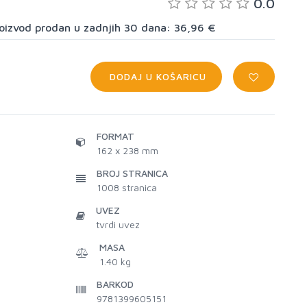
0.0
proizvod prodan u zadnjih 30 dana: 36,96 €
DODAJ U KOŠARICU
FORMAT
162 x 238 mm
BROJ STRANICA
1008
stranica
UVEZ
tvrdi uvez
MASA
1.40 kg
BARKOD
9781399605151