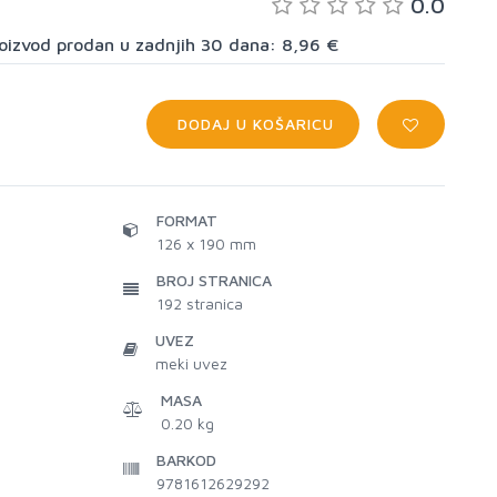
0.0
proizvod prodan u zadnjih 30 dana: 8,96 €
DODAJ U KOŠARICU
FORMAT
126 x 190 mm
BROJ STRANICA
192
stranica
UVEZ
meki uvez
MASA
0.20 kg
BARKOD
9781612629292