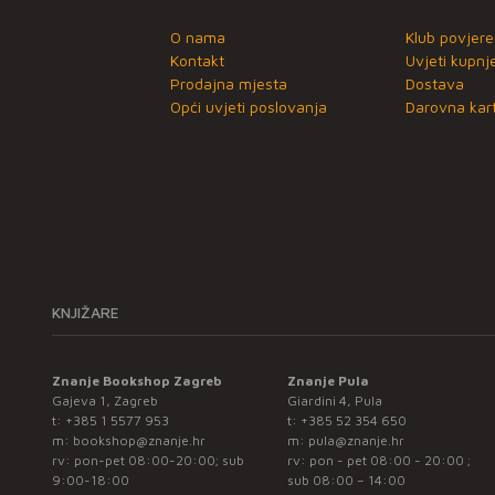
O nama
Klub povjere
Kontakt
Uvjeti kupnj
Prodajna mjesta
Dostava
Opći uvjeti poslovanja
Darovna kart
KNJIŽARE
Znanje Bookshop Zagreb
Znanje Pula
Gajeva 1, Zagreb
Giardini 4, Pula
t:
+385 1 5577 953
t:
+385 52 354 650
m:
bookshop@znanje.hr
m:
pula@znanje.hr
rv: pon-pet 08:00-20:00; sub
rv: pon - pet 08:00 - 20:00 ;
9:00-18:00
sub 08:00 – 14:00