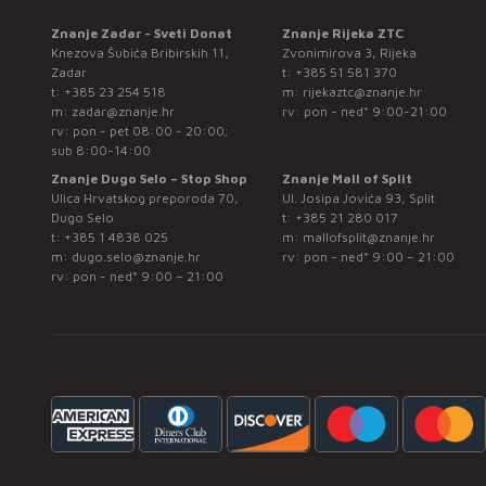
Znanje Zadar - Sveti Donat
Znanje Rijeka ZTC
Knezova Šubića Bribirskih 11,
Zvonimirova 3, Rijeka
Zadar
t:
+385 51 581 370
t:
+385 23 254 518
m:
rijekaztc@znanje.hr
m:
zadar@znanje.hr
rv: pon - ned* 9:00-21:00
rv: pon - pet 08:00 - 20:00;
sub 8:00-14:00
Znanje Dugo Selo – Stop Shop
Znanje Mall of Split
Ulica Hrvatskog preporoda 70,
Ul. Josipa Jovića 93, Split
Dugo Selo
t:
+385 21 280 017
t:
+385 1 4838 025
m:
mallofsplit@znanje.hr
m:
dugo.selo@znanje.hr
rv: pon - ned* 9:00 – 21:00
rv: pon - ned* 9:00 – 21:00