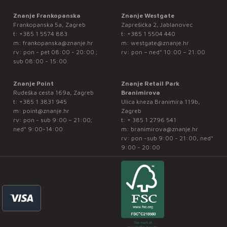
Znanje Frankopanska
Znanje Westgate
Frankopanska 5a, Zagreb
Zaprešićka 2, Jablanovec
t:
+385 1 5574 883
t:
+385 1 5504 440
m:
frankopanska@znanje.hr
m:
westgate@znanje.hr
rv: pon - pet 08:00 - 20:00 ;
rv: pon – ned* 10:00 – 21:00
sub 08:00 - 15:00
Znanje Point
Znanje Retail Park
Rudeška cesta 169a, Zagreb
Branimirova
t:
+385 1 3831 945
Ulica kneza Branimira 119b,
m:
point@znanje.hr
Zagreb
rv: pon - sub 9:00 – 21:00;
t:
+ 385 1 2796 541
ned* 9:00-14:00
m:
branimirova@znanje.hr
rv: pon -sub 9:00 - 21:00, ned*
9:00 - 20:00