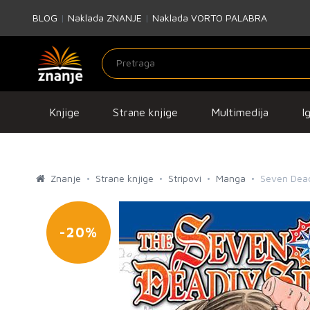
BLOG
|
Naklada ZNANJE
|
Naklada VORTO PALABRA
Knjige
Strane knjige
Multimedija
I
Znanje
Strane knjige
Stripovi
Manga
Seven Deadl
-20%