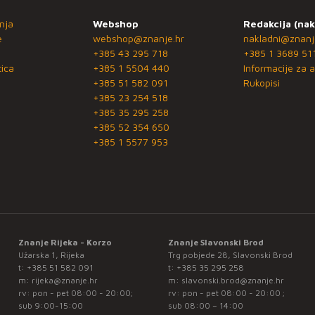
nja
Webshop
Redakcija (nak
e
webshop@znanje.hr
nakladni@znanj
+385 43 295 718
+385 1 3689 51
ica
+385 1 5504 440
Informacije za a
+385 51 582 091
Rukopisi
+385 23 254 518
+385 35 295 258
+385 52 354 650
+385 1 5577 953
Znanje Rijeka - Korzo
Znanje Slavonski Brod
Užarska 1, Rijeka
Trg pobjede 28, Slavonski Brod
t:
+385 51 582 091
t:
+385 35 295 258
m:
rijeka@znanje.hr
m:
slavonski.brod@znanje.hr
rv: pon - pet 08:00 - 20:00;
rv: pon - pet 08:00 - 20:00 ;
sub 9:00-15:00
sub 08:00 – 14:00