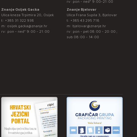
rv: pon - ned* 9:00-21:00
Znanje Osijek Gacka
Znanje Bjelovar
Ulica kneza Trpimira 20, Osijek
Ulica Frana Supila 3, Bjelovar
t:
+385 31 322 938
t:
+385 43 295 718
m:
osijek.gacka@znanje.hr
m:
bjelovar@znanje.hr
rv: pon - ned* 9:00 - 21:00
rv: pon - pet 08:00 - 20:00 ;
sub 08:00 - 14:00