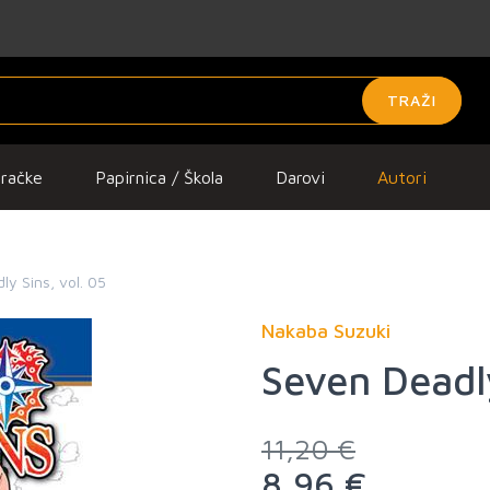
TRAŽI
gračke
Papirnica / Škola
Darovi
Autori
y Sins, vol. 05
Nakaba Suzuki
Seven Deadly
11,20 €
8,96 €