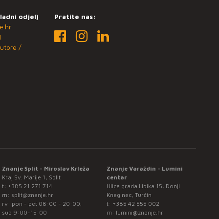
ladni odjel)
Pratite nas:
e.hr
1
utore /
Znanje Split - Miroslav Krleža
Znanje Varaždin - Lumini
Kraj Sv. Marije 1, Split
centar
t:
+385 21 271 714
Ulica grada Lipika 15, Donji
m:
split@znanje.hr
Kneginec, Turčin
rv: pon - pet 08:00 - 20:00;
t:
+385 42 555 002
sub 9:00-15:00
m:
lumini@znanje.hr