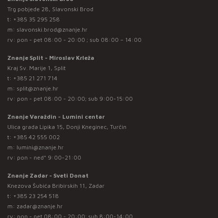
Trg pobjede 28, Slavonski Brod
t:
+385 35 295 258
m:
slavonski.brod@znanje.hr
rv: pon - pet 08:00 - 20:00 ; sub 08:00 – 14:00
Znanje Split - Miroslav Krleža
Kraj Sv. Marije 1, Split
t:
+385 21 271 714
m:
split@znanje.hr
rv: pon - pet 08:00 - 20:00; sub 9:00-15:00
Znanje Varaždin - Lumini centar
Ulica grada Lipika 15, Donji Kneginec, Turčin
t:
+385 42 555 002
m:
lumini@znanje.hr
rv: pon - ned* 9:00-21:00
Znanje Zadar - Sveti Donat
Knezova Šubića Bribirskih 11, Zadar
t:
+385 23 254 518
m:
zadar@znanje.hr
rv: pon - pet 08:00 - 20:00; sub 8:00-14:00