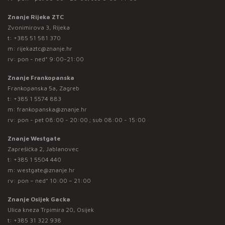
Znanje Rijeka ZTC
Zvonimirova 3, Rijeka
t:
+385 51 581 370
m:
rijekaztc@znanje.hr
rv: pon - ned* 9:00-21:00
Znanje Frankopanska
Frankopanska 5a, Zagreb
t:
+385 1 5574 883
m:
frankopanska@znanje.hr
rv: pon - pet 08:00 - 20:00 ; sub 08:00 - 15:00
Znanje Westgate
Zaprešićka 2, Jablanovec
t:
+385 1 5504 440
m:
westgate@znanje.hr
rv: pon – ned* 10:00 – 21:00
Znanje Osijek Gacka
Ulica kneza Trpimira 20, Osijek
t:
+385 31 322 938