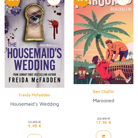
Ben Chalfin
Freida McFadden
Marooned
Housemaid's Wedding
22,45 €
17,96 €
11,85 €
9,48 €