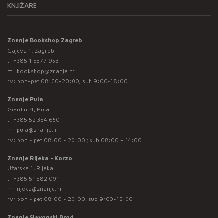
KNJIŽARE
Znanje Bookshop Zagreb
Gajeva 1, Zagreb
t:
+385 1 5577 953
m:
bookshop@znanje.hr
rv: pon-pet 08:00-20:00; sub 9:00-18:00
Znanje Pula
Giardini 4, Pula
t:
+385 52 354 650
m:
pula@znanje.hr
rv: pon - pet 08:00 - 20:00 ; sub 08:00 – 14:00
Znanje Rijeka - Korzo
Užarska 1, Rijeka
t:
+385 51 582 091
m:
rijeka@znanje.hr
rv: pon - pet 08:00 - 20:00; sub 9:00-15:00
Znanje Slavonski Brod