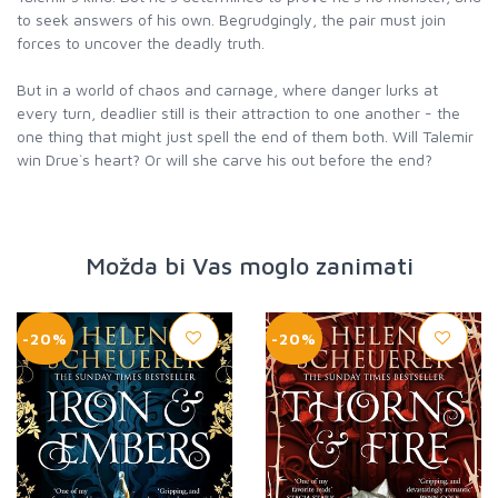
to seek answers of his own. Begrudgingly, the pair must join
forces to uncover the deadly truth.
But in a world of chaos and carnage, where danger lurks at
every turn, deadlier still is their attraction to one another - the
one thing that might just spell the end of them both. Will Talemir
win Drue`s heart? Or will she carve his out before the end?
Možda bi Vas moglo zanimati
-20%
-20%