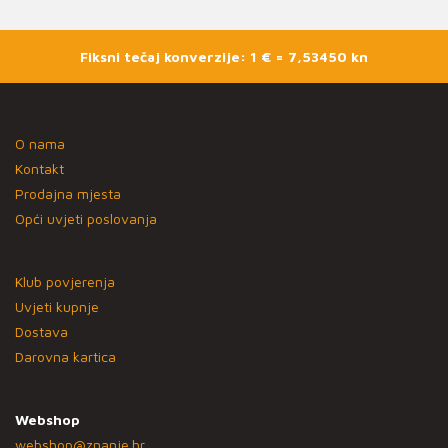
Fiksni tečaj konverzije: 1 € = 7,53450 kn
O nama
Kontakt
Prodajna mjesta
Opći uvjeti poslovanja
Klub povjerenja
Uvjeti kupnje
Dostava
Darovna kartica
Webshop
webshop@znanje.hr