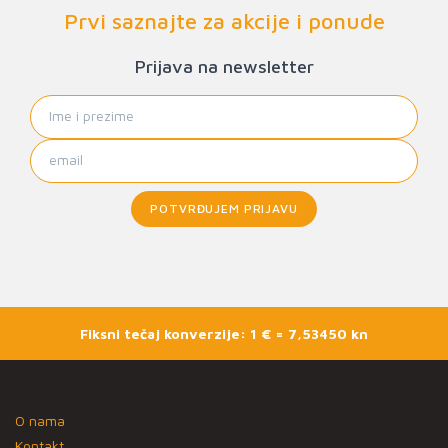
Prvi saznajte za akcije i ponude
Prijava na newsletter
POTVRĐUJEM PRIJAVU
Fiksni tečaj konverzije: 1 € = 7,53450 kn
O nama
Kontakt