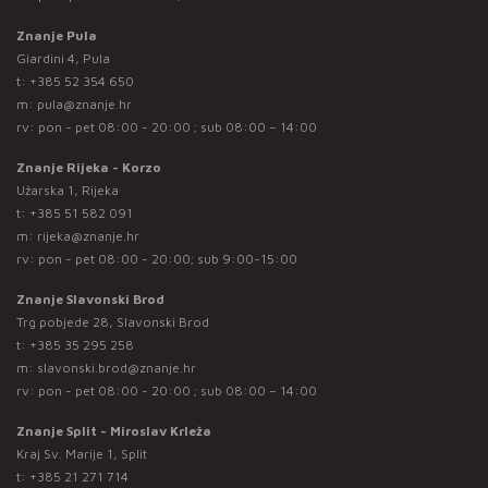
Znanje Pula
Giardini 4, Pula
t:
+385 52 354 650
m:
pula@znanje.hr
rv: pon - pet 08:00 - 20:00 ; sub 08:00 – 14:00
Znanje Rijeka - Korzo
Užarska 1, Rijeka
t:
+385 51 582 091
m:
rijeka@znanje.hr
rv: pon - pet 08:00 - 20:00; sub 9:00-15:00
Znanje Slavonski Brod
Trg pobjede 28, Slavonski Brod
t:
+385 35 295 258
m:
slavonski.brod@znanje.hr
rv: pon - pet 08:00 - 20:00 ; sub 08:00 – 14:00
Znanje Split - Miroslav Krleža
Kraj Sv. Marije 1, Split
t:
+385 21 271 714