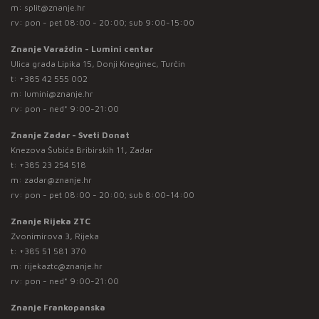
m:
split@znanje.hr
rv: pon - pet 08:00 - 20:00; sub 9:00-15:00
Znanje Varaždin - Lumini centar
Ulica grada Lipika 15, Donji Kneginec, Turčin
t:
+385 42 555 002
m:
lumini@znanje.hr
rv: pon - ned* 9:00-21:00
Znanje Zadar - Sveti Donat
Knezova Šubića Bribirskih 11, Zadar
t:
+385 23 254 518
m:
zadar@znanje.hr
rv: pon - pet 08:00 - 20:00; sub 8:00-14:00
Znanje Rijeka ZTC
Zvonimirova 3, Rijeka
t:
+385 51 581 370
m:
rijekaztc@znanje.hr
rv: pon - ned* 9:00-21:00
Znanje Frankopanska