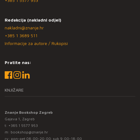
+385 1 5577 953
Redakcija (nakladni odjel)
nakladni@znanje.hr
+385 1 3689 511
Informacije za autore / Rukopisi
Pratite nas:
KNJIŽARE
Znanje Bookshop Zagreb
Gajeva 1, Zagreb
t:
+385 1 5577 953
m:
bookshop@znanje.hr
rv: pon-pet 08:00-20:00; sub 9:00-18:00