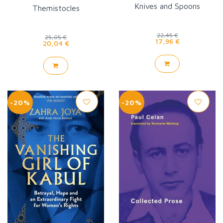
Knives and Spoons
Themistocles
22,45 €
25,05 €
17,96 €
20,04 €
-20%
-20%