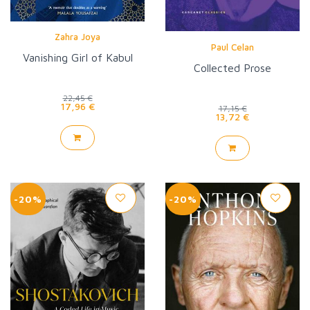
Zahra Joya
Paul Celan
Vanishing Girl of Kabul
Collected Prose
22,45 €
17,96 €
17,15 €
13,72 €
-20%
-20%