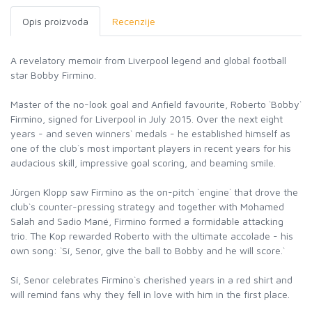
Opis proizvoda
Recenzije
A revelatory memoir from Liverpool legend and global football
star Bobby Firmino.
Master of the no-look goal and Anfield favourite, Roberto `Bobby`
Firmino, signed for Liverpool in July 2015. Over the next eight
years - and seven winners` medals - he established himself as
one of the club`s most important players in recent years for his
audacious skill, impressive goal scoring, and beaming smile.
Jürgen Klopp saw Firmino as the on-pitch `engine` that drove the
club`s counter-pressing strategy and together with Mohamed
Salah and Sadio Mané, Firmino formed a formidable attacking
trio. The Kop rewarded Roberto with the ultimate accolade - his
own song: `Sí, Senor, give the ball to Bobby and he will score.`
Sí, Senor celebrates Firmino`s cherished years in a red shirt and
will remind fans why they fell in love with him in the first place.