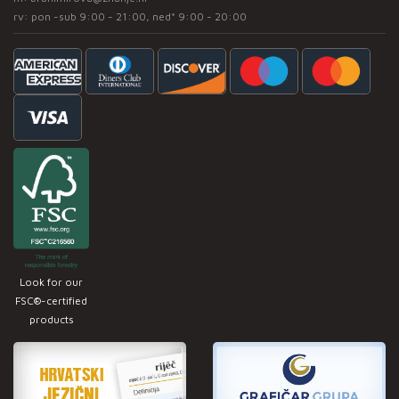
rv: pon -sub 9:00 - 21:00, ned* 9:00 - 20:00
Look for our
FSC®-certified
products