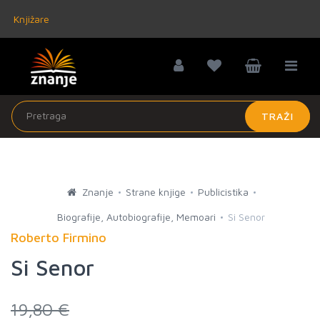
Knjižare
TRAŽI
Znanje
Strane knjige
Publicistika
Biografije, Autobiografije, Memoari
Si Senor
Roberto Firmino
Si Senor
19,80 €