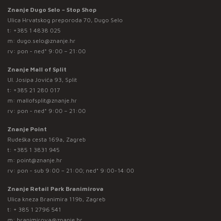
Znanje Dugo Selo – Stop Shop
Ulica Hrvatskog preporoda 70, Dugo Selo
t:
+385 1 4838 025
m:
dugo.selo@znanje.hr
rv: pon - ned* 9:00 – 21:00
Znanje Mall of Split
Ul. Josipa Jovića 93, Split
t:
+385 21 280 017
m:
mallofsplit@znanje.hr
rv: pon - ned* 9:00 – 21:00
Znanje Point
Rudeška cesta 169a, Zagreb
t:
+385 1 3831 945
m:
point@znanje.hr
rv: pon - sub 9:00 – 21:00; ned* 9:00-14:00
Znanje Retail Park Branimirova
Ulica kneza Branimira 119b, Zagreb
t:
+ 385 1 2796 541
m:
branimirova@znanje.hr