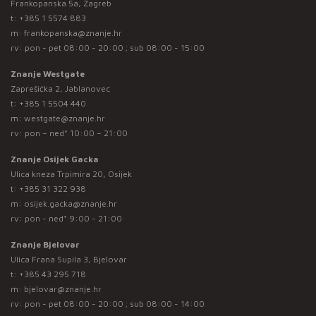
Frankopanska 5a, Zagreb
t:
+385 1 5574 883
m:
frankopanska@znanje.hr
rv: pon - pet 08:00 - 20:00 ; sub 08:00 - 15:00
Znanje Westgate
Zaprešićka 2, Jablanovec
t:
+385 1 5504 440
m:
westgate@znanje.hr
rv: pon – ned* 10:00 – 21:00
Znanje Osijek Gacka
Ulica kneza Trpimira 20, Osijek
t:
+385 31 322 938
m:
osijek.gacka@znanje.hr
rv: pon - ned* 9:00 - 21:00
Znanje Bjelovar
Ulica Frana Supila 3, Bjelovar
t:
+385 43 295 718
m:
bjelovar@znanje.hr
rv: pon - pet 08:00 - 20:00 ; sub 08:00 - 14:00