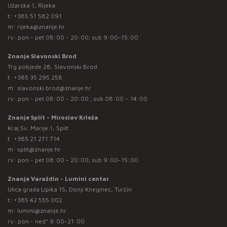
Užarska 1, Rijeka
t:
+385 51 582 091
m:
rijeka@znanje.hr
rv: pon - pet 08:00 - 20:00; sub 9:00-15:00
Znanje Slavonski Brod
Trg pobjede 28, Slavonski Brod
t:
+385 35 295 258
m:
slavonski.brod@znanje.hr
rv: pon - pet 08:00 - 20:00 ; sub 08:00 – 14:00
Znanje Split - Miroslav Krleža
Kraj Sv. Marije 1, Split
t:
+385 21 271 714
m:
split@znanje.hr
rv: pon - pet 08:00 - 20:00; sub 9:00-15:00
Znanje Varaždin - Lumini centar
Ulica grada Lipika 15, Donji Kneginec, Turčin
t:
+385 42 555 002
m:
lumini@znanje.hr
rv: pon - ned* 9:00-21:00