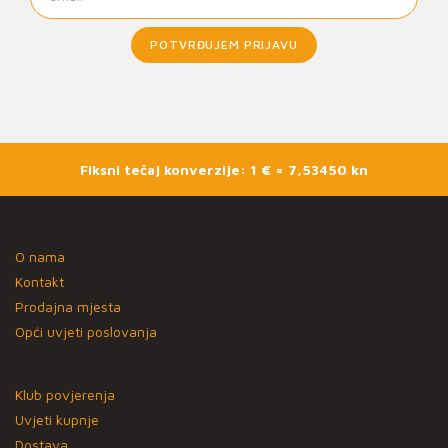
POTVRĐUJEM PRIJAVU
Fiksni tečaj konverzije: 1 € = 7,53450 kn
O nama
Kontakt
Prodajna mjesta
Opći uvjeti poslovanja
Klub povjerenja
Uvjeti kupnje
Dostava