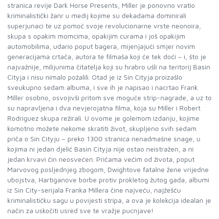
stranica revije Dark Horse Presents, Miller je ponovno vratio
kriminalistički žanr u medij kojime su dekadama dominirali
superjunaci te uz pomoć svoje revolucionarne vrste neonoira,
skupa s opakim momcima, opakijim curama i još opakijim
automobilima, udario poput bagera, mijenjajući smjer novim
generacijama crtača, autora te filmaša koji će tek doći – i, što je
najvažnije, milijunima čitatelja koji su hrabro ušli na teritorij Basin
Cityja i nisu nimalo požalili. Otad je iz Sin Cityja proizašlo
sveukupno sedam albuma, i sve ih je napisao i nacrtao Frank
Miller osobno, osvojivši pritom sve moguće strip-nagrade, a uz to
su napravljena i dva nevjerojatna filma, koja su Miller i Robert
Rodriguez skupa režirali. U ovome je golemom izdanju, kojime
komotno možete nekome skratiti život, skupljeno svih sedam
priča o Sin Cityju – preko 1300 stranica nenadmašne snage, u
kojima ni jedan djelić Basin Cityja nije ostao neistražen, a ni
jedan krvavi čin neosvećen. Pričama većim od života, poput
Marvovog posljednjeg zbogom, Dwightove fatalne žene vrijedne
ubojstva, Hartiganove borbe protiv prokletog žutog gada, albumi
iz Sin City-serijala Franka Millera čine najveću, najžešću
kriminalističku sagu u povijesti stripa, a ova je kolekcija idealan je
način za uskočiti usred sve te vražje pucnjave!