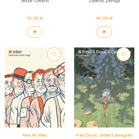
Jesse Owens
Zelena Zemlja
25,00 €
40,00 €
,
Alex W. Inker
Fred Duval
Didier Cassegrain