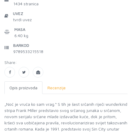
1434
stranica
UVEZ
tvrdi uvez
MASA
6.40 kg
BARKOD
9789533215518
Share:
Opis proizvoda
Recenzije
„Noć je vruća ko sam vrag.“ S tih je šest srčanih riječi wunderkind
stripa Frank Miller predstavio svog srčanog junaka u srčanom,
novom serijalu srčane mlade izdavačke kuće, dok je pritom,
kršeći sva uobičajena pravila, revolucionarizirao svijet takozvanih
crtanih romana. Kada je 1991. predstavio svoj Sin City unutar