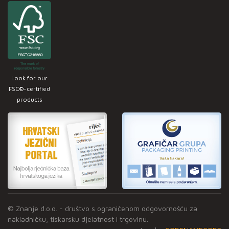
Look for our
FSC®-certified
products
© Znanje d.o.o. - društvo s ograničenom odgovornošću za
nakladničku, tiskarsku djelatnost i trgovinu.