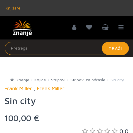
Knjižare
TRAŽI
Znanje
Knjige
Stripovi
Stripovi za odrasle
Sin city
Frank Miller
,
Frank Miller
Sin city
100,00 €
0.0