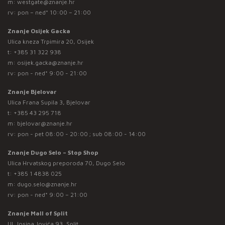
m:
westgate@znanje.hr
rv: pon – ned* 10:00 – 21:00
Znanje Osijek Gacka
Ulica kneza Trpimira 20, Osijek
t:
+385 31 322 938
m:
osijek.gacka@znanje.hr
rv: pon - ned* 9:00 - 21:00
Znanje Bjelovar
Ulica Frana Supila 3, Bjelovar
t:
+385 43 295 718
m:
bjelovar@znanje.hr
rv: pon - pet 08:00 - 20:00 ; sub 08:00 - 14:00
Znanje Dugo Selo – Stop Shop
Ulica Hrvatskog preporoda 70, Dugo Selo
t:
+385 1 4838 025
m:
dugo.selo@znanje.hr
rv: pon - ned* 9:00 – 21:00
Znanje Mall of Split
Ul. Josipa Jovića 93, Split