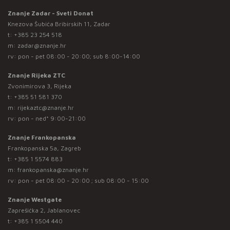
Znanje Zadar - Sveti Donat
Knezova Šubića Bribirskih 11, Zadar
t:
+385 23 254 518
m:
zadar@znanje.hr
rv: pon - pet 08:00 - 20:00; sub 8:00-14:00
Znanje Rijeka ZTC
Zvonimirova 3, Rijeka
t:
+385 51 581 370
m:
rijekaztc@znanje.hr
rv: pon - ned* 9:00-21:00
Znanje Frankopanska
Frankopanska 5a, Zagreb
t:
+385 1 5574 883
m:
frankopanska@znanje.hr
rv: pon - pet 08:00 - 20:00 ; sub 08:00 - 15:00
Znanje Westgate
Zaprešićka 2, Jablanovec
t:
+385 1 5504 440