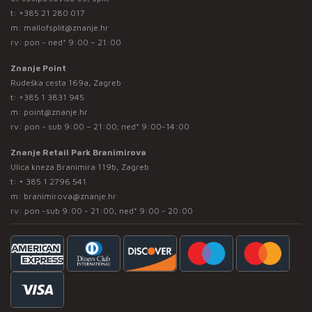
t:
+385 21 280 017
m:
mallofsplit@znanje.hr
rv: pon - ned* 9:00 – 21:00
Znanje Point
Rudeška cesta 169a, Zagreb
t:
+385 1 3831 945
m:
point@znanje.hr
rv: pon - sub 9:00 – 21:00; ned* 9:00-14:00
Znanje Retail Park Branimirova
Ulica kneza Branimira 119b, Zagreb
t:
+ 385 1 2796 541
m:
branimirova@znanje.hr
rv: pon -sub 9:00 - 21:00, ned* 9:00 - 20:00