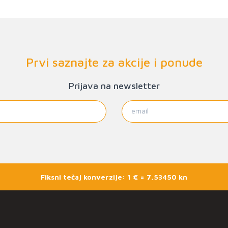
Prvi saznajte za akcije i ponude
Prijava na newsletter
Fiksni tečaj konverzije: 1 € = 7,53450 kn