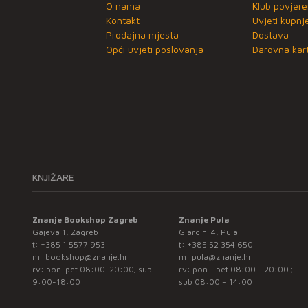
O nama
Klub povjere
Kontakt
Uvjeti kupnj
Prodajna mjesta
Dostava
Opći uvjeti poslovanja
Darovna kart
KNJIŽARE
Znanje Bookshop Zagreb
Znanje Pula
Gajeva 1, Zagreb
Giardini 4, Pula
t:
+385 1 5577 953
t:
+385 52 354 650
m:
bookshop@znanje.hr
m:
pula@znanje.hr
rv: pon-pet 08:00-20:00; sub
rv: pon - pet 08:00 - 20:00 ;
9:00-18:00
sub 08:00 – 14:00