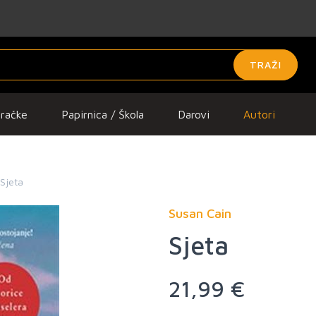
TRAŽI
gračke
Papirnica / Škola
Darovi
Autori
Sjeta
Susan Cain
Sjeta
21,99 €