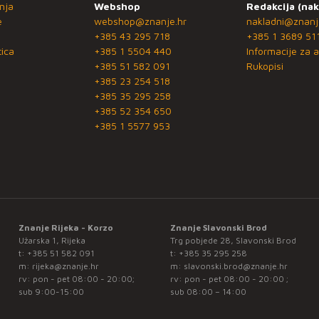
nja
Webshop
Redakcija (nak
e
webshop@znanje.hr
nakladni@znanj
+385 43 295 718
+385 1 3689 51
ica
+385 1 5504 440
Informacije za a
+385 51 582 091
Rukopisi
+385 23 254 518
+385 35 295 258
+385 52 354 650
+385 1 5577 953
Znanje Rijeka - Korzo
Znanje Slavonski Brod
Užarska 1, Rijeka
Trg pobjede 28, Slavonski Brod
t:
+385 51 582 091
t:
+385 35 295 258
m:
rijeka@znanje.hr
m:
slavonski.brod@znanje.hr
rv: pon - pet 08:00 - 20:00;
rv: pon - pet 08:00 - 20:00 ;
sub 9:00-15:00
sub 08:00 – 14:00