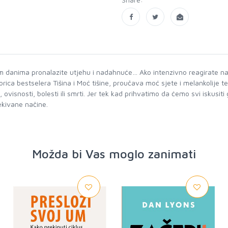
im danima pronalazite utjehu i nadahnuće… Ako intenzivno reagirate na
ica bestselera Tišina i Moć tišine, proučava moć sjete i melankolije te
isnosti, bolesti ili smrti. Jer tek kad prihvatimo da ćemo svi iskusit
ekivane načine.
Možda bi Vas moglo zanimati