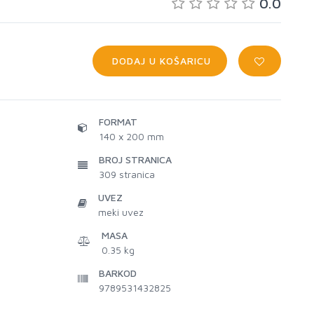
0.0
DODAJ U KOŠARICU
FORMAT
140 x 200 mm
BROJ STRANICA
309
stranica
UVEZ
meki uvez
MASA
0.35 kg
BARKOD
9789531432825