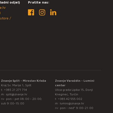
ladni odjel)
Pratite nas:
e.hr
1
utore /
Znanje Split - Miroslav Krleža
Znanje Varaždin - Lumini
Kraj Sv. Marije 1, Split
centar
t:
+385 21 271 714
Ulica grada Lipika 15, Donji
m:
split@znanje.hr
Kneginec, Turčin
rv: pon - pet 08:00 - 20:00;
t:
+385 42 555 002
sub 9:00-15:00
m:
lumini@znanje.hr
rv: pon - ned* 9:00-21:00