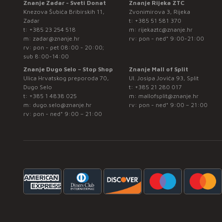
Znanje Zadar - Sveti Donat
Znanje Rijeka ZTC
Knezova Šubića Bribirskih 11,
Zvonimirova 3, Rijeka
Zadar
t:
+385 51 581 370
t:
+385 23 254 518
m:
rijekaztc@znanje.hr
m:
zadar@znanje.hr
rv: pon - ned* 9:00-21:00
rv: pon - pet 08:00 - 20:00;
sub 8:00-14:00
Znanje Dugo Selo – Stop Shop
Znanje Mall of Split
Ulica Hrvatskog preporoda 70,
Ul. Josipa Jovića 93, Split
Dugo Selo
t:
+385 21 280 017
t:
+385 1 4838 025
m:
mallofsplit@znanje.hr
m:
dugo.selo@znanje.hr
rv: pon - ned* 9:00 – 21:00
rv: pon - ned* 9:00 – 21:00