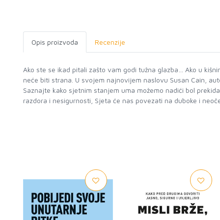
Opis proizvoda
Recenzije
Ako ste se ikad pitali zašto vam godi tužna glazba… Ako u kišn
neće biti strana. U svojem najnovijem naslovu Susan Cain, autor
Saznajte kako sjetnim stanjem uma možemo nadići bol prekida, ov
razdora i nesigurnosti, Sjeta će nas povezati na duboke i neoč