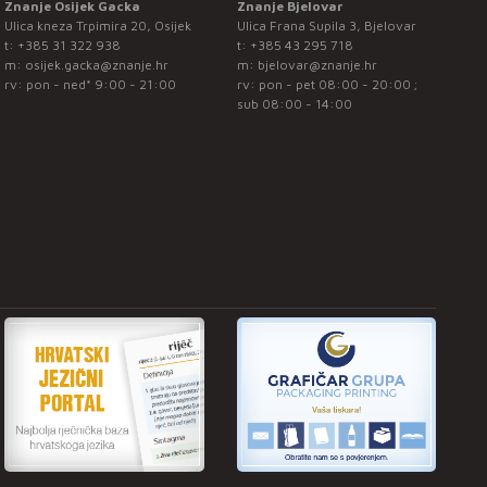
Znanje Osijek Gacka
Znanje Bjelovar
Ulica kneza Trpimira 20, Osijek
Ulica Frana Supila 3, Bjelovar
t:
+385 31 322 938
t:
+385 43 295 718
m:
osijek.gacka@znanje.hr
m:
bjelovar@znanje.hr
rv: pon - ned* 9:00 - 21:00
rv: pon - pet 08:00 - 20:00 ;
sub 08:00 - 14:00