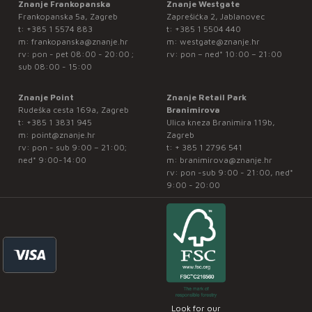
Znanje Frankopanska
Znanje Westgate
Frankopanska 5a, Zagreb
Zaprešićka 2, Jablanovec
t:
+385 1 5574 883
t:
+385 1 5504 440
m:
frankopanska@znanje.hr
m:
westgate@znanje.hr
rv: pon - pet 08:00 - 20:00 ;
rv: pon – ned* 10:00 – 21:00
sub 08:00 - 15:00
Znanje Point
Znanje Retail Park
Rudeška cesta 169a, Zagreb
Branimirova
t:
+385 1 3831 945
Ulica kneza Branimira 119b,
m:
point@znanje.hr
Zagreb
rv: pon - sub 9:00 – 21:00;
t:
+ 385 1 2796 541
ned* 9:00-14:00
m:
branimirova@znanje.hr
rv: pon -sub 9:00 - 21:00, ned*
9:00 - 20:00
Look for our