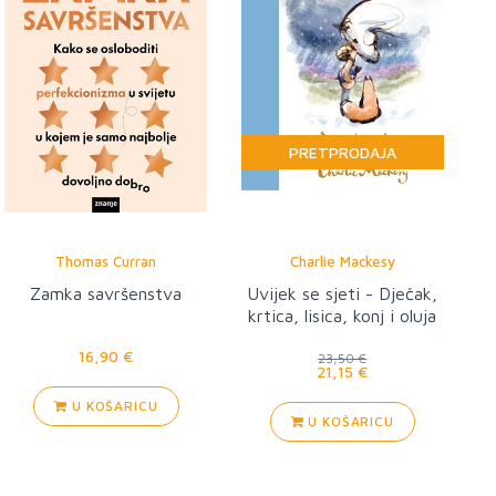
PRETPRODAJA
Thomas Curran
Charlie Mackesy
Zamka savršenstva
Uvijek se sjeti - Dječak,
krtica, lisica, konj i oluja
16,90 €
23,50 €
21,15 €
U KOŠARICU
U KOŠARICU